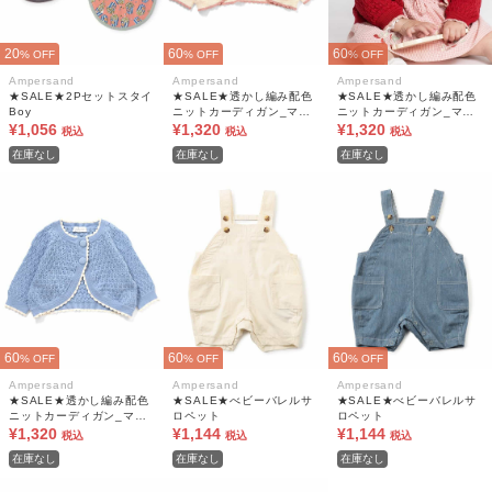
20
60
60
% OFF
% OFF
% OFF
Ampersand
Ampersand
Ampersand
★SALE★2Pセットスタイ
★SALE★透かし編み配色
★SALE★透かし編み配色
Boy
ニットカーディガン_マシ
ニットカーディガン_マシ
¥1,056
ンウォッシャブル
¥1,320
ンウォッシャブル
¥1,320
税込
税込
税込
在庫なし
在庫なし
在庫なし
60
60
60
% OFF
% OFF
% OFF
Ampersand
Ampersand
Ampersand
★SALE★透かし編み配色
★SALE★べビーバレルサ
★SALE★べビーバレルサ
ニットカーディガン_マシ
ロペット
ロペット
ンウォッシャブル
¥1,320
¥1,144
¥1,144
税込
税込
税込
在庫なし
在庫なし
在庫なし