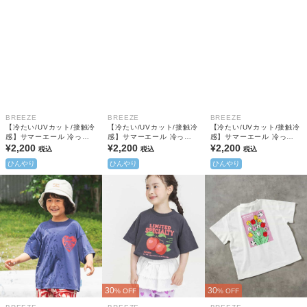
BREEZE
BREEZE
BREEZE
【冷たい/UVカット/接触冷
【冷たい/UVカット/接触冷
【冷たい/UVカット/接触冷
感】サマーエール 冷っほ
感】サマーエール 冷っほ
感】サマーエール 冷っほ
ーい！Tシャツ(キッズサイ
¥2,200
ーい！Tシャツ(キッズサイ
¥2,200
ーい！Tシャツ(キッズサイ
¥2,200
税込
税込
税込
ズ)
ズ)
ズ)
ひんやり
ひんやり
ひんやり
30
30
% OFF
% OFF