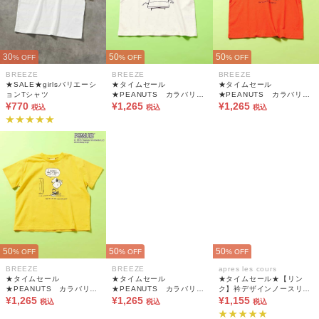
30
50
50
% OFF
% OFF
% OFF
BREEZE
BREEZE
BREEZE
★SALE★girlsバリエーシ
★タイムセール
★タイムセール
ョンTシャツ
★PEANUTS カラバリT
★PEANUTS カラバリT
¥770
シャツ
¥1,265
シャツ
¥1,265
税込
税込
税込
50
50
50
% OFF
% OFF
% OFF
BREEZE
BREEZE
apres les cours
★タイムセール
★タイムセール
★タイムセール★【リン
★PEANUTS カラバリT
★PEANUTS カラバリT
ク】衿デザインノースリー
シャツ
¥1,265
シャツ
¥1,265
ブトップス
¥1,155
税込
税込
税込