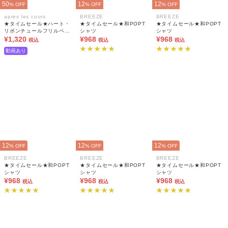
50
12
12
% OFF
% OFF
% OFF
apres les cours
BREEZE
BREEZE
★タイムセール★ハート・
★タイムセール★和POPT
★タイムセール★和POPT
リボンチュールフリルペプ
シャツ
シャツ
ラムトップス
¥1,320
¥968
¥968
税込
税込
税込
動画あり
12
12
12
% OFF
% OFF
% OFF
BREEZE
BREEZE
BREEZE
★タイムセール★和POPT
★タイムセール★和POPT
★タイムセール★和POPT
シャツ
シャツ
シャツ
¥968
¥968
¥968
税込
税込
税込