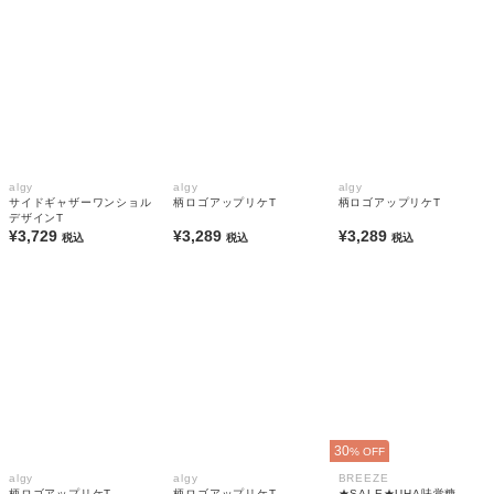
algy
algy
algy
サイドギャザーワンショル
柄ロゴアップリケT
柄ロゴアップリケT
デザインT
¥3,729
¥3,289
¥3,289
税込
税込
税込
30
% OFF
algy
algy
BREEZE
柄ロゴアップリケT
柄ロゴアップリケT
★SALE★UHA味覚糖