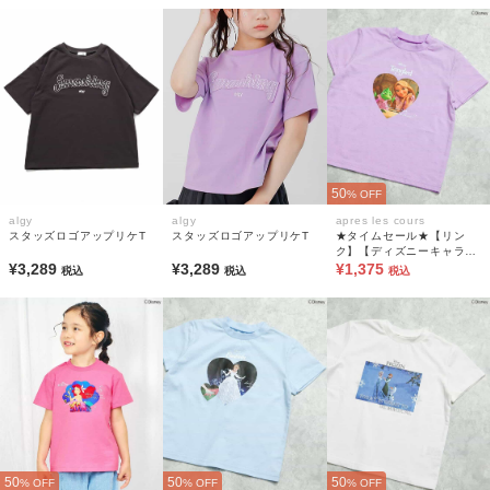
50
% OFF
algy
algy
apres les cours
スタッズロゴアップリケT
スタッズロゴアップリケT
★タイムセール★【リン
ク】【ディズニーキャラク
¥3,289
¥3,289
ター】プリンセス/アナと
¥1,375
税込
税込
税込
雪の女王 半袖Tシャツ(キッ
ズ)
50
50
50
% OFF
% OFF
% OFF