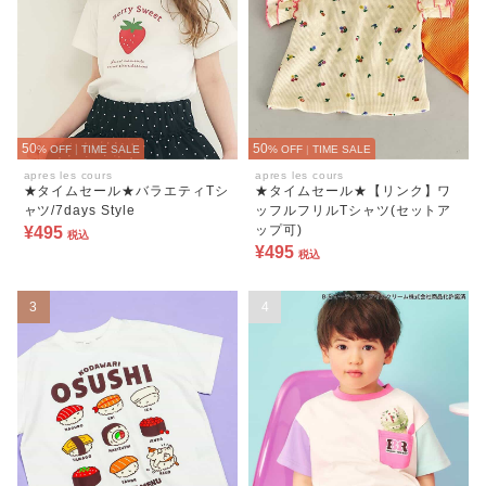
50
50
% OFF
|
TIME SALE
% OFF
|
TIME SALE
apres les cours
apres les cours
★タイムセール★バラエティTシ
★タイムセール★【リンク】ワ
ャツ/7days Style
ッフルフリルTシャツ(セットア
ップ可)
¥495
税込
¥495
税込
3
4