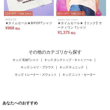
12
50
% OFF
|
TIME SALE
% OFF
|
TIME SALE
BREEZE
apres les cours
★タイムセール★和POPTシャツ
★タイムセール★【リンク】サ
ーティワン Tシャツ
¥968
税込
¥1,375
税込
その他のカテゴリから探す
キッズ 長袖Tシャツ
|
キッズ タンクトップ・キャミソール
|
キッズ シャツ・ブラウス
|
キッズ チュニック
|
キッズ トレーナー・スウェット
|
キッズ ニット・セーター
あなたへのおすすめ