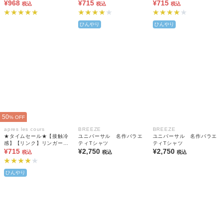
¥968
ンバリングTシャツ
¥715
ンバリングTシャツ
¥715
税込
税込
税込
ひんやり
ひんやり
50
% OFF
apres les cours
BREEZE
BREEZE
★タイムセール★【接触冷
ユニバーサル 名作バラエ
ユニバーサル 名作バラエ
感】【リンク】リンガーナ
ティTシャツ
ティTシャツ
ンバリングTシャツ
¥715
¥2,750
¥2,750
税込
税込
税込
ひんやり