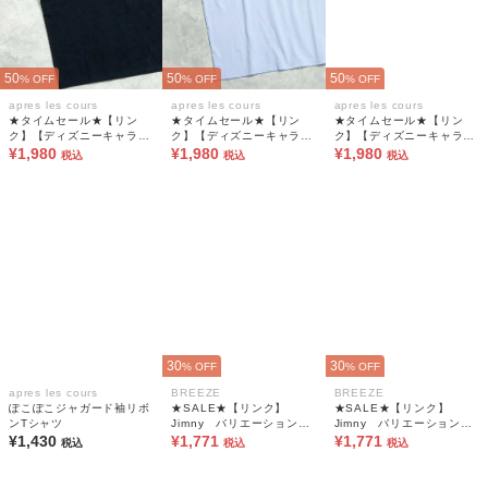
50
50
50
% OFF
% OFF
% OFF
apres les cours
apres les cours
apres les cours
★タイムセール★【リン
★タイムセール★【リン
★タイムセール★【リン
ク】【ディズニーキャラク
ク】【ディズニーキャラク
ク】【ディズニーキャラク
ター】プリンセス/アナと
¥1,980
ター】プリンセス/アナと
¥1,980
ター】プリンセス/アナと
¥1,980
税込
税込
税込
雪の女王 半袖Tシャツ(大
雪の女王 半袖Tシャツ(大
雪の女王 半袖Tシャツ(大
人)
人)
人)
30
30
% OFF
% OFF
apres les cours
BREEZE
BREEZE
ぽこぽこジャガード袖リボ
★SALE★【リンク】
★SALE★【リンク】
ンTシャツ
Jimny バリエーションT
Jimny バリエーションT
¥1,430
シャツ(キッズサイズ)
¥1,771
シャツ(キッズサイズ)
¥1,771
税込
税込
税込