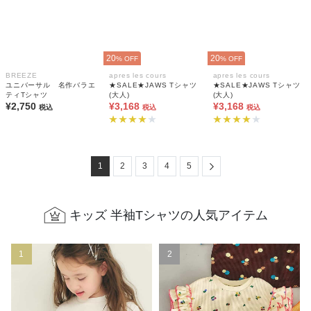
20
20
% OFF
% OFF
BREEZE
apres les cours
apres les cours
ユニバーサル 名作バラエ
★SALE★JAWS Tシャツ
★SALE★JAWS Tシャツ
ティTシャツ
(大人)
(大人)
¥2,750
¥3,168
¥3,168
税込
税込
税込
Next
1
2
3
4
5
キッズ 半袖Tシャツの人気アイテム
1
2