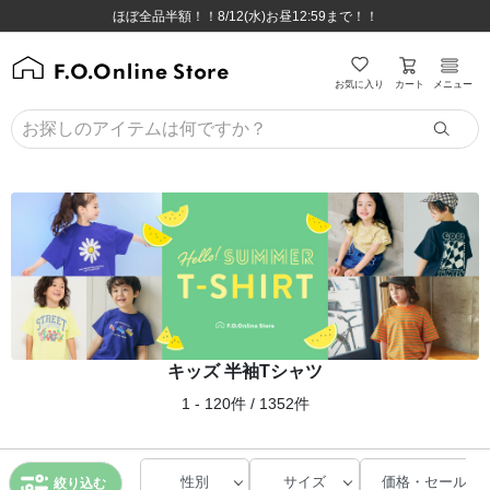
ほぼ全品半額！！8/12(水)お昼12:59まで！！
ほぼ全品半額！！8/12(水)お昼12:59まで！！
8,800円(税込)以上のお買い物で送料無料♪
8,800円(税込)以上のお買い物で送料無料♪
カート
お気に入り
メニュー
キッズ 半袖Tシャツ
1 - 120件 / 1352件
性別
サイズ
価格・セール
絞り込む