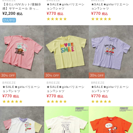
BREEZE
BREEZE
BREEZE
【冷たい/UVカット/接触冷
★SALE★girlsバリエーシ
★SALE★girlsバリエーシ
感】サマーエール 冷っほ
ョンTシャツ
ョンTシャツ
ーい！Tシャツ(キッズサイ
¥2,200
¥770
¥770
税込
税込
税込
ズ)
ひんやり
30
30
30
% OFF
% OFF
% OFF
BREEZE
BREEZE
BREEZE
★SALE★girlsバリエーシ
★SALE★girlsバリエーシ
★SALE★girlsバリエーシ
ョンTシャツ
ョンTシャツ
ョンTシャツ
¥770
¥770
¥770
税込
税込
税込