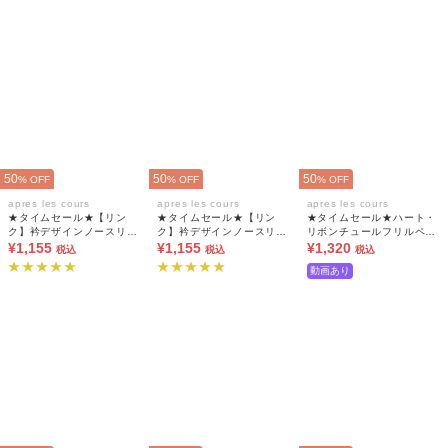
50
50
50
% OFF
% OFF
% OFF
apres les cours
apres les cours
apres les cours
★タイムセール★【リン
★タイムセール★【リン
★タイムセール★ハート・
ク】衿デザインノースリー
ク】衿デザインノースリー
リボンチュールフリルペプ
ブトップス
¥1,155
ブトップス
¥1,155
ラムトップス
¥1,320
税込
税込
税込
動画あり