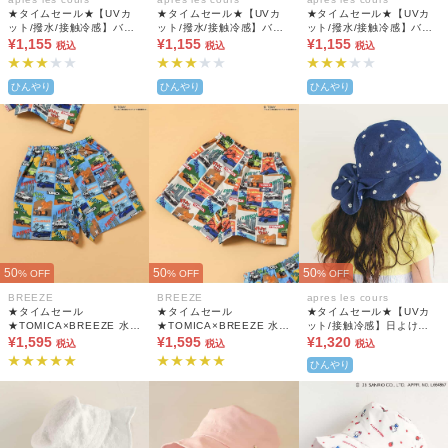
★タイムセール★【UVカ
★タイムセール★【UVカ
★タイムセール★【UVカ
ット/撥水/接触冷感】バラ
ット/撥水/接触冷感】バラ
ット/撥水/接触冷感】バラ
エティアウトドアハット_
¥1,155
エティアウトドアハット_
¥1,155
エティアウトドアハット_
¥1,155
税込
税込
税込
保冷剤ポケット付き
保冷剤ポケット付き
保冷剤ポケット付き
ひんやり
ひんやり
ひんやり
50
50
50
% OFF
% OFF
% OFF
BREEZE
BREEZE
apres les cours
★タイムセール
★タイムセール
★タイムセール★【UVカ
★TOMICA×BREEZE 水陸
★TOMICA×BREEZE 水陸
ット/接触冷感】日よけリ
両用パンツ 4分丈 UVカッ
¥1,595
両用パンツ 4分丈 UVカッ
¥1,595
ボン付きスカラップハット
¥1,320
税込
税込
税込
ト 撥水
ト 撥水
ひんやり