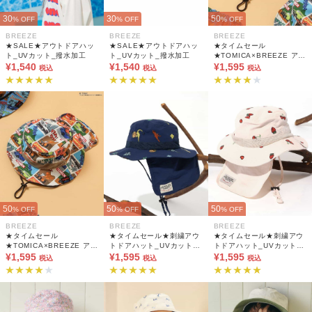
30
30
50
% OFF
% OFF
% OFF
BREEZE
BREEZE
BREEZE
★SALE★アウトドアハッ
★SALE★アウトドアハッ
★タイムセール
ト_UVカット_撥水加工
ト_UVカット_撥水加工
★TOMICA×BREEZE アウ
¥1,540
¥1,540
トドアハット UVカット 水
¥1,595
税込
税込
税込
陸両用 撥水
50
50
50
% OFF
% OFF
% OFF
BREEZE
BREEZE
BREEZE
★タイムセール
★タイムセール★刺繍アウ
★タイムセール★刺繍アウ
★TOMICA×BREEZE アウ
トドアハット_UVカット_
トドアハット_UVカット_
トドアハット UVカット 水
¥1,595
撥水加工
¥1,595
撥水加工
¥1,595
税込
税込
税込
陸両用 撥水