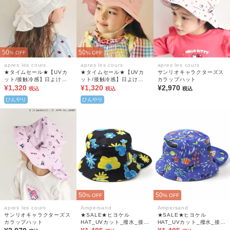
50
50
% OFF
% OFF
apres les cours
apres les cours
apres les cours
★タイムセール★【UVカ
★タイムセール★【UVカ
サンリオキャラクターズス
ット/接触冷感】日よけリ
ット/接触冷感】日よけリ
カラップハット
ボン付きスカラップハット
¥1,320
ボン付きスカラップハット
¥1,320
¥2,970
税込
税込
税込
ひんやり
ひんやり
50
50
% OFF
% OFF
apres les cours
Ampersand
Ampersand
サンリオキャラクターズス
★SALE★ヒヨケル
★SALE★ヒヨケル
カラップハット
HAT_UVカット_撥水_接触
HAT_UVカット_撥水_接触
冷感_保冷剤ポケット付き_
冷感_保冷剤ポケット付き_