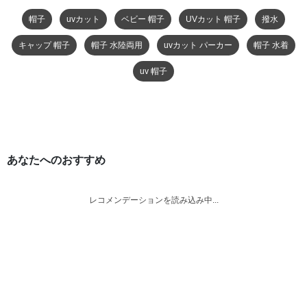
帽子
uvカット
ベビー 帽子
UVカット 帽子
撥水
キャップ 帽子
帽子 水陸両用
uvカット パーカー
帽子 水着
uv 帽子
あなたへのおすすめ
レコメンデーションを読み込み中...