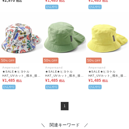
¥2,970
¥1,485
¥1,485
税込
税込
税込
遮光
遮光
ひんやり
ひんやり
50
50
50
% OFF
% OFF
% OFF
Ampersand
Ampersand
Ampersand
★SALE★ヒヨケル
★SALE★ヒヨケル
★SALE★ヒヨケル
HAT_UVカット_撥水_接触
HAT_UVカット_撥水_接触
HAT_UVカット_撥水_接触
冷感_保冷剤ポケット付き_
¥1,485
冷感_保冷剤ポケット付き_
¥1,485
冷感_保冷剤ポケット付き_
¥1,485
税込
税込
税込
遮光
遮光
遮光
ひんやり
ひんやり
ひんやり
1
＼ 関連キーワード ／