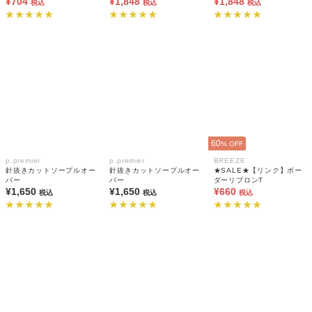
¥704
¥1,848
¥1,848
税込
税込
税込
60
% OFF
p.premier
p.premier
BREEZE
針抜きカットソープルオー
針抜きカットソープルオー
★SALE★【リンク】ボー
バー
バー
ダーリブロンT
¥1,650
¥1,650
¥660
税込
税込
税込