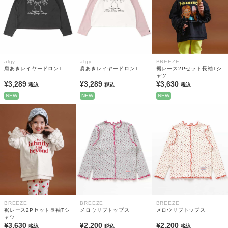
algy
algy
BREEZE
肩あきレイヤードロンT
肩あきレイヤードロンT
裾レース2Pセット長袖Tシ
ャツ
¥3,289
¥3,289
¥3,630
税込
税込
税込
NEW
NEW
NEW
BREEZE
BREEZE
BREEZE
裾レース2Pセット長袖Tシ
メロウリブトップス
メロウリブトップス
ャツ
¥3,630
¥2,200
¥2,200
税込
税込
税込