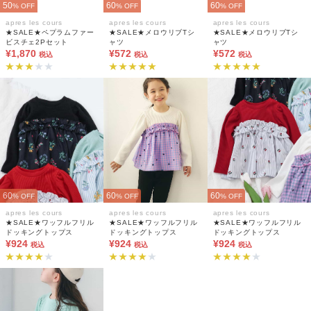
50
60
60
% OFF
% OFF
% OFF
apres les cours
apres les cours
apres les cours
★SALE★ペプラムファー
★SALE★メロウリブTシ
★SALE★メロウリブTシ
ビスチェ2Pセット
ャツ
ャツ
¥1,870
¥572
¥572
税込
税込
税込
60
60
60
% OFF
% OFF
% OFF
apres les cours
apres les cours
apres les cours
★SALE★ワッフルフリル
★SALE★ワッフルフリル
★SALE★ワッフルフリル
ドッキングトップス
ドッキングトップス
ドッキングトップス
¥924
¥924
¥924
税込
税込
税込