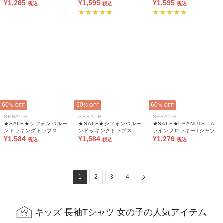
¥1,265
総柄Tシャツ
¥1,595
総柄Tシャツ
¥1,595
税込
税込
税込
60
60
60
% OFF
% OFF
% OFF
SERAPH
SERAPH
SERAPH
★SALE★シフォンバルー
★SALE★シフォンバルー
★SALE★PEANUTS A
ンドッキングトップス
ンドッキングトップス
ラインフロッキーTシャツ
¥1,584
¥1,584
¥1,276
税込
税込
税込
Next
1
2
3
4
キッズ 長袖Tシャツ 女の子の人気アイテム