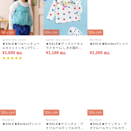
50
60
50
% OFF
% OFF
% OFF
apres les cours
apres les cours
Boribon
★SALE★バルーンチュー
★SALE★ディズニーキャ
★SALE★BoribonTシャツ
ルキャミドッキングTシャ
ラクター/ふしぎの国のア
ツ
¥1,650
リス/長袖Tシャツ
¥1,188
¥1,265
税込
税込
税込
50
50
50
% OFF
% OFF
% OFF
Boribon
Boribon
Boribon
★SALE★BoribonTシャツ
★SALE★ナインチェ・プ
★SALE★ナインチェ・プ
チフルールラッフルカラー
チフルールラッフルカラー