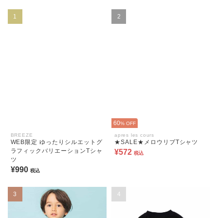
1
2
60
% OFF
BREEZE
apres les cours
WEB限定 ゆったりシルエットグ
★SALE★メロウリブTシャツ
ラフィックバリエーションTシャ
¥572
税込
ツ
¥990
税込
3
4