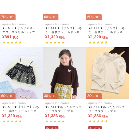
70
60
60
% OFF
% OFF
% OFF
apres les cours
apres les cours
apres les cours
★SALE★サンリオキャラ
★SALE★【リンク】いち
★SALE★【リンク】いち
クターズフリルTシャツ
ご・花柄チュールドッキン
ご・花柄チュールドッキン
¥891
グトップス
¥1,320
グトップス
¥1,320
税込
税込
税込
60
30
30
% OFF
% OFF
% OFF
apres les cours
apres les cours
apres les cours
★SALE★【リンク】いち
★SALE★あったかパフス
★SALE★あったかパフス
ご・花柄チュールドッキン
リーブリブトップス
リーブリブトップス
グトップス
¥1,320
¥1,386
¥1,386
税込
税込
税込
あったか
あったか