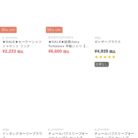
30
50
% OFF
% OFF
p.premier
BOBOCHOSES
algy
★SALE★セーラーシャツ
★SALE★総柄Juicy
ギャザーブラウス
ジャケット リンク
Tomatoes 半袖シャツ【キ
¥2,233
ッズ】
¥6,600
¥4,939
税込
税込
税込
在庫なし
algy
p.premier
p.premier
ドッキングガーリーブラウ
チュールパフスリーブオー
チュールパフスリーブオー
ス
バートップス セットアッ
バートップス セットアッ