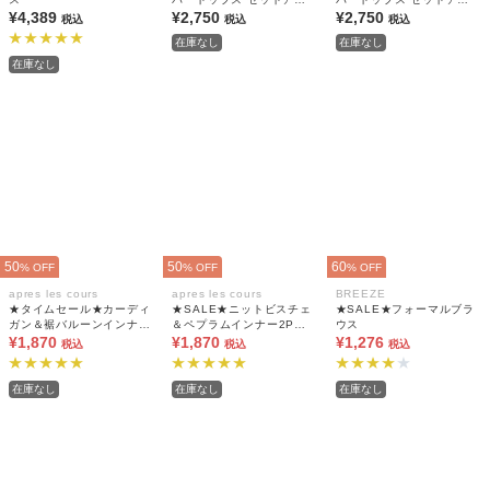
¥4,389
プ可
¥2,750
プ可
¥2,750
税込
税込
税込
在庫なし
在庫なし
在庫なし
50
50
60
% OFF
% OFF
% OFF
apres les cours
apres les cours
BREEZE
★タイムセール★カーディ
★SALE★ニットビスチェ
★SALE★フォーマルブラ
ガン＆裾バルーンインナー
＆ペプラムインナー2Pセ
ウス
2Pセット
¥1,870
ット_マシンウォッシャブ
¥1,870
¥1,276
税込
税込
税込
ル
在庫なし
在庫なし
在庫なし