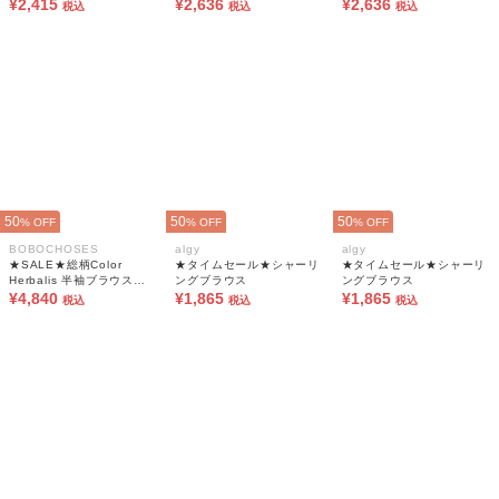
¥2,415
ト＆シャツセット
¥2,636
ト＆シャツセット
¥2,636
税込
税込
税込
50
50
50
% OFF
% OFF
% OFF
BOBOCHOSES
algy
algy
★SALE★総柄Color
★タイムセール★シャーリ
★タイムセール★シャーリ
Herbalis 半袖ブラウス
ングブラウス
ングブラウス
【キッズ】
¥4,840
¥1,865
¥1,865
税込
税込
税込