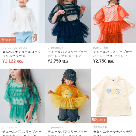
70
% OFF
apres les cours
p.premier
p.premier
★SALE★チュールヨーク
チュールパフスリーブオー
チュールパフスリーブオー
フリルブラウス
バートップス セットアッ
バートップス セットアッ
¥1,122
プ可
¥2,750
プ可
¥2,750
税込
税込
税込
50
% OFF
p.premier
p.premier
SERAPH
チュールパフスリーブオー
チュールパフスリーブオー
★タイムセール★パッチワ
バートップス セットアッ
バートップス セットアッ
ークTシャツ