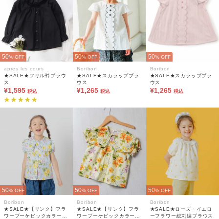
50
50
50
% OFF
% OFF
% OFF
apres les cours
Boribon
Boribon
★SALE★フリル衿ブラウ
★SALE★スカラップブラ
★SALE★スカラップブラ
ス
ウス
ウス
¥1,595
¥1,265
¥1,265
税込
税込
税込
50
50
50
% OFF
% OFF
% OFF
Boribon
Boribon
Boribon
★SALE★【リンク】フラ
★SALE★【リンク】フラ
★SALE★ローズ・イエロ
ワーブーケビックカラーブ
ワーブーケビックカラーブ
ーフラワー総刺繍ブラウス