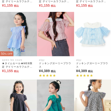
定 デイリーカラフルティ
定 デイリーカラフルティ
定 デイリーカラフルティ
アードブラウス
¥1,155
アードブラウス
¥1,155
アードブラウス
¥1,155
税込
税込
税込
50
% OFF
apres les cours
algy
algy
★タイムセール★WEB限
ドッキングガーリーブラウ
ドッキングガーリーブラウ
定 デイリーカラフルティ
ス
ス
アードブラウス
¥1,155
¥4,389
¥4,389
税込
税込
税込