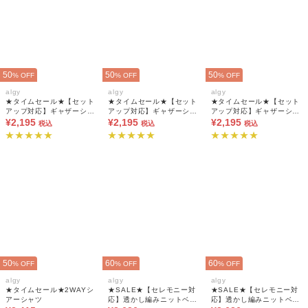
50
50
50
% OFF
% OFF
% OFF
algy
algy
algy
★タイムセール★【セット
★タイムセール★【セット
★タイムセール★【セット
アップ対応】ギャザーシャ
アップ対応】ギャザーシャ
アップ対応】ギャザーシャ
ツ
¥2,195
ツ
¥2,195
ツ
¥2,195
税込
税込
税込
50
60
60
% OFF
% OFF
% OFF
algy
algy
algy
★タイムセール★2WAYシ
★SALE★【セレモニー対
★SALE★【セレモニー対
アーシャツ
応】透かし編みニットベス
応】透かし編みニットベス