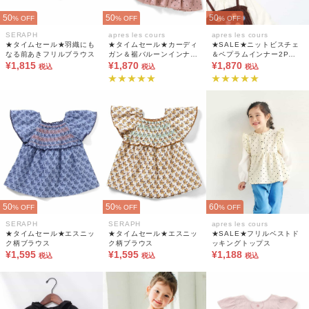
50
50
50
% OFF
% OFF
% OFF
SERAPH
apres les cours
apres les cours
★タイムセール★羽織にも
★タイムセール★カーディ
★SALE★ニットビスチェ
なる前あきフリルブラウス
ガン＆裾バルーンインナー
＆ペプラムインナー2Pセ
¥1,815
2Pセット
¥1,870
ット_マシンウォッシャブ
¥1,870
税込
税込
税込
ル
50
50
60
% OFF
% OFF
% OFF
SERAPH
SERAPH
apres les cours
★タイムセール★エスニッ
★タイムセール★エスニッ
★SALE★フリルベストド
ク柄ブラウス
ク柄ブラウス
ッキングトップス
¥1,595
¥1,595
¥1,188
税込
税込
税込