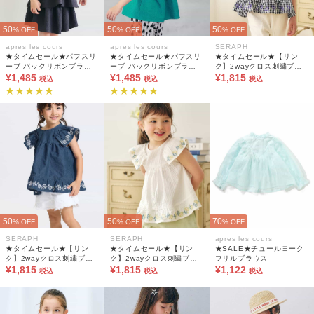
50
50
50
% OFF
% OFF
% OFF
apres les cours
apres les cours
SERAPH
★タイムセール★パフスリ
★タイムセール★パフスリ
★タイムセール★【リン
ーブ バックリボンブラウ
ーブ バックリボンブラウ
ク】2wayクロス刺繍ブラ
ス
¥1,485
ス
¥1,485
ウス
¥1,815
税込
税込
税込
50
50
70
% OFF
% OFF
% OFF
SERAPH
SERAPH
apres les cours
★タイムセール★【リン
★タイムセール★【リン
★SALE★チュールヨーク
ク】2wayクロス刺繍ブラ
ク】2wayクロス刺繍ブラ
フリルブラウス
ウス
¥1,815
ウス
¥1,815
¥1,122
税込
税込
税込