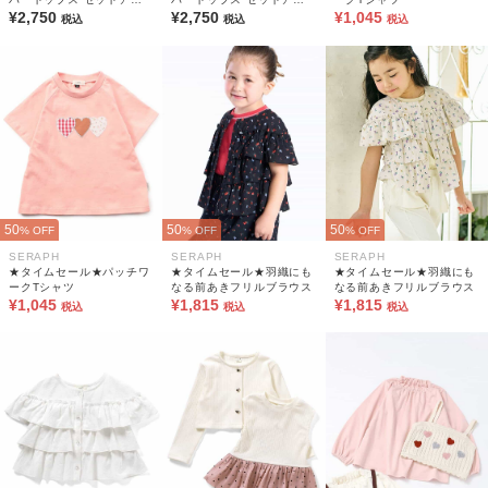
プ可
¥2,750
プ可
¥2,750
¥1,045
税込
税込
税込
50
50
50
% OFF
% OFF
% OFF
SERAPH
SERAPH
SERAPH
★タイムセール★パッチワ
★タイムセール★羽織にも
★タイムセール★羽織にも
ークTシャツ
なる前あきフリルブラウス
なる前あきフリルブラウス
¥1,045
¥1,815
¥1,815
税込
税込
税込