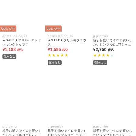
60
50
% OFF
% OFF
apres les cours
apres les cours
p.premier
★SALE★フリルベストド
★SALE★フリル衿ブラウ
親子お揃いでイロチ買いし
ッキングトップス
ス
たいシンプルロゴTシャツ
¥1,188
¥1,595
(大人) 全9色 リンク
¥2,750
税込
税込
税込
在庫なし
在庫なし
在庫なし
p.premier
p.premier
p.premier
親子お揃いでイロチ買いし
親子お揃いでイロチ買いし
親子お揃いでイロチ買いし
たいシンプルロゴTシャツ
たいシンプルロゴTシャツ
たいシンプルロゴTシャツ