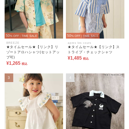
50
50
% OFF
|
TIME SALE
% OFF
|
TIME SALE
BREEZE
apres les cours
★タイムセール★【リンク】リ
★タイムセール★【リンク】ス
ゾートアロハシャツ(セットアッ
トライプ・チェックシャツ
プ可)
¥1,485
税込
¥1,265
税込
3
4