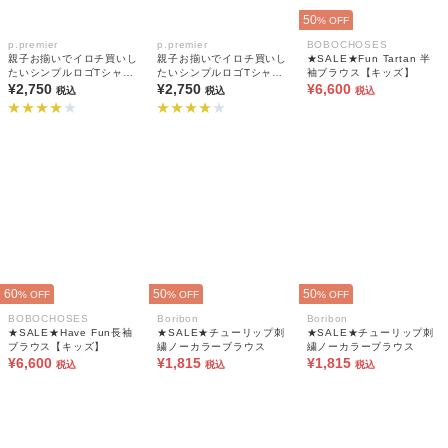
50
% OFF
p.premier
p.premier
BOBOCHOSES
親子お揃いでイロチ買いし
親子お揃いでイロチ買いし
★SALE★Fun Tartan 半
たいシンプルロゴTシャツ
たいシンプルロゴTシャツ
袖ブラウス【キッズ】
(大人) 全9色 リンク
¥2,750
(大人) 全9色 リンク
¥2,750
¥6,600
税込
税込
税込
60
50
50
% OFF
% OFF
% OFF
BOBOCHOSES
Boribon
Boribon
★SALE★Have Fun長袖
★SALE★チューリップ刺
★SALE★チューリップ刺
ブラウス【キッズ】
繍ノーカラーブラウス
繍ノーカラーブラウス
¥6,600
¥1,815
¥1,815
税込
税込
税込