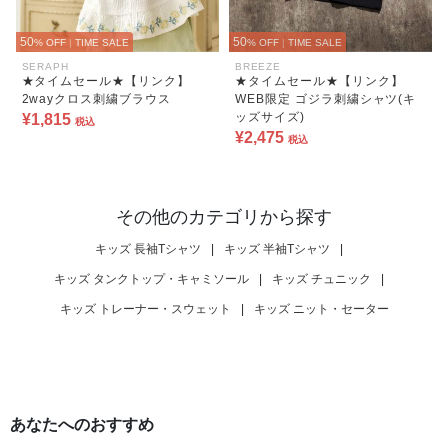
50
50
% OFF
|
TIME SALE
% OFF
|
TIME SALE
SERAPH
BREEZE
★タイムセール★【リンク】
★タイムセール★【リンク】
2wayクロス刺繍ブラウス
WEB限定 ゴジラ刺繍シャツ(キ
ッズサイズ)
¥1,815
税込
¥2,475
税込
その他のカテゴリから探す
キッズ 長袖Tシャツ
|
キッズ 半袖Tシャツ
|
キッズ タンクトップ・キャミソール
|
キッズ チュニック
|
キッズ トレーナー・スウェット
|
キッズ ニット・セーター
あなたへのおすすめ