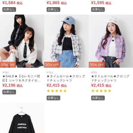
¥1,584
¥1,865
¥1,595
税込
税込
税込
在庫なし
在庫なし
在庫なし
60
50
50
% OFF
% OFF
% OFF
algy
algy
algy
★SALE★【セレモニー対
★タイムセール★クロップ
★タイムセール★クロップ
応】シャツ＆ネクタイセッ
ドチェックシャツ
ドチェックシャツ
ト
¥2,196
¥2,415
¥2,415
税込
税込
税込
在庫なし
在庫なし
在庫なし