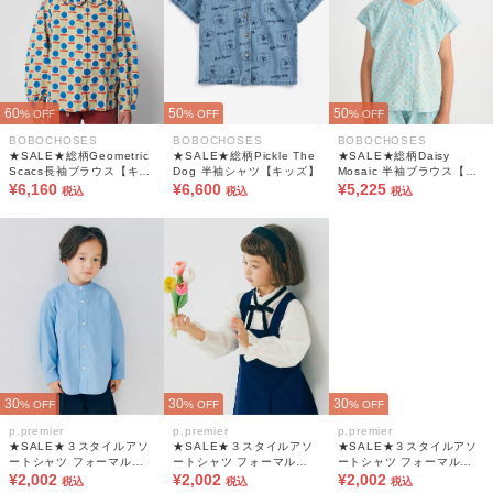
60
50
50
% OFF
% OFF
% OFF
BOBOCHOSES
BOBOCHOSES
BOBOCHOSES
★SALE★総柄Geometric
★SALE★総柄Pickle The
★SALE★総柄Daisy
Scacs長袖ブラウス【キッ
Dog 半袖シャツ【キッズ】
Mosaic 半袖ブラウス【キ
ズ】
¥6,160
¥6,600
ッズ】
¥5,225
税込
税込
税込
30
30
30
% OFF
% OFF
% OFF
p.premier
p.premier
p.premier
★SALE★３スタイルアソ
★SALE★３スタイルアソ
★SALE★３スタイルアソ
ートシャツ フォーマル対
ートシャツ フォーマル対
ートシャツ フォーマル対
応
¥2,002
応
¥2,002
応
¥2,002
税込
税込
税込