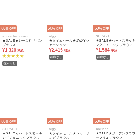
60
50
60
% OFF
% OFF
% OFF
apres les cours
algy
SERAPH
★SALE★レース衿リボン
★タイムセール★2WAYシ
★SALE★ハートスモッキ
ブラウス
アーシャツ
ングチュニックブラウス
¥1,320
¥2,415
¥1,584
税込
税込
税込
在庫なし
在庫なし
在庫なし
60
50
50
% OFF
% OFF
% OFF
SERAPH
algy
Boribon
★SALE★ハートスモッキ
★タイムセール★シャーリ
★SALE★ガーデンフラワ
ングチュニックブラウス
ングブラウス
ーフリルブラウス