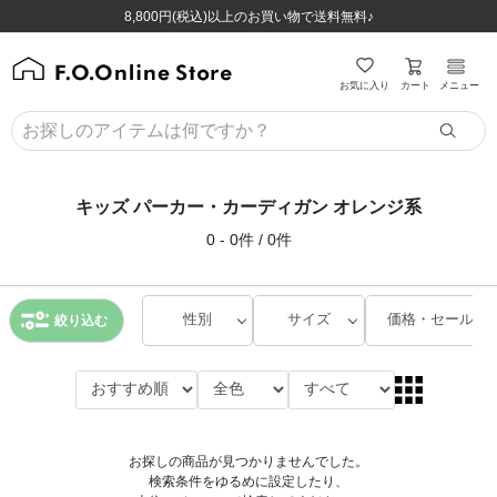
ほぼ全品半額！！8/12(水)お昼12:59まで！！
ほぼ全品半額！！8/12(水)お昼12:59まで！！
8,800円(税込)以上のお買い物で送料無料♪
8,800円(税込)以上のお買い物で送料無料♪
カート
お気に入り
メニュー
キッズ パーカー・カーディガン オレンジ系
0 - 0件 / 0件
性別
サイズ
価格・セール
絞り込む
お探しの商品が見つかりませんでした。
検索条件をゆるめに設定したり、