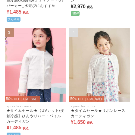
触冷感/水陸両用】ティアードUV
ン
パーカー_水遊びにおすすめ
¥2,970
税込
¥1,485
税込
NEW
ひんやり
3
4
50
50
% OFF
|
TIME SALE
% OFF
|
TIME SALE
apres les cours
apres les cours
★タイムセール★【UVカット/接
★タイムセール★リボンレース
触冷感】ひんやりハートパイル
カーディガン
カーディガン
¥1,650
税込
¥1,485
税込
ひんやり