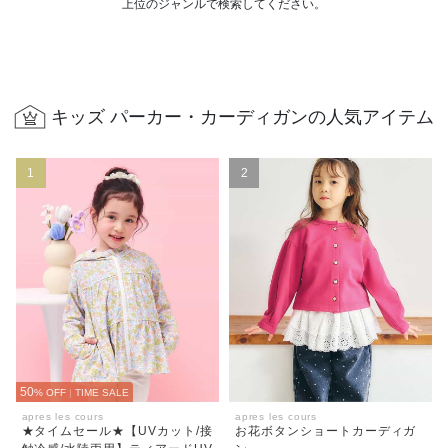
上位のジャンルで検索してください。
キッズ パーカー・カーディガンの人気アイテム
1
2
50
% OFF
|
TIME SALE
apres les cours
apres les cours
★タイムセール★【UVカット/接
お花ボタンショートカーディガ