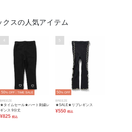
ックスの人気アイテム
4
5
50
50
% OFF
|
TIME SALE
% OFF
BREEZE
BREEZE
★タイムセール★ハート刺繍レ
★SALE★リブレギンス
ギンス 9分丈
¥550
税込
¥825
税込