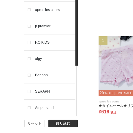
apres les cours
p.premier
1
F.O.KIDS
algy
Boribon
SERAPH
20
% OFF
|
TIME SALE
apres les cours
★タイムセール★リ
Ampersand
¥616
税込
リセット
絞り込む
BIT'Z