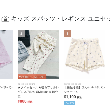
キッズ スパッツ・レギンス ユニセ
2
3
50
% OFF
|
TIME SALE
apres les cours
apres les cours
ブペチパン
★タイムセール★後ろフリルレ
【接触冷感】ひんやりペチパン
ギンス/7days Style pants 10分
ショート丈
丈
¥1,100
税込
¥880
税込
ひんやり