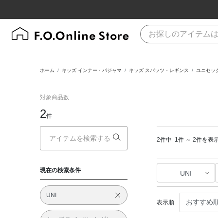
ホーム
キッズ インナー・パジャマ
キッズ スパッツ・レギンス
ユニセッ
対象商品数
2
件
2件中
1件 ～ 2件を表
現在の検索条件
UNI
UNI
表示順