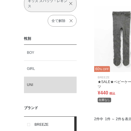
キッズ スパッツ・レギン
ス
全て解除
性別
BOY
GIRL
60
% OFF
BREEZE
★SALE★ベビーケ
UNI
ツ
¥440
税込
在庫なし
ブランド
2件中
1件 ～ 2件を表
BREEZE