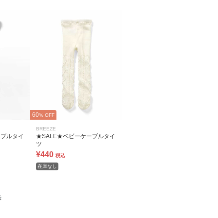
60
% OFF
BREEZE
ーブルタイ
★SALE★ベビーケーブルタイ
ツ
¥440
税込
在庫なし
示