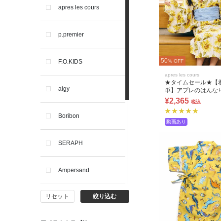
apres les cours
p.premier
50
F.O.KIDS
% OFF
apres les cours
★タイムセール★【
algy
単】アプレのはんなり
2WAYセパレート浴
¥2,365
税込
ト)
Boribon
動画あり
SERAPH
Ampersand
リセット
絞り込む
BIT'Z