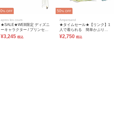
50
50
% OFF
% OFF
apres les cours
Ampersand
★SALE★WEB限定 ディズニ
★タイムセール★【リンク】1
ーキャラクター / プリンセス /
人で着られる 簡単かぶり浴
浴衣(兵児帯・帯締めセット)
衣
¥3,245
¥2,750
税込
税込