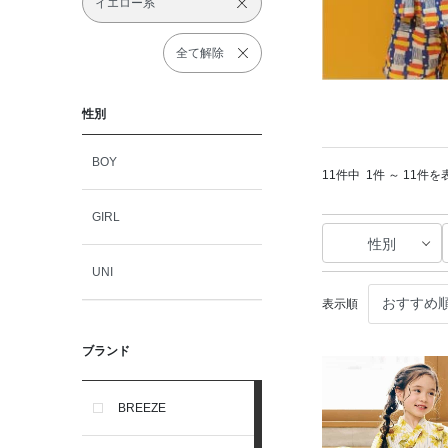
イエロー系
全て解除
性別
BOY
11件中
1件 ～ 11件を
GIRL
性別
UNI
表示順
ブランド
BREEZE