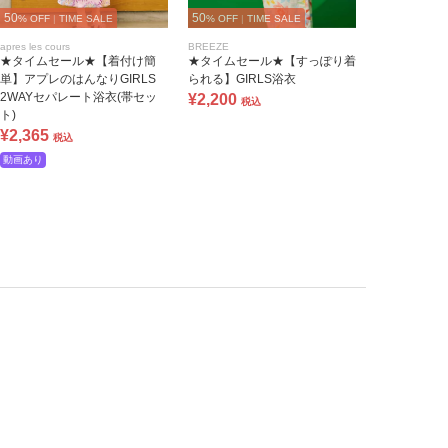
50
50
% OFF
|
TIME SALE
% OFF
|
TIME SALE
apres les cours
BREEZE
★タイムセール★【着付け簡
★タイムセール★【すっぽり着
単】アプレのはんなりGIRLS
られる】GIRLS浴衣
2WAYセパレート浴衣(帯セッ
¥2,200
税込
ト)
¥2,365
税込
動画あり