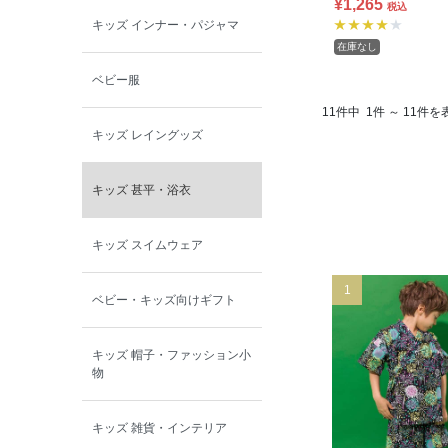
¥1,265
税込
キッズ インナー・パジャマ
在庫なし
ベビー服
11件中
1件 ～ 11件を
キッズ レイングッズ
キッズ 甚平・浴衣
キッズ スイムウェア
1
ベビー・キッズ向けギフト
キッズ 帽子・ファッション小
物
キッズ 雑貨・インテリア