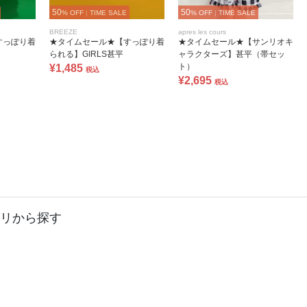
50
50
% OFF
|
TIME SALE
% OFF
|
TIME SALE
BREEZE
apres les cours
すっぽり着
★タイムセール★【すっぽり着
★タイムセール★【サンリオキ
られる】GIRLS甚平
ャラクターズ】甚平（帯セッ
ト）
¥1,485
税込
¥2,695
税込
リから探す