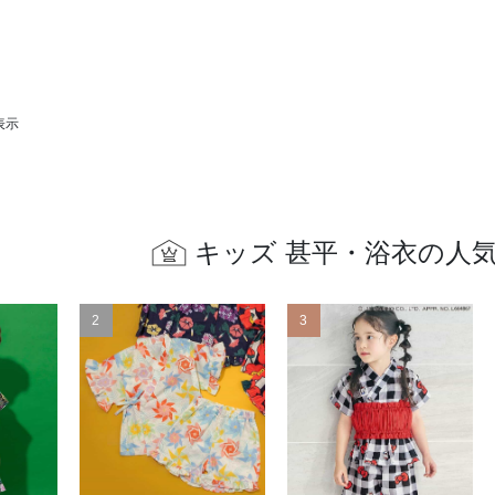
表示
キッズ 甚平・浴衣の人
2
3