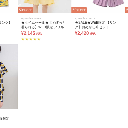
50
60
% OFF
% OFF
apres les cours
apres les cours
リンク】
★タイムセール★【すぽっと
★SALE★WEB限定 【リン
着られる】WEB限定 フリルビ
ク】おめかし袴セット
スチェ付きワンピース浴衣
¥2,145
¥2,420
税込
税込
B限定