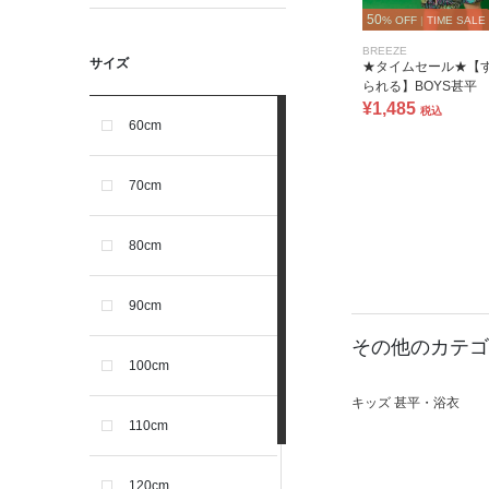
50
% OFF
|
TIME SALE
BREEZE
サイズ
★タイムセール★【
られる】BOYS甚平
¥1,485
税込
60cm
70cm
80cm
90cm
その他のカテゴ
100cm
キッズ 甚平・浴衣
110cm
120cm