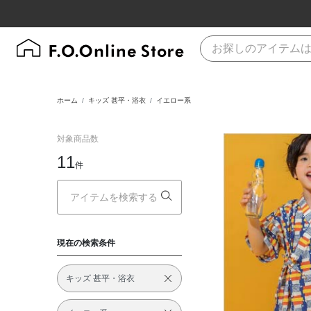
ホーム
キッズ 甚平・浴衣
イエロー系
対象商品数
11
件
現在の検索条件
キッズ 甚平・浴衣