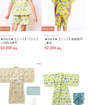
50
50
% OFF
% OFF
Ampersand
Ampersand
★SALE★【リンク】バラエテ
★SALE★【リンク】総柄甚平
ィGIRLS甚平
_蓄光
¥2,200
¥2,200
税込
税込