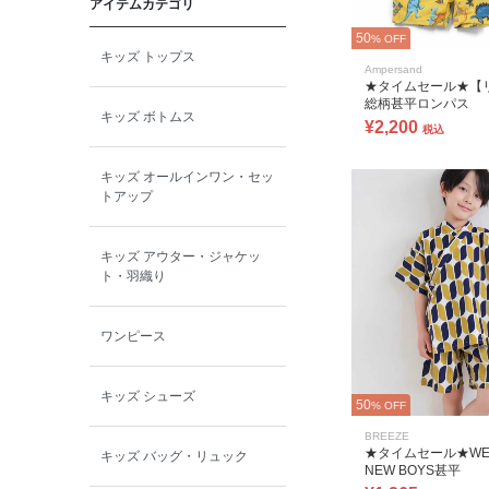
アイテムカテゴリ
toitoitoi
50
% OFF
キッズ トップス
BOBOCHOSES
Ampersand
★タイムセール★【
総柄甚平ロンパス
キッズ ボトムス
¥2,200
allolun.
税込
キッズ オールインワン・セッ
ICE RING
トアップ
キッズ アウター・ジャケッ
ト・羽織り
ワンピース
キッズ シューズ
50
% OFF
BREEZE
★タイムセール★WE
キッズ バッグ・リュック
NEW BOYS甚平