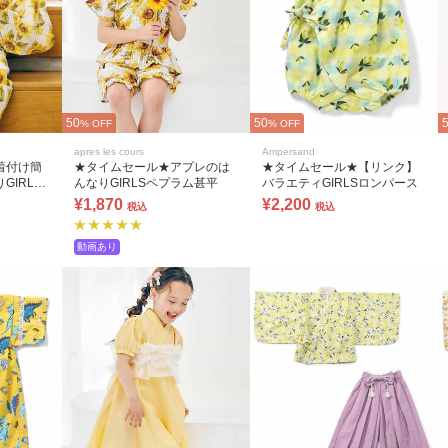
50
50
% OFF
% OFF
apres les cours
Ampersand
着付け簡
★タイムセール★アプレのは
★タイムセール★【リンク】
GIRLS
んなりGIRLSペプラム甚平
バラエティGIRLSロンパース
衣(帯セッ
¥1,870
¥2,200
税込
税込
動画あり