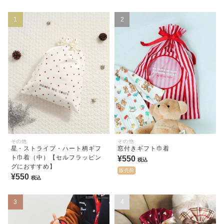
1
2
その他
その他
星・ストライプ・ハート柄ギフ
窓付きギフト巾着
ト巾着（中）【セルフラッピン
¥550
税込
グにおすすめ】
販売前
¥550
税込
3
4