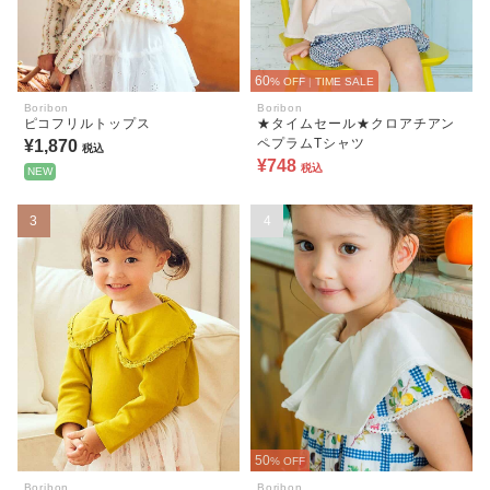
60
% OFF
|
TIME SALE
Boribon
Boribon
ピコフリルトップス
★タイムセール★クロアチアン
ペプラムTシャツ
¥1,870
税込
¥748
税込
NEW
3
4
50
% OFF
Boribon
Boribon