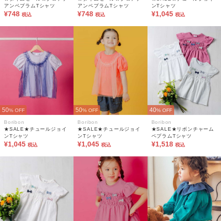
アンペプラムTシャツ
アンペプラムTシャツ
ンTシャツ
¥748
¥748
¥1,045
税込
税込
税込
50
50
40
% OFF
% OFF
% OFF
Boribon
Boribon
Boribon
★SALE★チュールジョイ
★SALE★チュールジョイ
★SALE★リボンチャーム
ンTシャツ
ンTシャツ
ペプラムTシャツ
¥1,045
¥1,045
¥1,518
税込
税込
税込