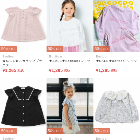
50
50
50
% OFF
% OFF
% OFF
Boribon
Boribon
Boribon
★SALE★スカラップブラ
★SALE★BoribonTシャツ
★SALE★BoribonTシャツ
ウス
¥1,265
¥1,265
¥1,265
税込
税込
税込
50
50
50
% OFF
% OFF
% OFF
Boribon
Boribon
Boribon