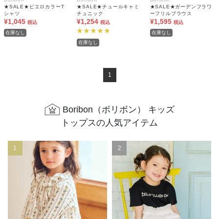
★SALE★ピエロカラーT
★SALE★チュールキャミ
★SALE★ガーデンフラワ
シャツ
チュニック
ーフリルブラウス
¥1,045
¥1,254
¥1,595
税込
税込
税込
在庫なし
在庫なし
在庫なし
1
Boribon（ボリボン） キッズ
トップスの人気アイテム
1
2