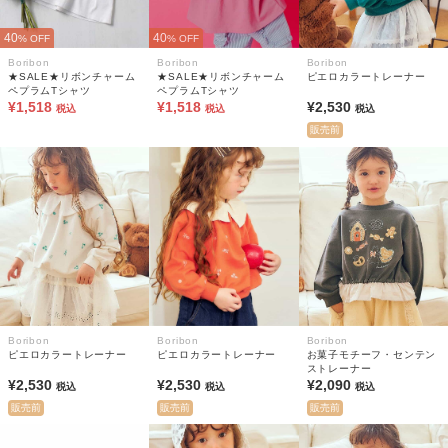
40
40
% OFF
% OFF
Boribon
Boribon
Boribon
★SALE★リボンチャーム
★SALE★リボンチャーム
ピエロカラートレーナー
ペプラムTシャツ
ペプラムTシャツ
¥1,518
¥1,518
¥2,530
税込
税込
税込
販売前
Boribon
Boribon
Boribon
ピエロカラートレーナー
ピエロカラートレーナー
お菓子モチーフ・センテン
ストレーナー
¥2,530
¥2,530
¥2,090
税込
税込
税込
販売前
販売前
販売前