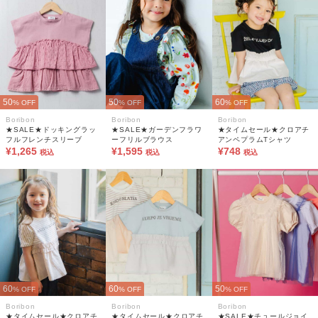
50
50
60
% OFF
% OFF
% OFF
Boribon
Boribon
Boribon
★SALE★ドッキングラッ
★SALE★ガーデンフラワ
★タイムセール★クロアチ
フルフレンチスリーブ
ーフリルブラウス
アンペプラムTシャツ
¥1,265
¥1,595
¥748
税込
税込
税込
60
60
50
% OFF
% OFF
% OFF
Boribon
Boribon
Boribon
★タイムセール★クロアチ
★タイムセール★クロアチ
★SALE★チュールジョイ