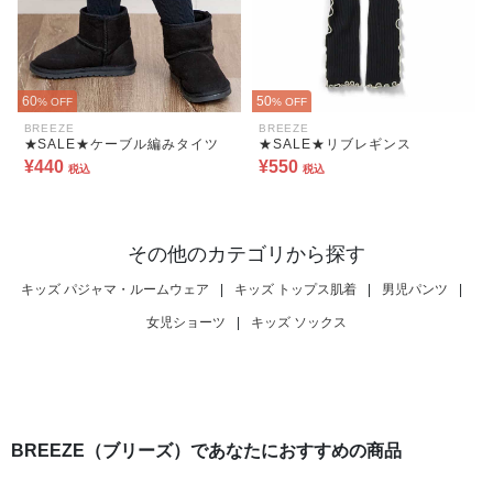
60
50
% OFF
% OFF
BREEZE
BREEZE
★SALE★ケーブル編みタイツ
★SALE★リブレギンス
¥440
¥550
税込
税込
その他のカテゴリから探す
キッズ パジャマ・ルームウェア
|
キッズ トップス肌着
|
男児パンツ
|
女児ショーツ
|
キッズ ソックス
BREEZE（ブリーズ）であなたにおすすめの商品