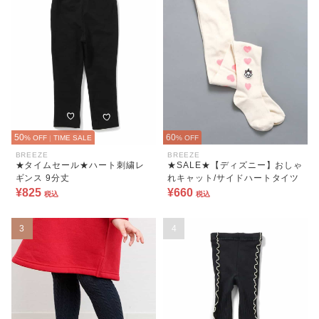
50
60
% OFF
|
TIME SALE
% OFF
BREEZE
BREEZE
★タイムセール★ハート刺繍レ
★SALE★【ディズニー】おしゃ
ギンス 9分丈
れキャット/サイドハートタイツ
¥825
¥660
税込
税込
3
4