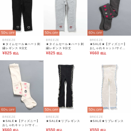
50
50
60
% OFF
% OFF
% OFF
BREEZE
BREEZE
BREEZE
★タイムセール★ハート刺
★タイムセール★ハート刺
★SALE★【ディズニー】
繍レギンス 9分丈
繍レギンス 9分丈
おしゃれキャット/サイド
¥825
¥825
ハートタイツ
¥660
税込
税込
税込
60
50
50
% OFF
% OFF
% OFF
BREEZE
BREEZE
BREEZE
★SALE★【ディズニー】
★SALE★リブレギンス
★SALE★リブレギンス
おしゃれキャット/サイド
ハートタイツ
¥660
¥550
¥550
税込
税込
税込