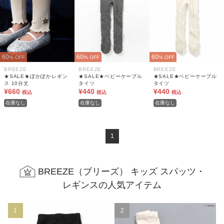
60
60
60
% OFF
% OFF
% OFF
BREEZE
BREEZE
BREEZE
★SALE★ぽかぽかレギン
★SALE★ベビーケーブル
★SALE★ベビーケーブル
ス 10分丈
タイツ
タイツ
¥660
¥440
¥440
税込
税込
税込
在庫なし
在庫なし
在庫なし
1
BREEZE（ブリーズ） キッズ スパッツ・
レギンスの人気アイテム
1
2