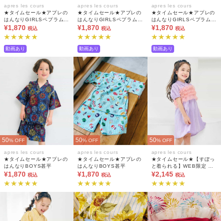
apres les cours
apres les cours
apres les cours
★タイムセール★アプレの
★タイムセール★アプレの
★タイムセール★アプレの
はんなりGIRLSペプラム甚
はんなりGIRLSペプラム甚
はんなりGIRLSペプラム甚
平
¥1,870
平
¥1,870
平
¥1,870
税込
税込
税込
動画あり
動画あり
動画あり
50
50
50
% OFF
% OFF
% OFF
apres les cours
apres les cours
apres les cours
★タイムセール★アプレの
★タイムセール★アプレの
★タイムセール★【すぽっ
はんなりBOYS甚平
はんなりBOYS甚平
と着られる】WEB限定 フ
¥1,870
¥1,870
リルビスチェ付きワンピー
¥2,145
税込
税込
税込
ス浴衣