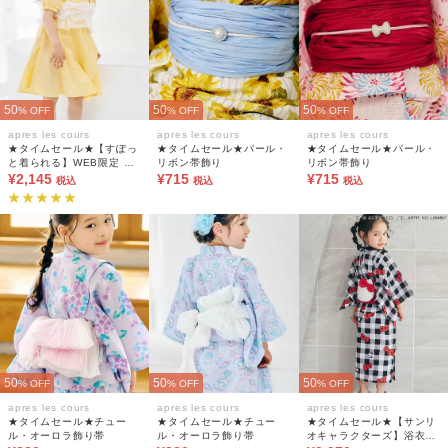
50
50
50
% OFF
% OFF
% OFF
apres les cours
apres les cours
apres les cours
★タイムセール★【すぽっ
★タイムセール★パール・
★タイムセール★パール・
と着られる】WEB限定 フ
リボン帯飾り
リボン帯飾り
リルビスチェ付きワンピー
¥2,145
¥715
¥715
税込
税込
税込
ス浴衣
50
50
50
% OFF
% OFF
% OFF
apres les cours
apres les cours
apres les cours
★タイムセール★チュー
★タイムセール★チュー
★タイムセール★【サンリ
ル・オーロラ飾り帯
ル・オーロラ飾り帯
オキャラクターズ】浴衣