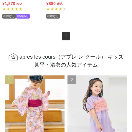
平
¥1,870
¥880
税込
税込
在庫なし
動画あり
在庫なし
1
apres les cours（アプレ レ クール） キッズ
甚平・浴衣の人気アイテム
1
2