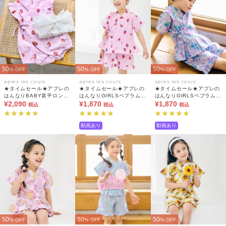
50
50
50
% OFF
% OFF
% OFF
apres les cours
apres les cours
apres les cours
★タイムセール★アプレの
★タイムセール★アプレの
★タイムセール★アプレの
はんなりBABY甚平ロンパ
はんなりGIRLSペプラム甚
はんなりGIRLSペプラム甚
ス（帯セット）
¥2,090
平
¥1,870
平
¥1,870
税込
税込
税込
動画あり
動画あり
50
50
50
% OFF
% OFF
% OFF