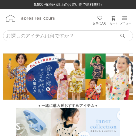
ほぼ全品半額！！8/12(水)お昼12:59まで！！
ほぼ全品半額！！8/12(水)お昼12:59まで！！
8,800円(税込)以上のお買い物で送料無料♪
8,800円(税込)以上のお買い物で送料無料♪
カート
お気に入り
メニュー
▼一緒に購入🛒おすすめアイテム▼