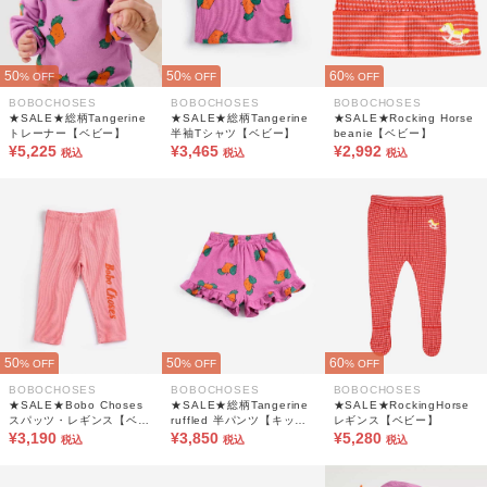
50
50
60
% OFF
% OFF
% OFF
BOBOCHOSES
BOBOCHOSES
BOBOCHOSES
★SALE★総柄Tangerine
★SALE★総柄Tangerine
★SALE★Rocking Horse
トレーナー【ベビー】
半袖Tシャツ【ベビー】
beanie【ベビー】
¥5,225
¥3,465
¥2,992
税込
税込
税込
50
50
60
% OFF
% OFF
% OFF
BOBOCHOSES
BOBOCHOSES
BOBOCHOSES
★SALE★Bobo Choses
★SALE★総柄Tangerine
★SALE★RockingHorse
スパッツ・レギンス【ベビ
ruffled 半パンツ【キッ
レギンス【ベビー】
ー】
¥3,190
ズ】
¥3,850
¥5,280
税込
税込
税込