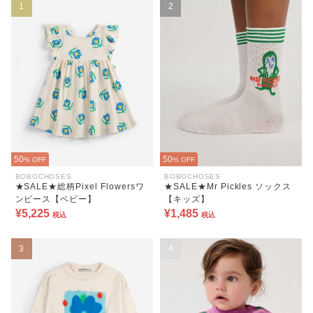
1
2
50
50
% OFF
% OFF
BOBOCHOSES
BOBOCHOSES
★SALE★総柄Pixel Flowersワ
★SALE★Mr Pickles ソックス
ンピース【ベビー】
【キッズ】
¥5,225
¥1,485
税込
税込
3
4