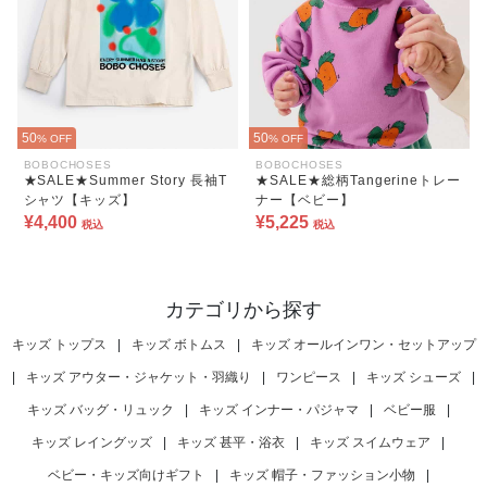
50
50
% OFF
% OFF
BOBOCHOSES
BOBOCHOSES
★SALE★Summer Story 長袖T
★SALE★総柄Tangerineトレー
シャツ【キッズ】
ナー【ベビー】
¥4,400
¥5,225
税込
税込
カテゴリから探す
キッズ トップス
|
キッズ ボトムス
|
キッズ オールインワン・セットアップ
|
キッズ アウター・ジャケット・羽織り
|
ワンピース
|
キッズ シューズ
|
キッズ バッグ・リュック
|
キッズ インナー・パジャマ
|
ベビー服
|
キッズ レイングッズ
|
キッズ 甚平・浴衣
|
キッズ スイムウェア
|
ベビー・キッズ向けギフト
|
キッズ 帽子・ファッション小物
|