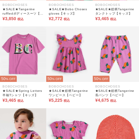
BOBOCHOSES
BOBOCHOSES
BOBOCHOSES
★SALE★Tangerine
★SALE★Bobo Choses
★SALE★総柄Tangerine
ruffledボディースーツ【ベ
gloves【キッズ】
タンクトップ【キッズ】
ビー】
¥3,850
¥2,772
¥3,465
税込
税込
税込
50
50
50
% OFF
% OFF
% OFF
BOBOCHOSES
BOBOCHOSES
BOBOCHOSES
★SALE★Spring Letters
★SALE★総柄Tangerine
★SALE★総柄Tangerine
半袖Tシャツ【キッズ】
ワンピース【ベビー】
長パンツ【ベビー】
¥3,465
¥5,225
¥4,675
税込
税込
税込