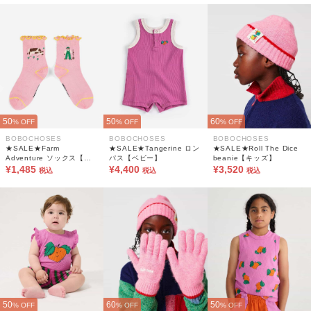
50
50
60
% OFF
% OFF
% OFF
BOBOCHOSES
BOBOCHOSES
BOBOCHOSES
★SALE★Farm
★SALE★Tangerine ロン
★SALE★Roll The Dice
Adventure ソックス【キ
パス【ベビー】
beanie【キッズ】
ッズ】
¥1,485
¥4,400
¥3,520
税込
税込
税込
50
60
50
% OFF
% OFF
% OFF