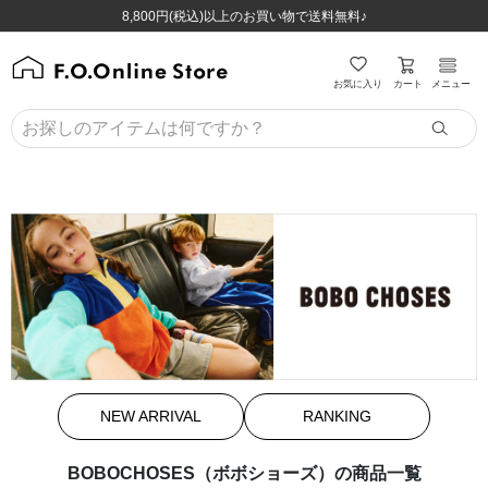
ほぼ全品半額！！8/12(水)お昼12:59まで！！
ほぼ全品半額！！8/12(水)お昼12:59まで！！
8,800円(税込)以上のお買い物で送料無料♪
8,800円(税込)以上のお買い物で送料無料♪
カート
お気に入り
メニュー
NEW ARRIVAL
RANKING
BOBOCHOSES（ボボショーズ）の商品一覧