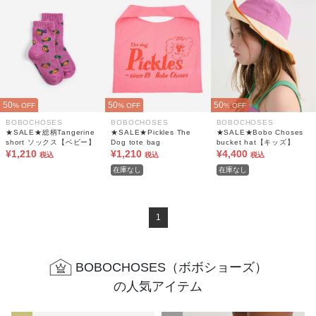
50
50
50
% OFF
% OFF
% OFF
BOBOCHOSES
BOBOCHOSES
BOBOCHOSES
★SALE★総柄Tangerine
★SALE★Pickles The
★SALE★Bobo Choses
short ソックス【ベビー】
Dog tote bag
bucket hat【キッズ】
¥1,210
¥1,210
¥4,400
税込
税込
税込
在庫なし
在庫なし
1
BOBOCHOSES（ボボショーズ）
の人気アイテム