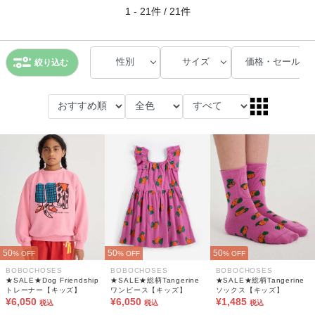
1 - 21件 / 21件
性別
サイズ
価格・セール
絞り込む
50
50
50
% OFF
% OFF
% OFF
BOBOCHOSES
BOBOCHOSES
BOBOCHOSES
★SALE★Dog Friendship
★SALE★総柄Tangerine
★SALE★総柄Tangerine
トレーナー【キッズ】
ワンピース【キッズ】
ソックス【キッズ】
¥6,050
¥6,050
¥1,485
税込
税込
税込