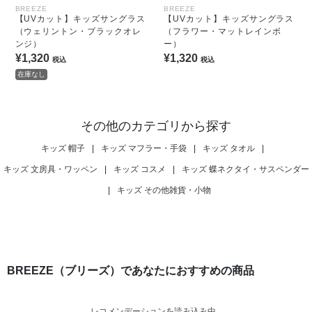
BREEZE
BREEZE
【UVカット】キッズサングラス
【UVカット】キッズサングラス
（ウェリントン・ブラックオレ
（フラワー・マットレインボ
ンジ）
ー）
¥1,320
¥1,320
税込
税込
在庫なし
その他のカテゴリから探す
キッズ 帽子
|
キッズ マフラー・手袋
|
キッズ タオル
|
キッズ 文房具・ワッペン
|
キッズ コスメ
|
キッズ 蝶ネクタイ・サスペンダー
|
キッズ その他雑貨・小物
BREEZE（ブリーズ）であなたにおすすめの商品
レコメンデーションを読み込み中...