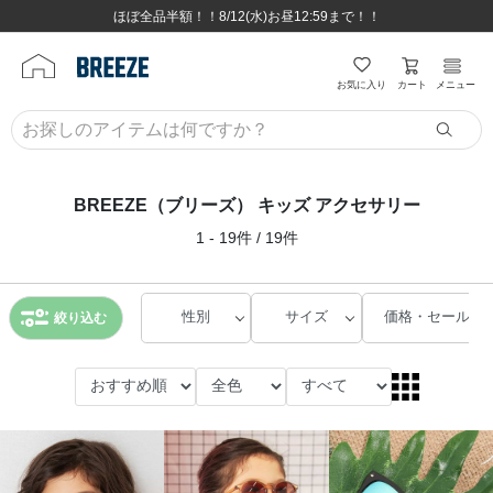
ほぼ全品半額！！8/12(水)お昼12:59まで！！
ほぼ全品半額！！8/12(水)お昼12:59まで！！
8,800円(税込)以上のお買い物で送料無料♪
8,800円(税込)以上のお買い物で送料無料♪
カート
お気に入り
メニュー
BREEZE（ブリーズ） キッズ アクセサリー
1 - 19件 / 19件
性別
サイズ
価格・セール
絞り込む