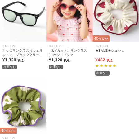
40
% OFF
BREEZE
BREEZE
BREEZE
キッズサングラス（ウェリ
【UVカット】サングラス
★SALE★シュシュ
ントン・ブラックグリー
(リボン・ピンク)
ン）
¥1,320
¥1,320
¥462
税込
税込
税込
在庫なし
在庫なし
在庫なし
40
% OFF
BREEZE