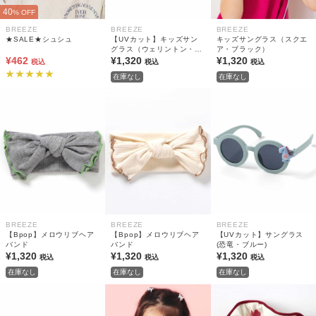
40
% OFF
BREEZE
BREEZE
BREEZE
★SALE★シュシュ
【UVカット】キッズサン
キッズサングラス（スクエ
グラス（ウェリントン・ブ
ア・ブラック）
¥462
ラックオレンジ）
¥1,320
¥1,320
税込
税込
税込
在庫なし
在庫なし
BREEZE
BREEZE
BREEZE
【Bpop】メロウリブヘア
【Bpop】メロウリブヘア
【UVカット】サングラス
バンド
バンド
(恐竜・ブルー)
¥1,320
¥1,320
¥1,320
税込
税込
税込
在庫なし
在庫なし
在庫なし