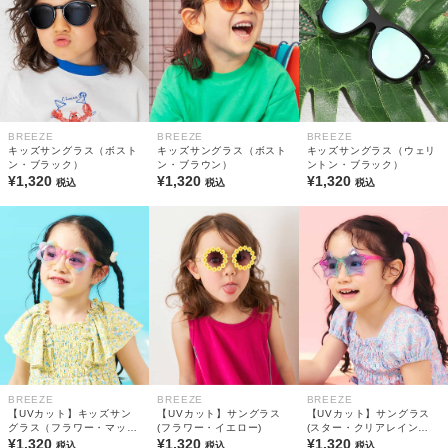
BREEZE
BREEZE
BREEZE
キッズサングラス（ボスト
キッズサングラス（ボスト
キッズサングラス（ウェリ
ン・ブラック）
ン・ブラウン）
ントン・ブラック）
¥1,320
¥1,320
¥1,320
税込
税込
税込
BREEZE
BREEZE
BREEZE
【UVカット】キッズサン
【UVカット】サングラス
【UVカット】サングラス
グラス（フラワー・マット
(フラワー・イエロー)
(スター・クリアレインボ
レインボー）
¥1,320
¥1,320
ー)
¥1,320
税込
税込
税込