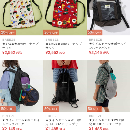
20
20
50
% OFF
% OFF
% OFF
BREEZE
BREEZE
BREEZE
★SALE★Jimny ナップ
★SALE★Jimny ナップ
★タイムセール★ボールイ
サック
サック
ンバックパック
¥2,552
¥2,552
¥2,145
税込
税込
税込
50
50
50
% OFF
% OFF
% OFF
BREEZE
BREEZE
BREEZE
★タイムセール★ボールイ
★タイムセール★WEB限
★タイムセール★WEB限
ンバックパック
定 KUDOZ.B ナップサッ
定 KUDOZ.B ナップサッ
¥2,145
ク
¥1,485
ク
¥1,485
税込
税込
税込