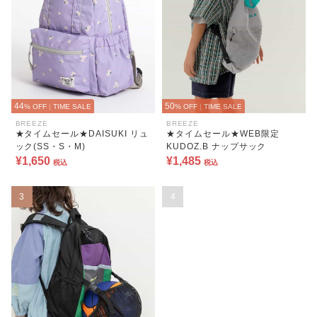
44
50
% OFF
|
TIME SALE
% OFF
|
TIME SALE
BREEZE
BREEZE
★タイムセール★DAISUKI リュ
★タイムセール★WEB限定
ック(SS・S・M)
KUDOZ.B ナップサック
¥1,650
¥1,485
税込
税込
3
4