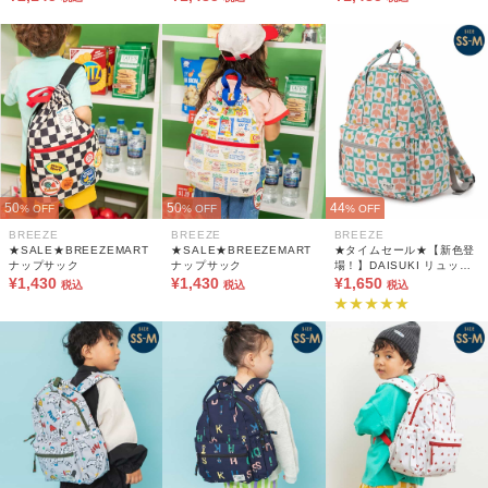
50
50
44
% OFF
% OFF
% OFF
BREEZE
BREEZE
BREEZE
★SALE★BREEZEMART
★SALE★BREEZEMART
★タイムセール★【新色登
ナップサック
ナップサック
場！】DAISUKI リュック
¥1,430
¥1,430
(SS・S・M)
¥1,650
税込
税込
税込