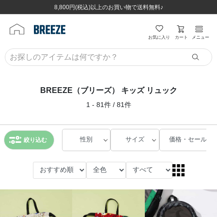
ほぼ全品半額！！8/12(水)お昼12:59まで！！
ほぼ全品半額！！8/12(水)お昼12:59まで！！
8,800円(税込)以上のお買い物で送料無料♪
8,800円(税込)以上のお買い物で送料無料♪
カート
お気に入り
メニュー
BREEZE（ブリーズ） キッズ リュック
1 - 81件 / 81件
性別
サイズ
価格・セール
絞り込む