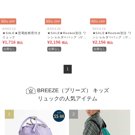
60
60
60
% OFF
% OFF
% OFF
BREEZE
BREEZE
BREEZE
★SALE★恐竜総柄窓付き
★SALE★Reebok別注 ワ
★SALE★Reebok別注 ワ
リュック
ンショルダーバッグ（ゲー
ンショルダーバッグ（ゲー
¥1,716
ムバンド付き）
¥2,156
ムバンド付き）
¥2,156
税込
税込
税込
在庫なし
在庫なし
在庫なし
1
BREEZE（ブリーズ） キッズ
リュックの人気アイテム
1
2