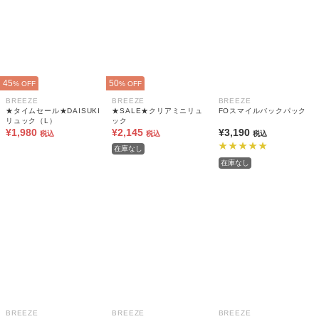
45
50
% OFF
% OFF
BREEZE
BREEZE
BREEZE
★タイムセール★DAISUKI
★SALE★クリアミニリュ
FOスマイルバックパック
リュック（L）
ック
¥1,980
¥2,145
¥3,190
税込
税込
税込
在庫なし
在庫なし
BREEZE
BREEZE
BREEZE