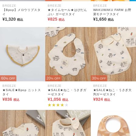
BREEZE
BREEZE
BREEZE
【Bpop】メロウリブスタ
★タイムセール★はぴだん
WAKUWAKU FARM お野
イ
ぶい ガーゼスタイ
菜モチーフスタイ
¥1,320
¥825
¥1,650
税込
税込
税込
60
20
30
% OFF
% OFF
% OFF
BREEZE
BREEZE
BREEZE
★SALE★Bpop ニットス
★SALE★ねこ・うさぎガ
★SALE★ねこ・うさぎ大
タイ
ーゼスタイ
判ガーゼスタイ
¥836
¥1,056
¥924
税込
税込
税込