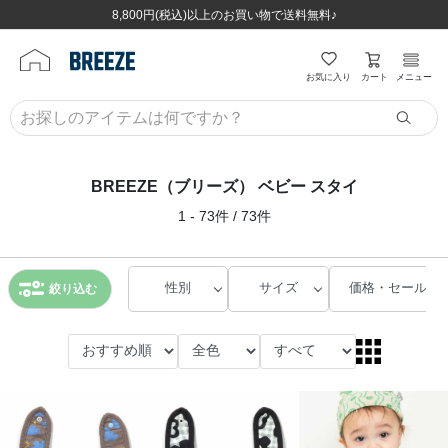
ほぼ全品半額！！8/12(水)お昼12:59まで！！
ほぼ全品半額！！8/12(水)お昼12:59まで！！
8,800円(税込)以上のお買い物で送料無料♪
8,800円(税込)以上のお買い物で送料無料♪
カート
お気に入り
メニュー
BREEZE（ブリーズ） ベビー スタイ
1 - 73件 / 73件
性別
サイズ
価格・セール
絞り込む