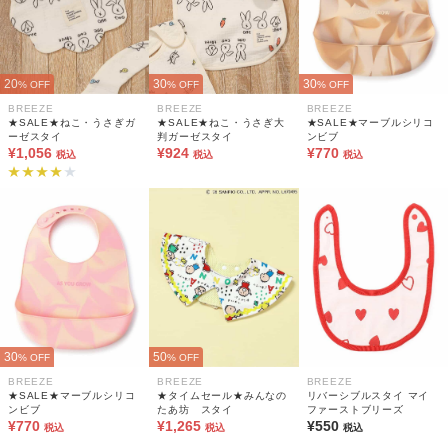
20
30
30
% OFF
% OFF
% OFF
BREEZE
BREEZE
BREEZE
★SALE★ねこ・うさぎガ
★SALE★ねこ・うさぎ大
★SALE★マーブルシリコ
ーゼスタイ
判ガーゼスタイ
ンビブ
¥1,056
¥924
¥770
税込
税込
税込
30
50
% OFF
% OFF
BREEZE
BREEZE
BREEZE
★SALE★マーブルシリコ
★タイムセール★みんなの
リバーシブルスタイ マイ
ンビブ
たあ坊 スタイ
ファーストブリーズ
¥770
¥1,265
¥550
税込
税込
税込