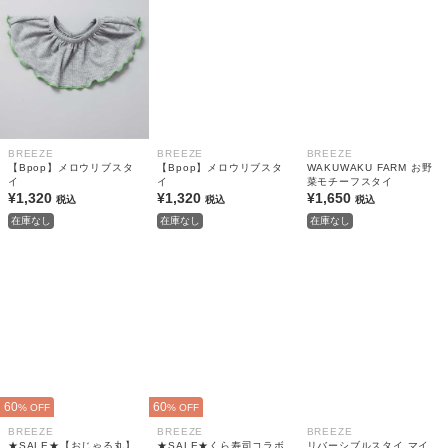
BREEZE
BREEZE
BREEZE
【Bpop】メロウリブスタ
【Bpop】メロウリブスタ
WAKUWAKU FARM お野
イ
イ
菜モチーフスタイ
¥1,320
¥1,320
¥1,650
税込
税込
税込
在庫なし
在庫なし
在庫なし
60
60
% OFF
% OFF
BREEZE
BREEZE
BREEZE
★SALE★【おじゃる丸】
★SALE★くら寿司コラボ
リバーシブルスタイ マイ