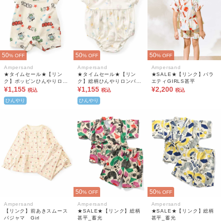
50
50
50
% OFF
% OFF
% OFF
Ampersand
Ampersand
Ampersand
★タイムセール★【リン
★タイムセール★【リン
★SALE★【リンク】バラ
ク】ポッピンひんやりロン
ク】総柄ひんやりロンパス
エティGIRLS甚平
パス 吸水速乾 接触冷感
¥1,155
A 吸水速乾 接触冷感
¥1,155
¥2,200
税込
税込
税込
ひんやり
ひんやり
50
50
% OFF
% OFF
Ampersand
Ampersand
Ampersand
【リンク】前あきスムース
★SALE★【リンク】総柄
★SALE★【リンク】総柄
パジャマ Girl
甚平_蓄光
甚平_蓄光