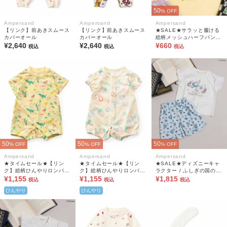
50
% OFF
Ampersand
Ampersand
Ampersand
【リンク】前あきスムース
【リンク】前あきスムース
★SALE★サラッと履ける
カバーオール
カバーオール
総柄メッシュハーフパンツ
¥2,640
¥2,640
¥660
_水陸両用_速乾 5分丈
税込
税込
税込
50
50
50
% OFF
% OFF
% OFF
Ampersand
Ampersand
Ampersand
★タイムセール★【リン
★タイムセール★【リン
★SALE★ディズニーキャ
ク】総柄ひんやりロンパス
ク】総柄ひんやりロンパス
ラクター / ふしぎの国のア
B 吸水速乾 接触冷感
¥1,155
B 吸水速乾 接触冷感
¥1,155
リス / パジャマ
¥1,815
税込
税込
税込
ひんやり
ひんやり