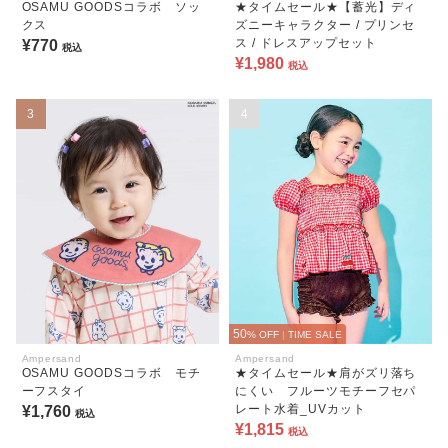
OSAMU GOODSコラボ ソッ
★タイムセール★【蓄光】ディ
クス
ズニーキャラクター / プリンセ
ス / ドレスアップセット
¥770
税込
¥1,980
税込
3
4
50
% OFF
|
TIME SALE
Ampersand
Ampersand
OSAMU GOODSコラボ モチ
★タイムセール★肩がズリ落ち
ーフスタイ
にくい フルーツモチーフセパ
レート水着_UVカット
¥1,760
税込
¥1,815
税込