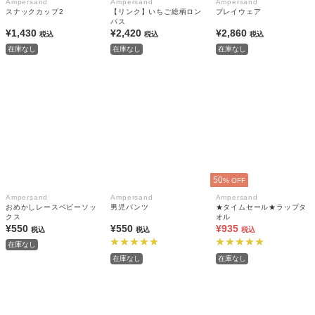
Ampersand
Ampersand
Ampersand
スナックカップ2
【リンク】いちご総柄ロン
プレイウェア
パス
¥1,430
¥2,420
¥2,860
税込
税込
税込
在庫なし
在庫なし
在庫なし
50
% OFF
Ampersand
Ampersand
Ampersand
おめかしレースベビーソッ
男児パンツ
★タイムセール★ラップタ
クス
オル
¥550
¥550
¥935
税込
税込
税込
在庫なし
在庫なし
在庫なし