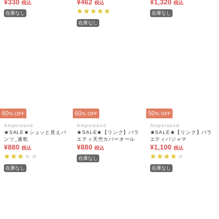
リスソックス
¥330
¥462
ン_マシンウォッシャブル
¥1,320
税込
税込
税込
在庫なし
在庫なし
在庫なし
60
60
50
% OFF
% OFF
% OFF
Ampersand
Ampersand
Ampersand
★SALE★シュッと見えパ
★SALE★【リンク】バラ
★SALE★【リンク】バラ
ンツ_速乾
エティ天竺カバーオール
エティパジャマ
¥880
¥880
¥1,100
税込
税込
税込
在庫なし
在庫なし
在庫なし