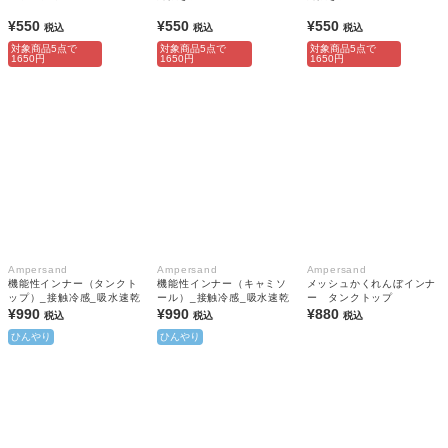
¥550
¥550
¥550
税込
税込
税込
対象商品5点で
対象商品5点で
対象商品5点で
1650円
1650円
1650円
Ampersand
Ampersand
Ampersand
機能性インナー（タンクト
機能性インナー（キャミソ
メッシュかくれんぼインナ
ップ）_接触冷感_吸水速乾
ール）_接触冷感_吸水速乾
ー タンクトップ
¥990
¥990
¥880
税込
税込
税込
ひんやり
ひんやり