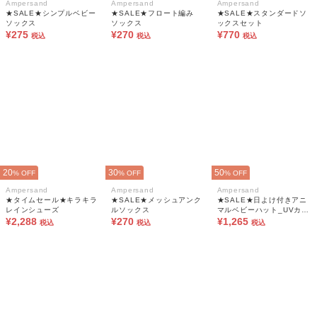
Ampersand
Ampersand
Ampersand
★SALE★シンプルベビー
★SALE★フロート編み
★SALE★スタンダードソ
ソックス
ソックス
ックスセット
¥275
¥270
¥770
税込
税込
税込
20
30
50
% OFF
% OFF
% OFF
Ampersand
Ampersand
Ampersand
★タイムセール★キラキラ
★SALE★メッシュアンク
★SALE★日よけ付きアニ
レインシューズ
ルソックス
マルベビーハット_UVカッ
¥2,288
¥270
ト
¥1,265
税込
税込
税込