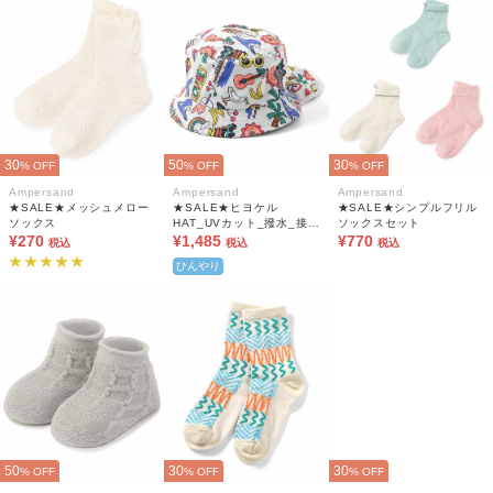
30
50
30
% OFF
% OFF
% OFF
Ampersand
Ampersand
Ampersand
★SALE★メッシュメロー
★SALE★ヒヨケル
★SALE★シンプルフリル
ソックス
HAT_UVカット_撥水_接触
ソックスセット
¥270
冷感_保冷剤ポケット付き_
¥1,485
¥770
税込
税込
税込
遮光
ひんやり
50
30
30
% OFF
% OFF
% OFF