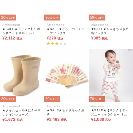
20
30
50
% OFF
% OFF
% OFF
Ampersand
Ampersand
Ampersand
★SALE★【リンク】リボ
★SALE★どうぶつ チュ
★SALE★ちゃきちゃき足
ン柄ニットキルトカバーオ
ーブソックス
袋ソックス
ール
¥2,112
¥270
¥385
税込
税込
税込
20
30
70
% OFF
% OFF
% OFF
Ampersand
Ampersand
Ampersand
★タイムセール★はきやす
★SALE★ちゃきちゃき扇
★SALE★【リンク】ディ
いレインシューズ
子
ズニーキャラクター ミニ
¥1,672
¥1,463
ーマウス/カバーオール
¥1,089
税込
税込
税込