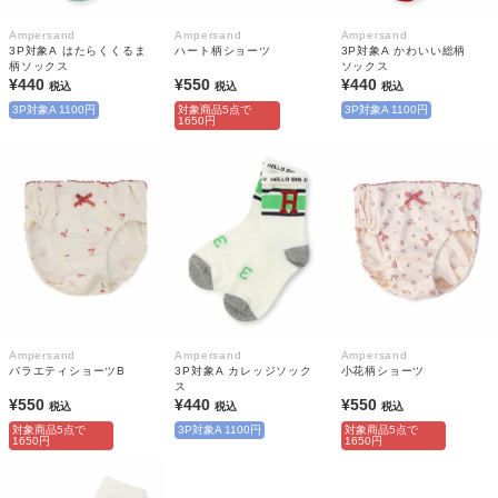
Ampersand
Ampersand
Ampersand
3P対象A はたらくくるま
ハート柄ショーツ
3P対象A かわいい総柄
柄ソックス
ソックス
¥440
¥550
¥440
税込
税込
税込
3P対象A 1100円
対象商品5点で
3P対象A 1100円
1650円
Ampersand
Ampersand
Ampersand
バラエティショーツB
3P対象A カレッジソック
小花柄ショーツ
ス
¥550
¥440
¥550
税込
税込
税込
対象商品5点で
3P対象A 1100円
対象商品5点で
1650円
1650円