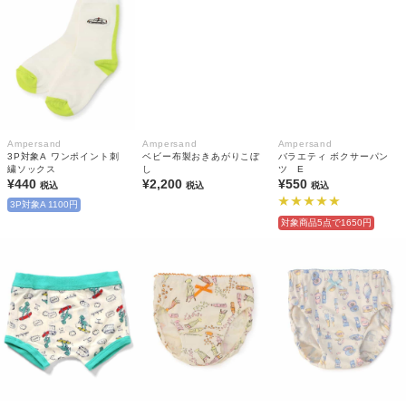
Ampersand
Ampersand
Ampersand
3P対象A ワンポイント刺
ベビー布製おきあがりこぼ
バラエティ ボクサーパン
繍ソックス
し
ツ E
¥440
¥2,200
¥550
税込
税込
税込
3P対象A 1100円
対象商品5点で1650円