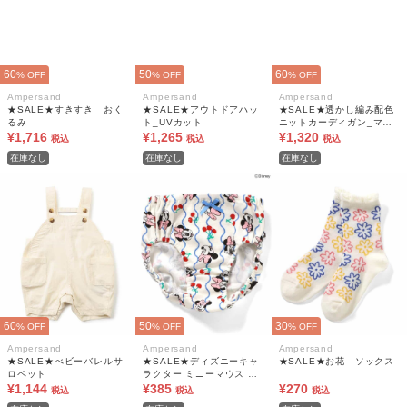
60
50
60
% OFF
% OFF
% OFF
Ampersand
Ampersand
Ampersand
★SALE★すきすき おく
★SALE★アウトドアハッ
★SALE★透かし編み配色
るみ
ト_UVカット
ニットカーディガン_マシ
¥1,716
¥1,265
ンウォッシャブル
¥1,320
税込
税込
税込
在庫なし
在庫なし
在庫なし
60
50
30
% OFF
% OFF
% OFF
Ampersand
Ampersand
Ampersand
★SALE★べビーバレルサ
★SALE★ディズニーキャ
★SALE★お花 ソックス
ロペット
ラクター ミニーマウス シ
¥1,144
ョーツ
¥385
¥270
税込
税込
税込