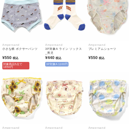
Ampersand
Ampersand
Ampersand
小さな柄 ボクサーパンツ
3P対象A ライン ソックス
プレミアムショーツ
_男児
¥550
¥440
¥550
税込
税込
税込
対象商品5点で
3P対象A 1100円
1650円
Ampersand
Ampersand
Ampersand