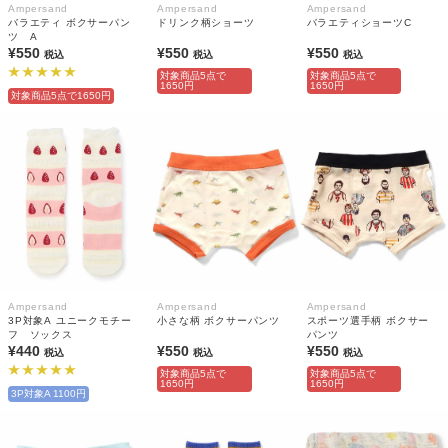
Ampersand
Ampersand
Ampersand
バラエティ ボクサーパン
ドリンク柄ショーツ
バラエティショーツC
ツ A
¥550
¥550
¥550
税込
税込
税込
対象商品5点で
対象商品5点で
1650円
1650円
対象商品5点で1650円
Ampersand
Ampersand
Ampersand
3P対象A ユニークモチー
小さな柄 ボクサーパンツ
スポーツ選手柄 ボクサー
フ ソックス
パンツ
¥440
¥550
¥550
税込
税込
税込
対象商品5点で
対象商品5点で
1650円
1650円
3P対象A 1100円