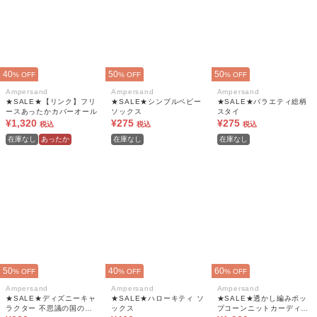
40
50
50
% OFF
% OFF
% OFF
Ampersand
Ampersand
Ampersand
★SALE★【リンク】フリ
★SALE★シンプルベビー
★SALE★バラエティ総柄
ースあったかカバーオール
ソックス
スタイ
¥1,320
¥275
¥275
税込
税込
税込
在庫なし
あったか
在庫なし
在庫なし
50
40
60
% OFF
% OFF
% OFF
Ampersand
Ampersand
Ampersand
★SALE★ディズニーキャ
★SALE★ハローキティ ソ
★SALE★透かし編みポッ
ラクター 不思議の国のア
ックス
プコーンニットカーディガ