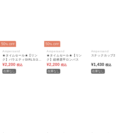
50
50
% OFF
% OFF
Ampersand
Ampersand
Ampersand
★タイムセール★【リン
★タイムセール★【リン
スナックカップ2
ク】バラエティGIRLSロン
ク】総柄甚平ロンパス
パース
¥2,200
¥2,200
¥1,430
税込
税込
税込
在庫なし
在庫なし
在庫なし