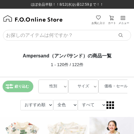
ほぼ全品半額！！8/12(水)お昼12:59まで！！
ほぼ全品半額！！8/12(水)お昼12:59まで！！
8,800円(税込)以上のお買い物で送料無料♪
8,800円(税込)以上のお買い物で送料無料♪
カート
お気に入り
メニュー
Ampersand（アンパサンド）の商品一覧
1 - 120件 / 122件
性別
サイズ
価格・セール
絞り込む