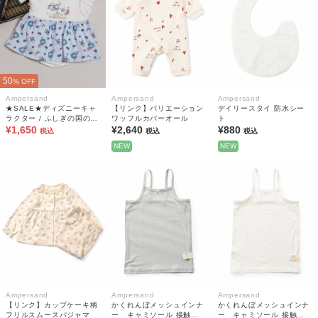
50
% OFF
Ampersand
Ampersand
Ampersand
★SALE★ディズニーキャ
【リンク】バリエーション
デイリースタイ 防水シー
ラクター / ふしぎの国のア
ワッフルカバーオール
ト
リス / ロンパース
¥1,650
¥2,640
¥880
税込
税込
税込
NEW
NEW
Ampersand
Ampersand
Ampersand
【リンク】カップケーキ柄
かくれんぼメッシュインナ
かくれんぼメッシュインナ
フリルスムースパジャマ
ー キャミソール 接触冷
ー キャミソール 接触冷