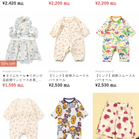
¥2,420
¥2,200
¥2,200
税込
税込
税込
50
% OFF
Ampersand
Ampersand
Ampersand
★タイムセール★リボン小
【リンク】総柄スムースカ
【リンク】総柄スムースカ
花総柄ワンピース水着_UV
バーオール
バーオール
カット
¥1,595
¥2,530
¥2,530
税込
税込
税込