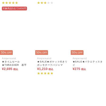
対象商品5点で1650円
50
50
50
% OFF
% OFF
% OFF
Ampersand
Ampersand
Ampersand
★タイムセール
★SALE★ポケット付きリ
★SALE★バラエティスタ
★THRASHER 甚平
ボンモチーフパジャマ
イ
¥2,695
¥1,210
¥275
税込
税込
税込