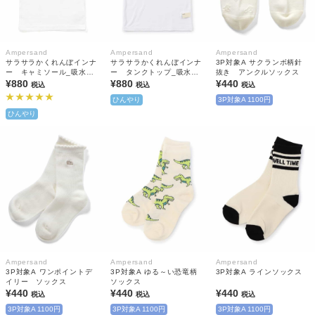
Ampersand
Ampersand
Ampersand
サラサラかくれんぼインナ
サラサラかくれんぼインナ
3P対象A サクランボ柄針
ー キャミソール_吸水速
ー タンクトップ_吸水速
抜き アンクルソックス
乾_接触冷感
¥880
乾_接触冷感
¥880
¥440
税込
税込
税込
ひんやり
3P対象A 1100円
ひんやり
Ampersand
Ampersand
Ampersand
3P対象A ワンポイントデ
3P対象A ゆる～い恐竜柄
3P対象A ラインソックス
イリー ソックス
ソックス
¥440
¥440
¥440
税込
税込
税込
3P対象A 1100円
3P対象A 1100円
3P対象A 1100円