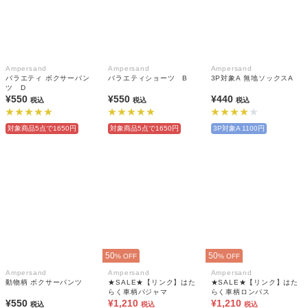
Ampersand
Ampersand
Ampersand
バラエティ ボクサーパン
バラエティショーツ B
3P対象A 無地ソックスA
ツ D
¥550
¥550
¥440
税込
税込
税込
対象商品5点で1650円
対象商品5点で1650円
3P対象A 1100円
50
50
% OFF
% OFF
Ampersand
Ampersand
Ampersand
動物柄 ボクサーパンツ
★SALE★【リンク】はた
★SALE★【リンク】はた
らく車柄パジャマ
らく車柄ロンパス
¥550
¥1,210
¥1,210
税込
税込
税込