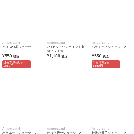
Ampersand
Ampersand
Ampersand
どうぶつ柄ショーツ
3つセットワンポイント刺
バラエティショーツ A
繍ソックス
¥550
¥1,100
¥550
税込
税込
税込
対象商品5点で
対象商品5点で
1650円
1650円
Ampersand
Ampersand
Ampersand
バラエティショーツ C
針抜き天竺ショーツ A
針抜き天竺ショーツ A