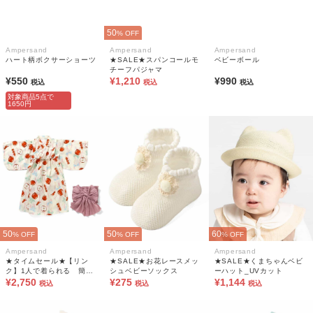
50
% OFF
Ampersand
Ampersand
Ampersand
ハート柄ボクサーショーツ
★SALE★スパンコールモ
ベビーボール
チーフパジャマ
¥550
¥1,210
¥990
税込
税込
税込
対象商品5点で
1650円
50
50
60
% OFF
% OFF
% OFF
Ampersand
Ampersand
Ampersand
★タイムセール★【リン
★SALE★お花レースメッ
★SALE★くまちゃんベビ
ク】1人で着られる 簡単
シュベビーソックス
ーハット_UVカット
かぶり浴衣
¥2,750
¥275
¥1,144
税込
税込
税込