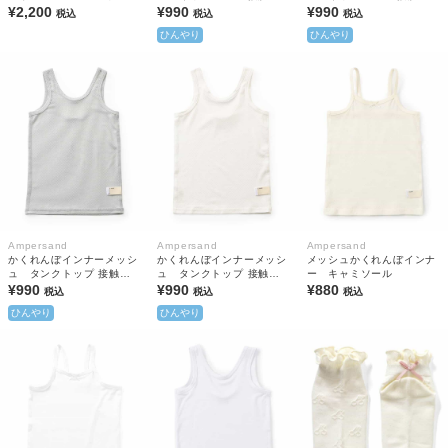
¥2,200
感 抗菌防臭
¥990
感 抗菌防臭
¥990
税込
税込
税込
ひんやり
ひんやり
Ampersand
Ampersand
Ampersand
かくれんぼインナーメッシ
かくれんぼインナーメッシ
メッシュかくれんぼインナ
ュ タンクトップ 接触冷
ュ タンクトップ 接触冷
ー キャミソール
感 抗菌防臭
¥990
感 抗菌防臭
¥990
¥880
税込
税込
税込
ひんやり
ひんやり