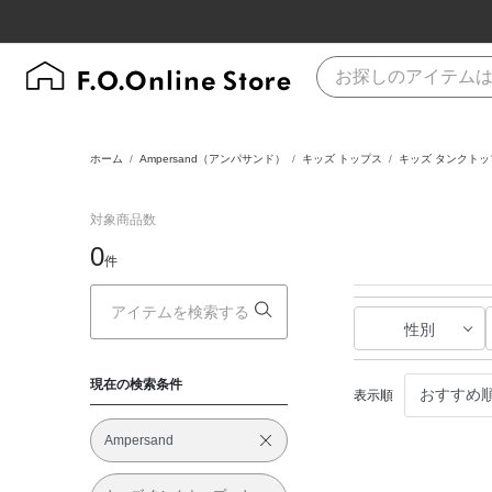
ホーム
Ampersand（アンパサンド）
キッズ トップス
キッズ タンクト
対象商品数
0
件
性別
現在の検索条件
表示順
Ampersand