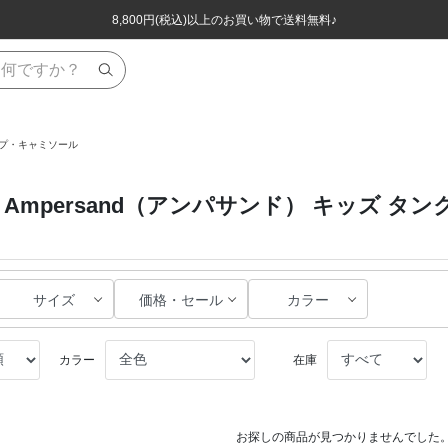
ほぼ全品半額！！8/12(水)お昼12:59まで！！
ほぼ全品半額！！8/12(水)お昼12:59まで！！
8,800円(税込)以上のお買い物で送料無料♪
8,800円(税込)以上のお買い物で送料無料♪
ップ・キャミソール
Ampersand（アンパサンド） キッズ 
サイズ
価格・セール
カラー
カラー
在庫
お探しの商品が見つかりませんでした