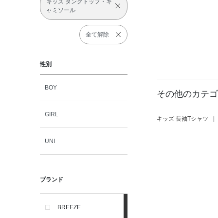
キッズ タンクトップ・キ
ャミソール
全て解除
性別
BOY
その他のカテゴ
GIRL
キッズ 長袖Tシャツ
|
UNI
ブランド
BREEZE