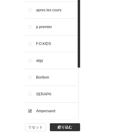
apres les cours
p.premier
F.O.KIDS
algy
Boribon
SERAPH
Ampersand
リセット
絞り込む
BIT'Z