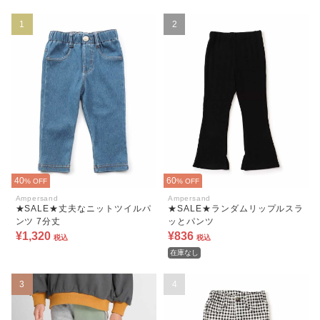
1
2
40
60
% OFF
% OFF
Ampersand
Ampersand
★SALE★丈夫なニットツイルパ
★SALE★ランダムリップルスラ
ンツ 7分丈
ッとパンツ
¥1,320
¥836
税込
税込
在庫なし
3
4