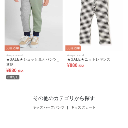
60
60
% OFF
% OFF
Ampersand
Ampersand
★SALE★シュッと見えパンツ_
★SALE★ニットレギンス
速乾
¥880
税込
¥880
税込
在庫なし
その他のカテゴリから探す
キッズ ハーフパンツ
|
キッズ スカート