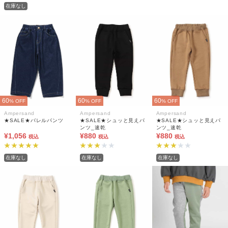
在庫なし
60
60
60
% OFF
% OFF
% OFF
Ampersand
Ampersand
Ampersand
★SALE★バレルパンツ
★SALE★シュッと見えパ
★SALE★シュッと見えパ
ンツ_速乾
ンツ_速乾
¥1,056
¥880
¥880
税込
税込
税込
在庫なし
在庫なし
在庫なし