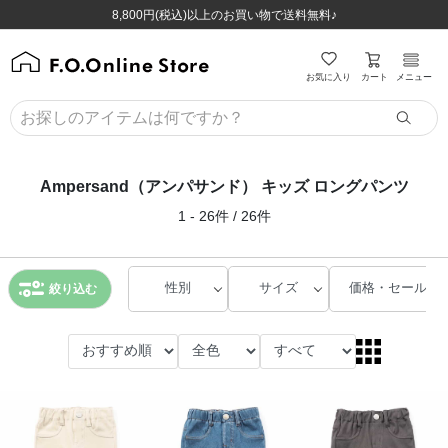
ほぼ全品半額！！8/12(水)お昼12:59まで！！
ほぼ全品半額！！8/12(水)お昼12:59まで！！
8,800円(税込)以上のお買い物で送料無料♪
8,800円(税込)以上のお買い物で送料無料♪
カート
お気に入り
メニュー
Ampersand（アンパサンド） キッズ ロングパンツ
1 - 26件 / 26件
性別
サイズ
価格・セール
絞り込む