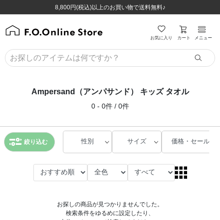
ほぼ全品半額！！8/12(水)お昼12:59まで！！
ほぼ全品半額！！8/12(水)お昼12:59まで！！
8,800円(税込)以上のお買い物で送料無料♪
8,800円(税込)以上のお買い物で送料無料♪
カート
お気に入り
メニュー
Ampersand（アンパサンド） キッズ タオル
0 - 0件 / 0件
性別
サイズ
価格・セール
絞り込む
お探しの商品が見つかりませんでした。
検索条件をゆるめに設定したり、