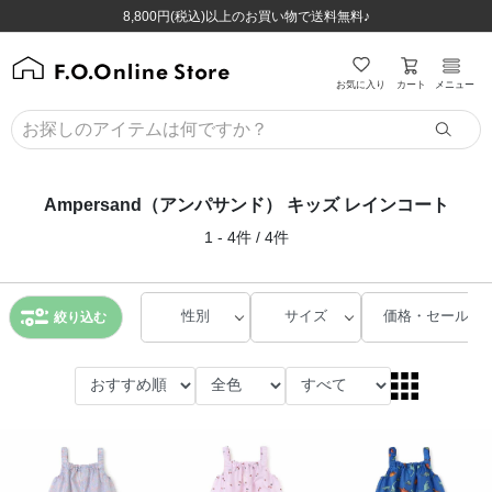
ほぼ全品半額！！8/12(水)お昼12:59まで！！
ほぼ全品半額！！8/12(水)お昼12:59まで！！
8,800円(税込)以上のお買い物で送料無料♪
8,800円(税込)以上のお買い物で送料無料♪
カート
お気に入り
メニュー
Ampersand（アンパサンド） キッズ レインコート
1 - 4件 / 4件
性別
サイズ
価格・セール
絞り込む