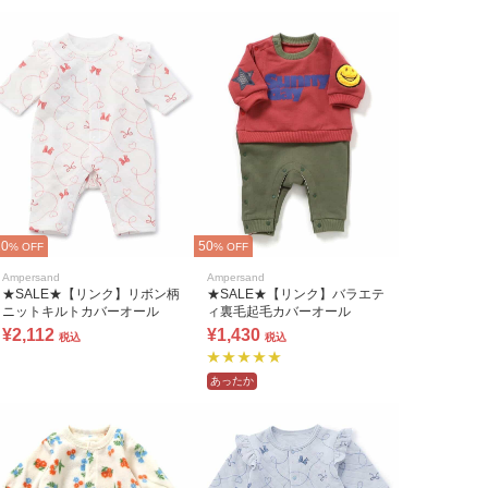
20
50
% OFF
% OFF
Ampersand
Ampersand
★SALE★【リンク】リボン柄
★SALE★【リンク】バラエテ
ニットキルトカバーオール
ィ裏毛起毛カバーオール
¥2,112
¥1,430
税込
税込
あったか