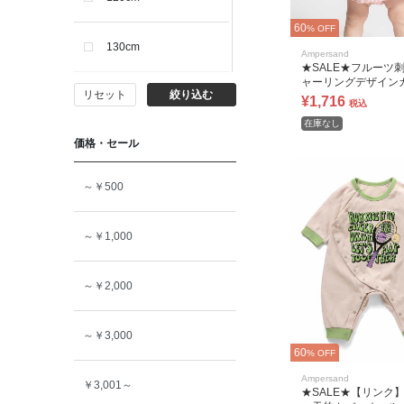
60
% OFF
130cm
Ampersand
★SALE★フルーツ
ャーリングデザイン
リセット
絞り込む
140cm
ール
¥1,716
税込
在庫なし
価格・セール
150cm
～￥500
160cm
～￥1,000
～￥2,000
～￥3,000
60
% OFF
Ampersand
￥3,001～
★SALE★【リンク