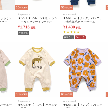
60
50
% OFF
% OFF
Ampersand
Ampersand
刺しゅうシ
★SALE★フルーツ刺しゅうシ
★SALE★【リンク】バラエテ
カバーオ
ャーリングデザインカバーオ
ィ裏毛起毛カバーオール
ール
¥1,716
¥1,430
税込
税込
在庫なし
在庫なし
あったか
60
60
% OFF
% OFF
Ampersand
Ampersand
】バラエテ
★SALE★【リンク】バラエテ
★SALE★【リンク】バラエテ