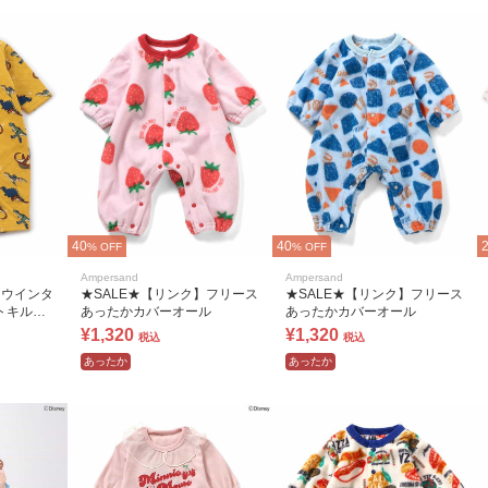
40
40
% OFF
% OFF
Ampersand
Ampersand
】ウインタ
★SALE★【リンク】フリース
★SALE★【リンク】フリース
トキルト
あったかカバーオール
あったかカバーオール
¥1,320
¥1,320
税込
税込
あったか
あったか