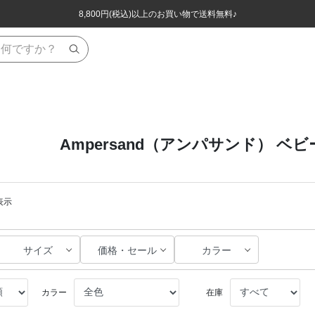
ほぼ全品半額！！8/12(水)お昼12:59まで！！
ほぼ全品半額！！8/12(水)お昼12:59まで！！
8,800円(税込)以上のお買い物で送料無料♪
8,800円(税込)以上のお買い物で送料無料♪
Ampersand（アンパサンド） ベ
表示
サイズ
価格・セール
カラー
カラー
在庫