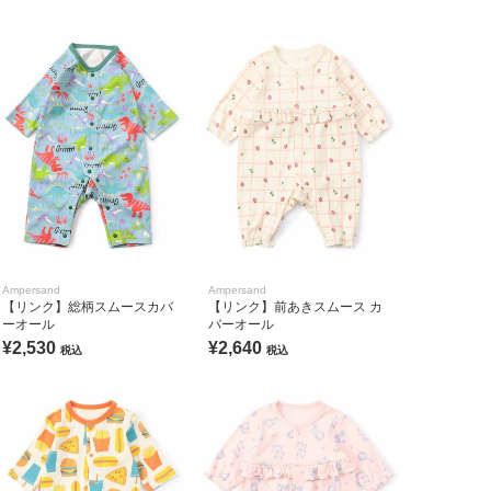
Ampersand
Ampersand
【リンク】総柄スムースカバ
【リンク】前あきスムース カ
ーオール
バーオール
¥2,530
¥2,640
税込
税込