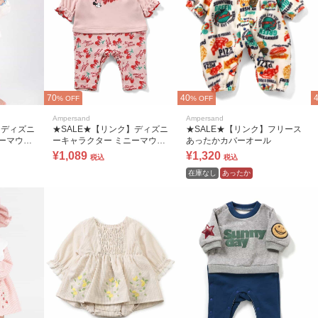
70
40
% OFF
% OFF
Ampersand
Ampersand
】ディズニ
★SALE★【リンク】ディズニ
★SALE★【リンク】フリース
ーマウス/
ーキャラクター ミニーマウス/
あったかカバーオール
カバーオール
¥1,089
¥1,320
税込
税込
在庫なし
あったか