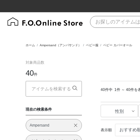
ホーム
Ampersand（アンパサンド）
ベビー服
ベビー カバーオール
対象商品数
40
件
40件中
1件 ～ 40件を
現在の検索条件
性別
Ampersand
表示順