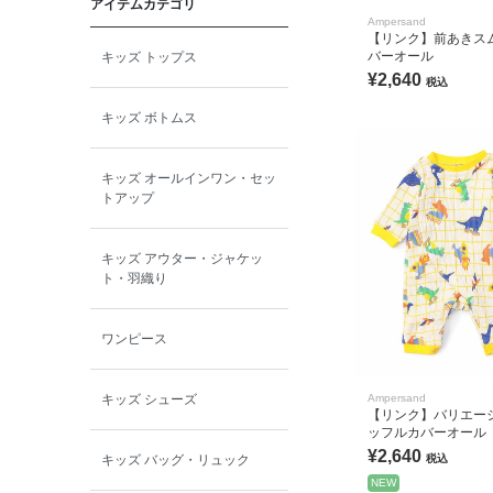
アイテムカテゴリ
toitoitoi
Ampersand
【リンク】前あきスム
バーオール
キッズ トップス
BOBOCHOSES
¥2,640
税込
キッズ ボトムス
allolun.
キッズ オールインワン・セッ
ICE RING
トアップ
キッズ アウター・ジャケッ
ト・羽織り
ワンピース
Ampersand
キッズ シューズ
【リンク】バリエー
ッフルカバーオール
¥2,640
税込
キッズ バッグ・リュック
NEW