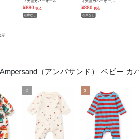
ィ天竺カバーオール
ィ天竺カバーオール
¥880
¥880
税込
税込
在庫なし
在庫なし
表示
Ampersand（アンパサンド） ベビー
2
3