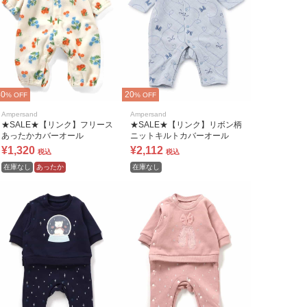
40
20
% OFF
% OFF
Ampersand
Ampersand
★SALE★【リンク】フリース
★SALE★【リンク】リボン柄
あったかカバーオール
ニットキルトカバーオール
¥1,320
¥2,112
税込
税込
在庫なし
あったか
在庫なし