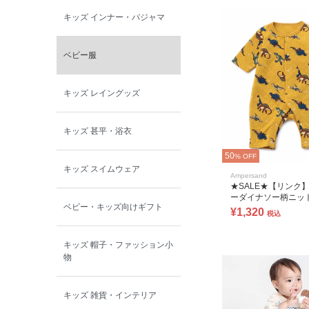
キッズ インナー・パジャマ
ベビー服
キッズ レイングッズ
キッズ 甚平・浴衣
50
% OFF
キッズ スイムウェア
Ampersand
★SALE★【リンク
ーダイナソー柄ニッ
ベビー・キッズ向けギフト
カバーオール
¥1,320
税込
キッズ 帽子・ファッション小
物
キッズ 雑貨・インテリア