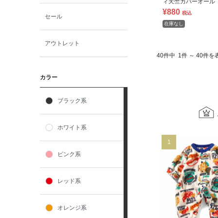
ィ天竺カバーオール
¥880
税込
セール
在庫なし
アウトレット
40件中
1件 ～ 40件を
カラー
ブラック系
ホワイト系
1
ピンク系
レッド系
オレンジ系