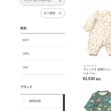
ベビー カバーオール
全て解除
性別
BOY
GIRL
Ampersand
UNI
【リンク】総柄スム
ーオール
¥2,530
税込
ブランド
BREEZE