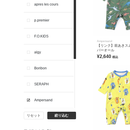
apres les cours
p.premier
F.O.KIDS
Ampersand
【リンク】前あきスム
バーオール
algy
¥2,640
税込
Boribon
SERAPH
Ampersand
リセット
絞り込む
BIT'Z