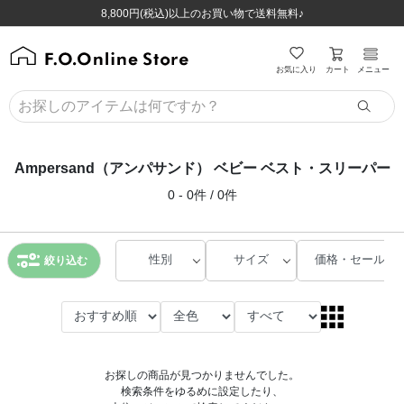
ほぼ全品半額！！8/12(水)お昼12:59まで！！
ほぼ全品半額！！8/12(水)お昼12:59まで！！
8,800円(税込)以上のお買い物で送料無料♪
8,800円(税込)以上のお買い物で送料無料♪
カート
お気に入り
メニュー
Ampersand（アンパサンド） ベビー ベスト・スリーパー
0 - 0件 / 0件
性別
サイズ
価格・セール
絞り込む
お探しの商品が見つかりませんでした。
検索条件をゆるめに設定したり、