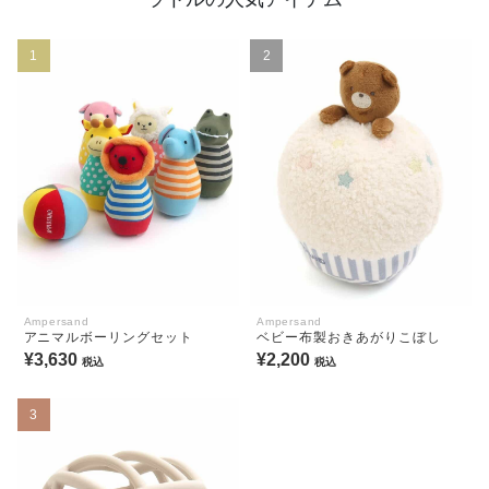
1
2
Ampersand
Ampersand
アニマルボーリングセット
ベビー布製おきあがりこぼし
¥3,630
¥2,200
税込
税込
3