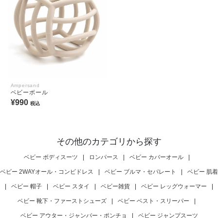
Ampersand
ベビーボール
¥990
税込
その他のカテゴリから探す
ベビー ボディスーツ
|
ロンパース
|
ベビー カバーオール
|
ベビー 2WAYオール・コンビドレス
|
ベビー ブルマ・セパレート
|
ベビー 肌着
|
ベビー 帽子
|
ベビー スタイ
|
ベビー雑貨
|
ベビー レッグウォーマー
|
ベビー 靴下・ファーストシューズ
|
ベビー ベスト・スリーパー
|
ベビー アウター・ジャンバー・ポンチョ
|
ベビー ジャンプスーツ