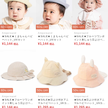
60
60
60
% OFF
% OFF
% OFF
Ampersand
Ampersand
Ampersand
★SALE★くまちゃんベビ
★SALE★くまちゃんベビ
★SALE★フルーツワンポ
ーハット_UVカット
ーハット_UVカット
イント刺しゅう日よけベビ
¥1,144
¥1,144
ーハット
¥1,144
税込
税込
税込
60
50
50
% OFF
% OFF
% OFF
Ampersand
Ampersand
Ampersand
★SALE★フルーツワンポ
★SALE★日よけ付きアニ
★SALE★日よけ付きアニ
イント刺しゅう日よけベビ
マルベビーハット_UVカッ
マルベビーハット_UVカッ
ーハット
¥1,144
ト
¥1,265
ト
¥1,265
税込
税込
税込