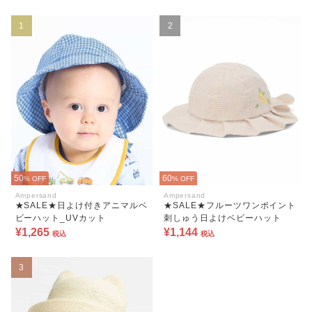
1
2
50
60
% OFF
% OFF
Ampersand
Ampersand
★SALE★日よけ付きアニマルベ
★SALE★フルーツワンポイント
ビーハット_UVカット
刺しゅう日よけベビーハット
¥1,265
¥1,144
税込
税込
3