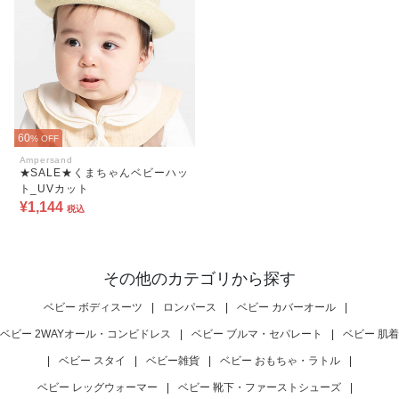
60
% OFF
Ampersand
★SALE★くまちゃんベビーハッ
ト_UVカット
¥1,144
税込
その他のカテゴリから探す
ベビー ボディスーツ
|
ロンパース
|
ベビー カバーオール
|
ベビー 2WAYオール・コンビドレス
|
ベビー ブルマ・セパレート
|
ベビー 肌着
|
ベビー スタイ
|
ベビー雑貨
|
ベビー おもちゃ・ラトル
|
ベビー レッグウォーマー
|
ベビー 靴下・ファーストシューズ
|