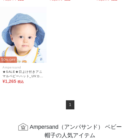
50
% OFF
Ampersand
★SALE★日よけ付きアニ
マルベビーハット_UVカッ
ト
¥1,265
税込
1
Ampersand（アンパサンド） ベビー
帽子の人気アイテム