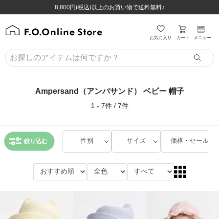
ほぼ全品半額！！8/12(水)お昼12:59まで！！
ほぼ全品半額！！8/12(水)お昼12:59まで！！
8,800円(税込)以上のお買い物で送料無料♪
8,800円(税込)以上のお買い物で送料無料♪
カート
お気に入り
メニュー
Ampersand（アンパサンド） ベビー 帽子
1 - 7件 / 7件
性別
サイズ
価格・セール
絞り込む