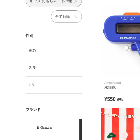
キッズ おもちゃ・その他
全て解除
性別
BOY
GIRL
Ampersand
UNI
水鉄砲
¥550
税込
ブランド
BREEZE