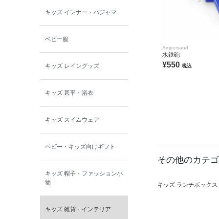
キッズ インナー・パジャマ
ベビー服
Ampersand
水鉄砲
¥550
キッズ レイングッズ
税込
キッズ 甚平・浴衣
キッズ スイムウェア
ベビー・キッズ向けギフト
その他のカテゴ
キッズ 帽子・ファッション小
物
キッズ ランチボックス
キッズ 雑貨・インテリア