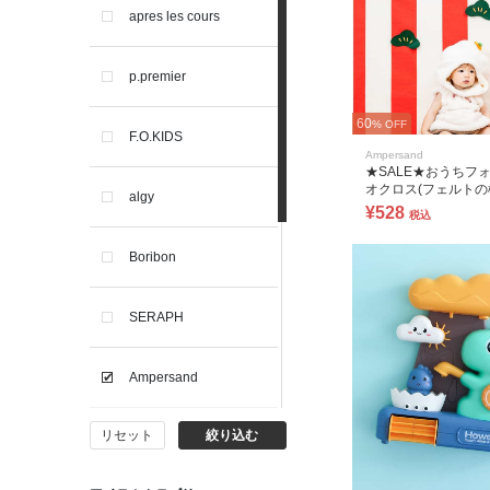
apres les cours
p.premier
60
% OFF
F.O.KIDS
Ampersand
★SALE★おうちフ
オクロス(フェルト
algy
き)
¥528
税込
Boribon
SERAPH
Ampersand
リセット
絞り込む
BIT'Z