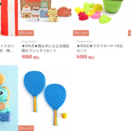
60
50
% OFF
% OFF
Ampersand
Ampersand
ォトスタジ
★SALE★積み木にもなる縁起
★SALE★ウキウキバケツ6点
の松・梅つ
物オブジェ６つセット
セット
¥880
¥495
税込
税込
60
% OFF