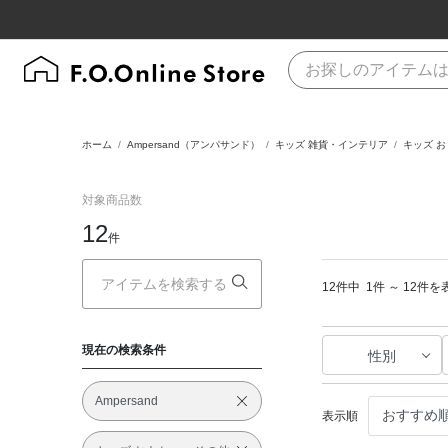
ホーム
Ampersand（アンパサンド）
キッズ 雑貨・インテリア
キッズ 
対象商品数
12
件
12件中
1件 ～ 12件を
現在の検索条件
性別
Ampersand
表示順