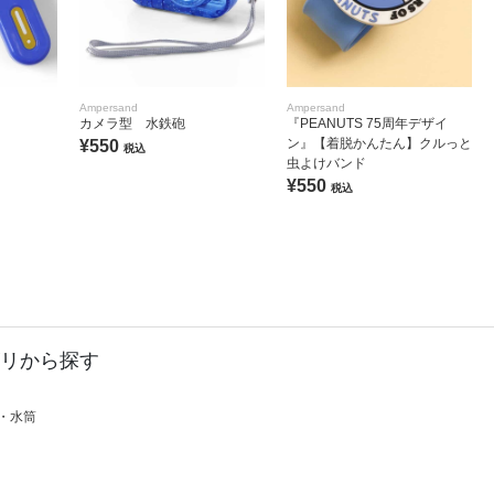
Ampersand
Ampersand
カメラ型 水鉄砲
『PEANUTS 75周年デザイ
ン』【着脱かんたん】クルっと
¥550
税込
虫よけバンド
¥550
税込
リから探す
・水筒