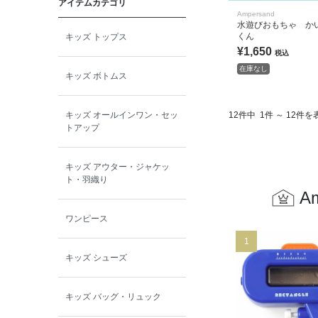
アイテムカテゴリ
toitoitoi
Ampersand
水遊びおもちゃ か
くん
キッズ トップス
BOBOCHOSES
¥1,650
税込
在庫なし
キッズ ボトムス
allolun.
12件中
1件 ～ 12件を
キッズ オールインワン・セッ
ICE RING
トアップ
キッズ アウター・ジャケッ
ト・羽織り
A
ワンピース
1
キッズ シューズ
キッズ バッグ・リュック