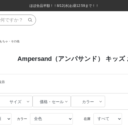
ほぼ全品半額！！8/12(水)お昼12:59まで！！
ほぼ全品半額！！8/12(水)お昼12:59まで！！
8,800円(税込)以上のお買い物で送料無料♪
8,800円(税込)以上のお買い物で送料無料♪
おもちゃ・その他
Ampersand（アンパサンド） キッ
表示
サイズ
価格・セール
カラー
カラー
在庫