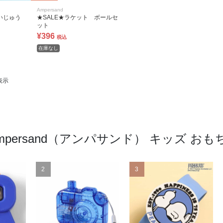
Ampersand
いじゅう
★SALE★ラケット ボールセ
ット
¥396
税込
在庫なし
表示
mpersand（アンパサンド） キッズ 
2
3