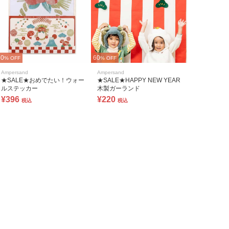
60
60
% OFF
% OFF
Ampersand
Ampersand
★SALE★おめでたい！ウォー
★SALE★HAPPY NEW YEAR
ルステッカー
木製ガーランド
¥396
¥220
税込
税込