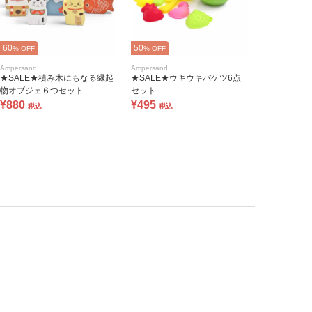
60
50
% OFF
% OFF
Ampersand
Ampersand
★SALE★積み木にもなる縁起
★SALE★ウキウキバケツ6点
物オブジェ６つセット
セット
¥880
¥495
税込
税込