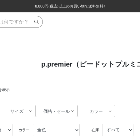
ほぼ全品半額！！8/12(水)お昼12:59まで！！
ほぼ全品半額！！8/12(水)お昼12:59まで！！
8,800円(税込)以上のお買い物で送料無料♪
8,800円(税込)以上のお買い物で送料無料♪
p.premier（ピードットプル
件を表示
サイズ
価格・セール
カラー
カラー
在庫