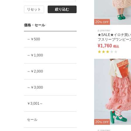
リセット
絞り込む
140cm
20
% OFF
価格・セール
150cm
p.premier
★SALE★イロチ買
～￥500
フスリーブワンピー
160cm
¥1,760
税込
～￥1,000
～￥2,000
～￥3,000
￥3,001～
セール
20
% OFF
p.premier