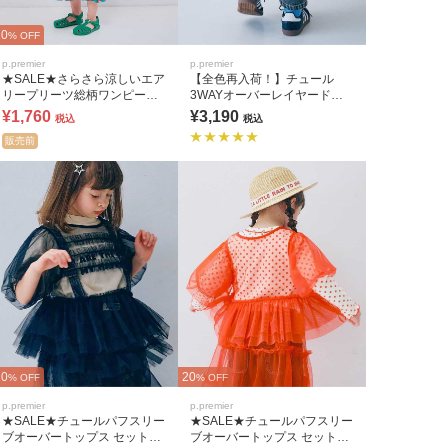
20
% OFF
p.premier
p.premier
★SALE★さらさら涼しいエア
【全色再入荷！】チュール
リープリーツ総柄ワンピース
3WAYオーバーレイヤードス
リンク
カート セットアップ可
¥1,760
¥3,190
税込
税込
販売前
20
20
% OFF
% OFF
p.premier
p.premier
★SALE★チュールパフスリー
★SALE★チュールパフスリー
ブオーバートップス セットア
ブオーバートップス セットア