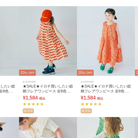
20
20
% OFF
% OFF
p.premier
p.premier
いしたい総
★SALE★イロチ買いしたい総
★SALE★イロチ買いしたい総
全8色 リ
柄フレアワンピース 全8色 リ
柄フレアワンピース 全8色 リ
ンク
ンク
¥1,584
¥1,584
税込
税込
販売前
販売前