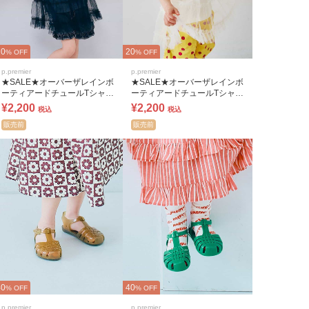
20
20
% OFF
% OFF
p.premier
p.premier
★SALE★オーバーザレインボ
★SALE★オーバーザレインボ
ーティアードチュールTシャツ
ーティアードチュールTシャツ
リンク
リンク
¥2,200
¥2,200
税込
税込
販売前
販売前
40
40
% OFF
% OFF
p.premier
p.premier