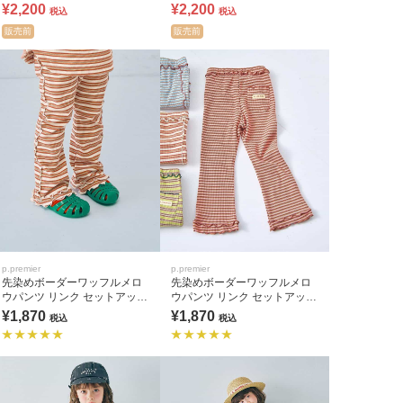
ップ可
ップ可
¥2,200
¥2,200
税込
税込
販売前
販売前
p.premier
p.premier
先染めボーダーワッフルメロ
先染めボーダーワッフルメロ
ウパンツ リンク セットアップ
ウパンツ リンク セットアップ
可
可
¥1,870
¥1,870
税込
税込