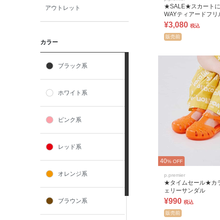
★SALE★スカート
アウトレット
WAYティアードフリ
ース リンク
¥3,080
税込
販売前
カラー
ブラック系
ホワイト系
ピンク系
レッド系
40
% OFF
オレンジ系
p.premier
★タイムセール★カ
ェリーサンダル
¥990
ブラウン系
税込
販売前