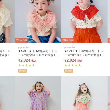
20
20
% OFF
% OFF
p.premier
p.premier
入荷！】レ
★SALE★【OW再入荷！】レ
★SALE★【OW再入荷！】レ
針抜きTシ
ースつけ衿＆メロウ針抜きTシ
ースつけ衿＆メロウ針抜きTシ
ャツセット
ャツセット
¥2,024
¥2,024
税込
税込
販売前
販売前