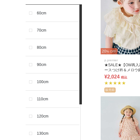
60cm
70cm
80cm
20
% OFF
p.premier
90cm
★SALE★【OW再
ースつけ衿＆メロウ
ャツセット
¥2,024
税込
100cm
販売前
110cm
120cm
130cm