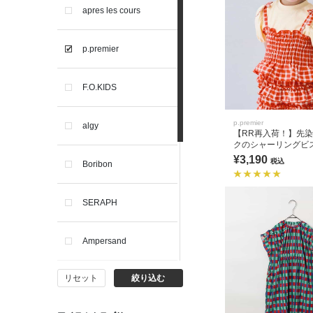
apres les cours
p.premier
F.O.KIDS
p.premier
algy
【RR再入荷！】先
クのシャーリングビ
トップスセット リン
¥3,190
税込
Boribon
アップ可
SERAPH
Ampersand
リセット
絞り込む
BIT'Z