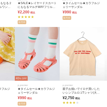
にもなる２
★SALE★レイヤードスカート
★タイムセール★カラフルジ
ルワンピ
にもなるマルチWAYフリルキ
ェリーサンダル
ャミ リンク
¥2,200
¥990
税込
税込
販売前
販売前
40
% OFF
p.premier
p.premier
ラフルジ
★タイムセール★カラフルジ
親子お揃いでイロチ買いした
ェリーサンダル
いシンプルロゴTシャツ(大人)
全9色 リンク
¥990
¥2,750
税込
税込
販売前