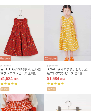
20
20
% OFF
% OFF
p.premier
p.premier
★SALE★イロチ買いしたい総
★SALE★イロチ買いしたい総
柄フレアワンピース 全8色 リ
柄フレアワンピース 全8色 リ
ンク
ンク
¥1,584
¥1,584
税込
税込
販売前
販売前