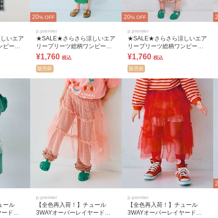
20
20
% OFF
% OFF
p.premier
p.premier
涼しいエア
★SALE★さらさら涼しいエア
★SALE★さらさら涼しいエア
ンピース
リープリーツ総柄ワンピース
リープリーツ総柄ワンピース
リンク
リンク
¥1,760
¥1,760
税込
税込
販売前
販売前
p.premier
p.premier
ュール
【全色再入荷！】チュール
【全色再入荷！】チュール
ヤードス
3WAYオーバーレイヤードス
3WAYオーバーレイヤードス