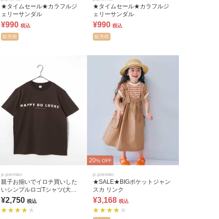
★タイムセール★カラフルジ
★タイムセール★カラフルジ
ェリーサンダル
ェリーサンダル
¥990
¥990
税込
税込
販売前
販売前
20
% OFF
p.premier
p.premier
親子お揃いでイロチ買いした
★SALE★BIGポケットジャン
いシンプルロゴTシャツ(大人)
スカ リンク
全9色 リンク
¥2,750
¥3,168
税込
税込