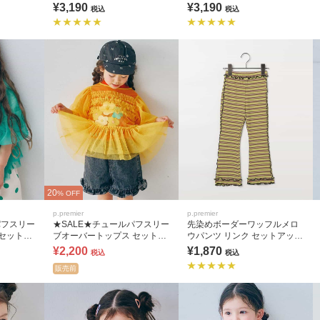
可
カート セットアップ可
カート セットアップ可
¥3,190
¥3,190
税込
税込
20
% OFF
p.premier
p.premier
パフスリー
★SALE★チュールパフスリー
先染めボーダーワッフルメロ
セットア
ブオーバートップス セットア
ウパンツ リンク セットアップ
ップ可
可
¥2,200
¥1,870
税込
税込
販売前