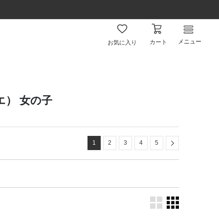
メニュー
カート
お気に入り
ミエ） 女の子
Next
1
2
3
4
5