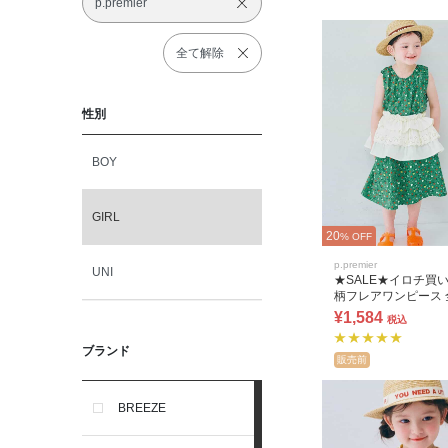
p.premier
全て解除
性別
BOY
GIRL
20
% OFF
p.premier
UNI
★SALE★イロチ買
柄フレアワンピース 
ンク
¥1,584
税込
ブランド
販売前
BREEZE