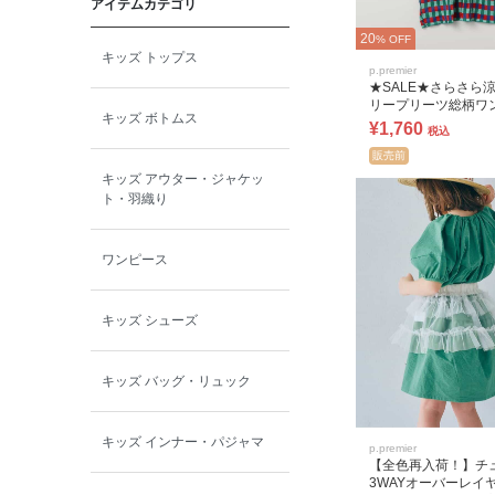
アイテムカテゴリ
toitoitoi
20
% OFF
キッズ トップス
BOBOCHOSES
p.premier
★SALE★さらさら
リープリーツ総柄ワ
キッズ ボトムス
リンク
¥1,760
allolun.
税込
販売前
キッズ アウター・ジャケッ
ICE RING
ト・羽織り
ワンピース
キッズ シューズ
キッズ バッグ・リュック
キッズ インナー・パジャマ
p.premier
【全色再入荷！】チ
3WAYオーバーレイ