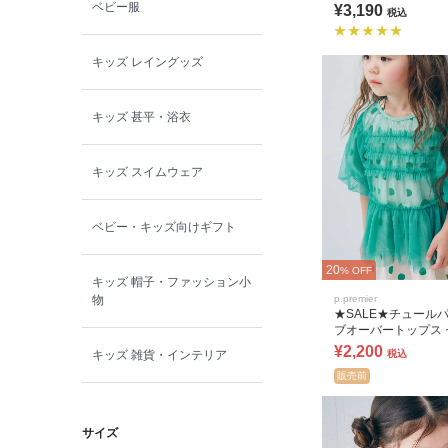
カート セットアップ
ベビー服
¥3,190
税込
キッズ レイングッズ
キッズ 甚平・浴衣
キッズ スイムウェア
ベビー・キッズ向けギフト
20
% OFF
キッズ 帽子・ファッション小
物
p.premier
★SALE★チュール
ブオーバートップス 
ップ可
¥2,200
キッズ 雑貨・インテリア
税込
販売前
サイズ