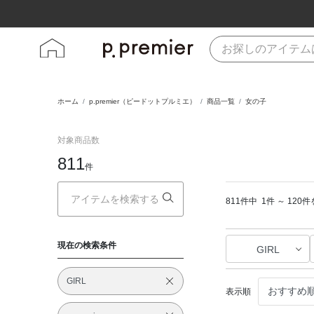
ホーム
p.premier（ピードットプルミエ）
商品一覧
女の子
対象商品数
811
件
811件中
1件 ～ 120
現在の検索条件
GIRL
GIRL
表示順