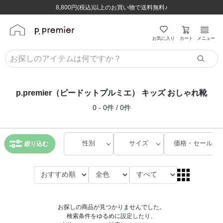
ほぼ全品半額！！8/12(水)お昼12:59まで！！
ほぼ全品半額！！8/12(水)お昼12:59まで！！
8,800円(税込)以上のお買い物で送料無料♪
8,800円(税込)以上のお買い物で送料無料♪
カート
お気に入り
メニュー
p.premier（ピードットプルミエ） キッズ おしゃれ靴
0 - 0件 / 0件
性別
サイズ
価格・セール
絞り込む
お探しの商品が見つかりませんでした。
検索条件をゆるめに設定したり、