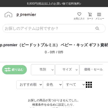
ほぼ全品半額！！8/12(水)お昼12:59まで！！
ほぼ全品半額！！8/12(水)お昼12:59まで！！
8,800円(税込)以上のお買い物で送料無料♪
8,800円(税込)以上のお買い物で送料無料♪
カート
お気に入り
メニュー
p.premier（ピードットプルミエ） ベビー・キッズ ギフト資材
0 - 0件 / 0件
性別
サイズ
価格・セール
絞り込む
お探しの商品が見つかりませんでした。
検索条件をゆるめに設定したり、