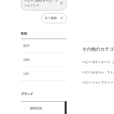
ベビー 2WAYオール・コ
ンビドレス
全て解除
性別
BOY
その他のカテゴ
GIRL
ベビー ボディスーツ
|
ベビー おもちゃ・ラト
UNI
ベビー ジャンプスーツ
ブランド
BREEZE