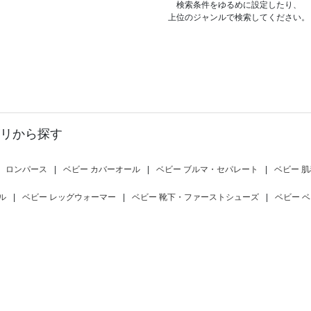
検索条件をゆるめに設定したり、
上位のジャンルで検索してください。
リから探す
ロンパース
|
ベビー カバーオール
|
ベビー ブルマ・セパレート
|
ベビー 肌
ル
|
ベビー レッグウォーマー
|
ベビー 靴下・ファーストシューズ
|
ベビー 