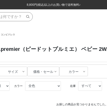
ほぼ全品半額！！8/12(水)お昼12:59まで！！
ほぼ全品半額！！8/12(水)お昼12:59まで！！
8,800円(税込)以上のお買い物で送料無料♪
8,800円(税込)以上のお買い物で送料無料♪
ル・コンビドレス
p.premier（ピードットプルミエ） ベビー 
サイズ
価格・セール
カラー
カラー
在庫
お探しの商品が見つかりませんでした