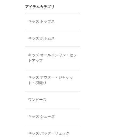
アイテムカテゴリ
toitoitoi
キッズ トップス
BOBOCHOSES
キッズ ボトムス
allolun.
キッズ オールインワン・セッ
ICE RING
トアップ
キッズ アウター・ジャケッ
ト・羽織り
ワンピース
キッズ シューズ
キッズ バッグ・リュック