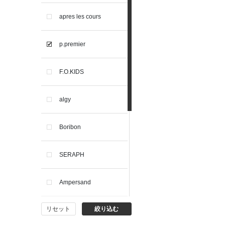
apres les cours
p.premier
F.O.KIDS
algy
Boribon
SERAPH
Ampersand
リセット
絞り込む
BIT'Z