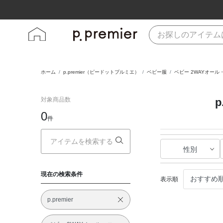
ホーム
p.premier（ピードットプルミエ）
ベビー服
ベビー 2WAYオー
対象商品数
0
件
性別
現在の検索条件
表示順
p.premier