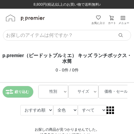
ほぼ全品半額！！8/12(水)お昼12:59まで！！
ほぼ全品半額！！8/12(水)お昼12:59まで！！
8,800円(税込)以上のお買い物で送料無料♪
8,800円(税込)以上のお買い物で送料無料♪
カート
お気に入り
メニュー
p.premier（ピードットプルミエ） キッズ ランチボックス・
水筒
0 - 0件 / 0件
性別
サイズ
価格・セール
絞り込む
お探しの商品が見つかりませんでした。