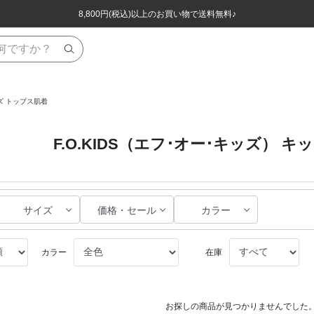
ほぼ全品半額！！8/12(水)お昼12:59まで！！
ほぼ全品半額！！8/12(水)お昼12:59まで！！
8,800円(税込)以上のお買い物で送料無料♪
8,800円(税込)以上のお買い物で送料無料♪
ズ トップス肌着
F.O.KIDS（エフ･オー･キッズ） 
サイズ
価格・セール
カラー
カラー
在庫
お探しの商品が見つかりませんでした