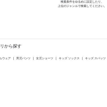
検索条件をゆるめに設定したり、
上位のジャンルで検索してください。
リから探す
ムウェア
|
男児パンツ
|
女児ショーツ
|
キッズ ソックス
|
キッズ スパッツ