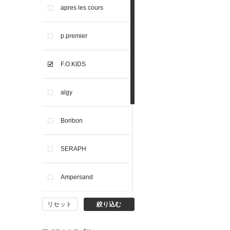
apres les cours
p.premier
F.O.KIDS
algy
Boribon
SERAPH
Ampersand
リセット
絞り込む
BIT'Z