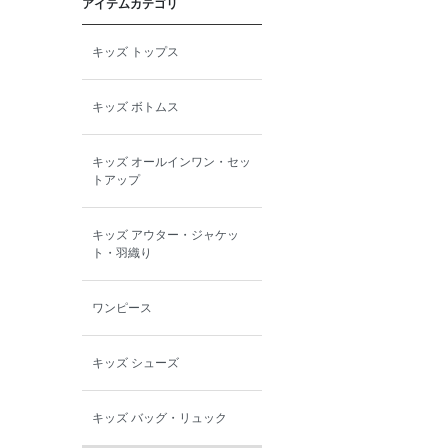
アイテムカテゴリ
toitoitoi
キッズ トップス
BOBOCHOSES
キッズ ボトムス
allolun.
キッズ オールインワン・セッ
ICE RING
トアップ
キッズ アウター・ジャケッ
ト・羽織り
ワンピース
キッズ シューズ
キッズ バッグ・リュック