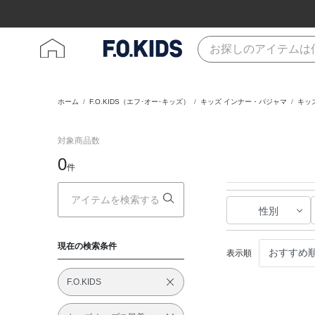
ホーム
F.O.KIDS（エフ･オー･キッズ）
キッズ インナー・パジャマ
キッ
対象商品数
0
件
性別
現在の検索条件
表示順
F.O.KIDS