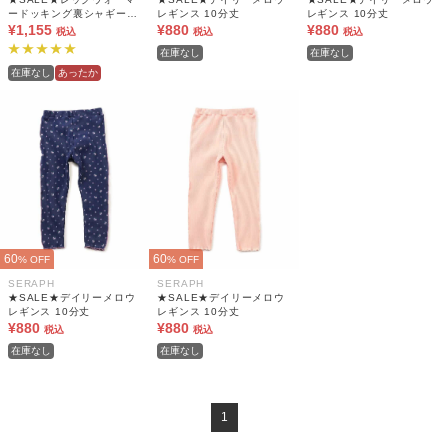
ードッキング裏シャギーレ
レギンス 10分丈
レギンス 10分丈
¥1,155
ギンス 10分丈
¥880
¥880
税込
税込
税込
在庫なし
在庫なし
在庫なし
あったか
60
60
% OFF
% OFF
SERAPH
SERAPH
★SALE★デイリーメロウ
★SALE★デイリーメロウ
レギンス 10分丈
レギンス 10分丈
¥880
¥880
税込
税込
在庫なし
在庫なし
1