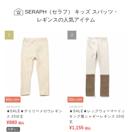
SERAPH（セラフ） キッズ スパッツ・
レギンスの人気アイテム
1
2
60
50
% OFF
% OFF
SERAPH
SERAPH
★SALE★デイリーメロウレギン
★SALE★レッグウォーマードッ
ス 10分丈
キング裏シャギーレギンス 10分
丈
¥880
税込
¥1,155
税込
在庫なし