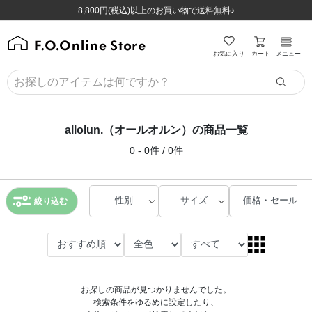
ほぼ全品半額！！8/12(水)お昼12:59まで！！
ほぼ全品半額！！8/12(水)お昼12:59まで！！
8,800円(税込)以上のお買い物で送料無料♪
8,800円(税込)以上のお買い物で送料無料♪
カート
お気に入り
メニュー
allolun.（オールオルン）の商品一覧
0 - 0件 / 0件
性別
サイズ
価格・セール
絞り込む
お探しの商品が見つかりませんでした。
検索条件をゆるめに設定したり、