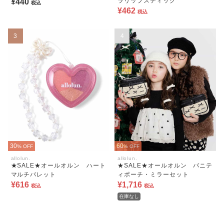
ラリップスティック
¥440
税込
¥462
税込
3
4
30
60
% OFF
% OFF
allolun.
allolun.
★SALE★オールオルン ハート
★SALE★オールオルン バニテ
マルチパレット
ィポーチ・ミラーセット
¥616
¥1,716
税込
税込
在庫なし