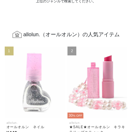
上位のジャンルで検索してください。
allolun.（オールオルン）の人気アイテム
1
2
30
% OFF
allolun.
allolun.
オールオルン ネイル
★SALE★オールオルン キラキ