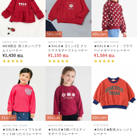
50
40
% OFF
% OFF
apres les cours
apres les cours
apres les cours
WEB限定 肩リボンペプラ
★SALE★【リンク】クリ
★SALE★ハート・フラワ
ムトレーナー
スマスモチーフトレーナー
ージャガードトレーナー
¥1,430
¥1,155
¥1,584
税込
税込
税込
31
30
60
% OFF
% OFF
% OFF
apres les cours
apres les cours
F.O.KIDS
★SALE★ハートフリルポ
★SALE★5柄バラエティ
★SALE★配色カレッジト
ケットゆったりトレーナー
モチーフトレーナー
レーナー