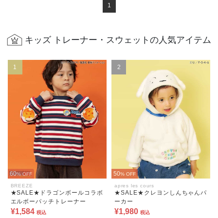
1
キッズ トレーナー・スウェットの人気アイテム
1
2
60
50
% OFF
% OFF
BREEZE
apres les cours
★SALE★ドラゴンボールコラボ
★SALE★クレヨンしんちゃんパ
エルボーパッチトレーナー
ーカー
¥1,584
¥1,980
税込
税込