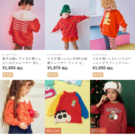
p.premier
p.premier
p.premier
親子お揃いでイロチ買いし
イロチ買いしたいPOPな総
イロチ買いしたいバリエー
たいロゴトレーナー 全12
柄トレーナー リンク セッ
ショングラフィックトレー
色 リンク
¥1,650
トアップ対応
¥1,870
ナー 全7色
¥1,650
税込
税込
税込
販売前
販売前
販売前
40
60
% OFF
% OFF