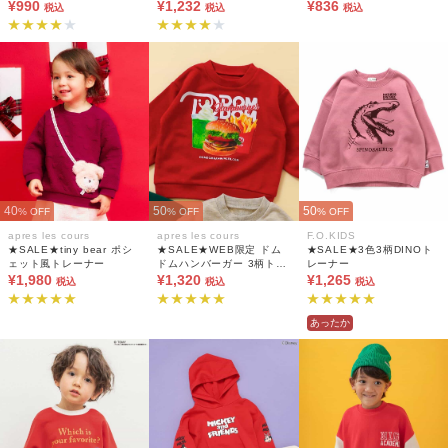
¥990
¥1,232
¥836
税込
税込
税込
40
50
50
% OFF
% OFF
% OFF
apres les cours
apres les cours
F.O.KIDS
★SALE★tiny bear ポシ
★SALE★WEB限定 ドム
★SALE★3色3柄DINOト
ェット風トレーナー
ドムハンバーガー 3柄トレ
レーナー
¥1,980
ーナー
¥1,320
¥1,265
税込
税込
税込
あったか