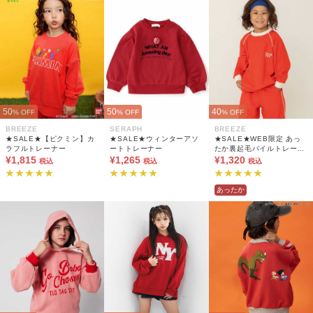
50
50
40
% OFF
% OFF
% OFF
BREEZE
SERAPH
BREEZE
★SALE★【ピクミン】カ
★SALE★ウィンターアソ
★SALE★WEB限定 あっ
ラフルトレーナー
ートトレーナー
たか裏起毛パイルトレーナ
¥1,815
¥1,265
ー(セットアップ可)
¥1,320
税込
税込
税込
あったか