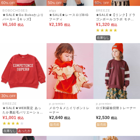
60
50
60
% OFF
% OFF
% OFF
BOBOCHOSES
algy
BREEZE
★SALE★Go Boboかぶり
★SALE★レースロゴBIG
★SALE★【リンク】ドラ
パーカー【キッズ】
フーディ
ゴンボールコラボ モチー
¥6,160
¥2,195
フトレーナー(キッズサイ
¥1,320
税込
税込
税込
ズ)
在庫なし
30
% OFF
BREEZE
p.premier
p.premier
★SALE★WEB限定 あっ
メロウ＆メニイリボントレ
ロゴ刺繍袖切替トレーナー
たか裏起毛バリエーション
ーナー
トレーナー
¥1,001
¥2,640
¥2,530
税込
税込
税込
販売前
販売前
在庫なし
あったか