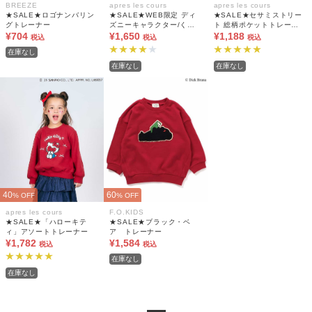
BREEZE
apres les cours
apres les cours
★SALE★ロゴナンバリン
★SALE★WEB限定 ディ
★SALE★セサミストリー
グトレーナー
ズニーキャラクター/くま
ト 総柄ポケットトレーナ
¥704
のプーさん/トレーナー
¥1,650
ー
¥1,188
税込
税込
税込
在庫なし
在庫なし
在庫なし
40
60
% OFF
% OFF
apres les cours
F.O.KIDS
★SALE★「ハローキテ
★SALE★ブラック・ベ
ィ」アソートトレーナー
ア トレーナー
¥1,782
¥1,584
税込
税込
在庫なし
在庫なし