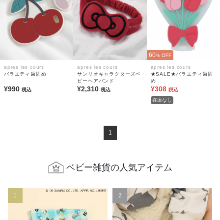
60
% OFF
apres les cours
apres les cours
apres les cours
バラエティ歯固め
サンリオキャラクターズベ
★SALE★バラエティ歯固
ビーヘアバンド
め
¥990
¥2,310
¥308
税込
税込
税込
在庫なし
1
ベビー雑貨の人気アイテム
1
2