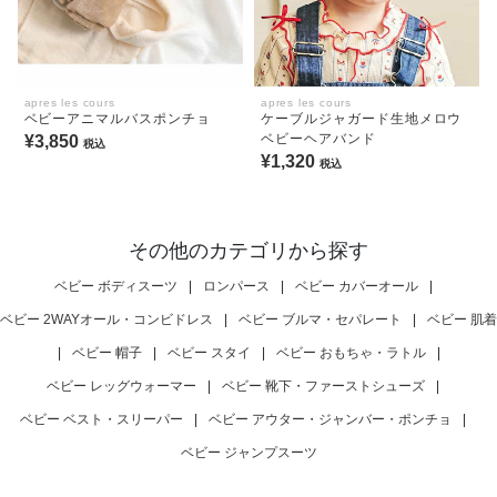
apres les cours
apres les cours
ベビーアニマルバスポンチョ
ケーブルジャガード生地メロウ
ベビーヘアバンド
¥3,850
税込
¥1,320
税込
その他のカテゴリから探す
ベビー ボディスーツ
|
ロンパース
|
ベビー カバーオール
|
ベビー 2WAYオール・コンビドレス
|
ベビー ブルマ・セパレート
|
ベビー 肌着
|
ベビー 帽子
|
ベビー スタイ
|
ベビー おもちゃ・ラトル
|
ベビー レッグウォーマー
|
ベビー 靴下・ファーストシューズ
|
ベビー ベスト・スリーパー
|
ベビー アウター・ジャンバー・ポンチョ
|
ベビー ジャンプスーツ