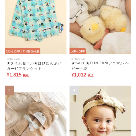
50
60
% OFF
|
TIME SALE
% OFF
BREEZE
BREEZE
★タイムセール★はぴだんぶい
★SALE★FUN!FAN!アニマル ベ
ガーゼブランケット
ビー手袋
¥1,815
¥1,012
税込
税込
3
4