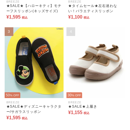
BREEZE
BREEZE
★SALE★【ハローキティ】モチ
★タイムセール★左右迷わな
ーフスリッポン(キッズサイズ)
い！バラエティスリッポン
¥1,595
¥1,100
税込
税込
3
4
50
30
% OFF
% OFF
BREEZE
BREEZE
★SALE★ディズニーキャラクタ
★SALE★上履き
ー/サガラスリッポン
¥1,155
税込
¥1,595
税込