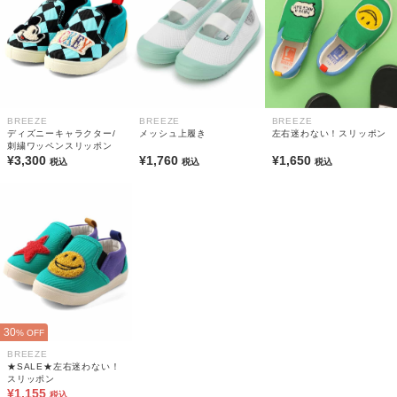
BREEZE
BREEZE
BREEZE
ディズニーキャラクター/
メッシュ上履き
左右迷わない！スリッポン
刺繍ワッペンスリッポン
¥3,300
¥1,760
¥1,650
税込
税込
税込
30
% OFF
BREEZE
★SALE★左右迷わない！
スリッポン
¥1,155
税込