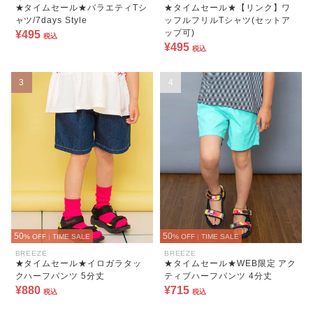
★タイムセール★バラエティTシ
★タイムセール★【リンク】ワ
ャツ/7days Style
ッフルフリルTシャツ(セットア
ップ可)
¥495
税込
¥495
税込
3
4
50
50
% OFF
|
TIME SALE
% OFF
|
TIME SALE
BREEZE
BREEZE
★タイムセール★イロガラタッ
★タイムセール★WEB限定 アク
クハーフパンツ 5分丈
ティブハーフパンツ 4分丈
¥880
¥715
税込
税込