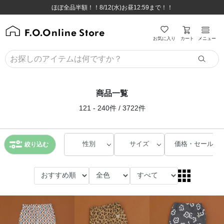
ほぼ全品半額！！8/12(水)お昼12:59まで！！
ほぼ全品半額！！8/12(水)お昼12:59まで！！
8,800円(税込)以上のお買い物で送料無料♪
8,800円(税込)以上のお買い物で送料無料♪
カート
お気に入り
メニュー
商品一覧
121 - 240件 / 3722件
性別
サイズ
価格・セール
絞り込む