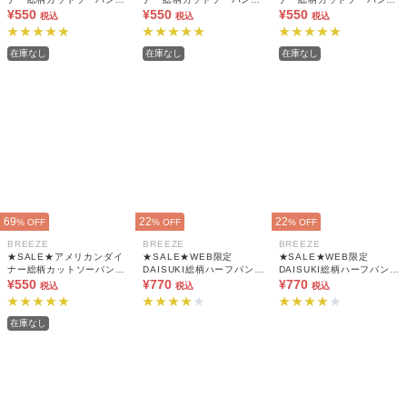
10分丈
¥550
10分丈
¥550
10分丈
¥550
税込
税込
税込
在庫なし
在庫なし
在庫なし
69
22
22
% OFF
% OFF
% OFF
BREEZE
BREEZE
BREEZE
★SALE★アメリカンダイ
★SALE★WEB限定
★SALE★WEB限定
ナー総柄カットソーパンツ
DAISUKI総柄ハーフパンツ
DAISUKI総柄ハーフパンツ
10分丈
¥550
5分丈
¥770
5分丈
¥770
税込
税込
税込
在庫なし