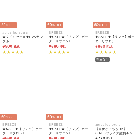
22
60
60
% OFF
% OFF
% OFF
apres les cours
BREEZE
BREEZE
★タイムセール★EVAサン
★SALE★【リンク】ボー
★SALE★【リンク】ボー
ダル
ダーリブロンT
ダーリブロンT
¥900
¥660
¥660
税込
税込
税込
在庫なし
60
60
% OFF
% OFF
BREEZE
BREEZE
apres les cours
★SALE★【リンク】ボー
★SALE★【リンク】ボー
【前後どっちもOK】
ダーリブロンT
ダーリブロンT
GIRLSフライス総柄キャミ
¥660
¥660
ソール(綿100%)
¥770
税込
税込
税込