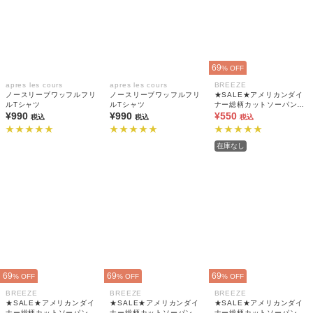
69
% OFF
apres les cours
apres les cours
BREEZE
ノースリーブワッフルフリ
ノースリーブワッフルフリ
★SALE★アメリカンダイ
ルTシャツ
ルTシャツ
ナー総柄カットソーパンツ
¥990
¥990
10分丈
¥550
税込
税込
税込
在庫なし
69
69
69
% OFF
% OFF
% OFF
BREEZE
BREEZE
BREEZE
★SALE★アメリカンダイ
★SALE★アメリカンダイ
★SALE★アメリカンダイ
ナー総柄カットソーパンツ
ナー総柄カットソーパンツ
ナー総柄カットソーパンツ