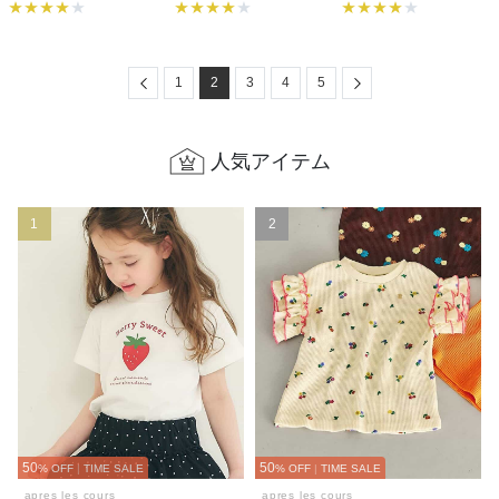
Previous
Next
1
2
3
4
5
人気アイテム
1
2
50
50
% OFF
|
TIME SALE
% OFF
|
TIME SALE
apres les cours
apres les cours