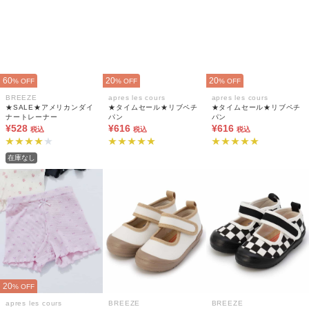
60
20
20
% OFF
% OFF
% OFF
BREEZE
apres les cours
apres les cours
★SALE★アメリカンダイ
★タイムセール★リブペチ
★タイムセール★リブペチ
ナートレーナー
パン
パン
¥528
¥616
¥616
税込
税込
税込
在庫なし
20
% OFF
apres les cours
BREEZE
BREEZE