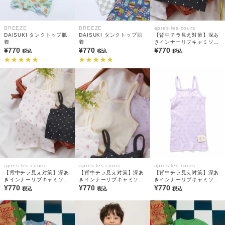
BREEZE
BREEZE
apres les cours
DAISUKI タンクトップ肌
DAISUKI タンクトップ肌
【背中チラ見え対策】深あ
着
着
きインナーリブキャミソー
¥770
¥770
ル(綿100%)
¥770
税込
税込
税込
apres les cours
apres les cours
apres les cours
【背中チラ見え対策】深あ
【背中チラ見え対策】深あ
【背中チラ見え対策】深あ
きインナーリブキャミソー
きインナーリブキャミソー
きインナーリブキャミソー
ル(綿100%)
¥770
ル(綿100%)
¥770
ル(綿100%)
¥770
税込
税込
税込