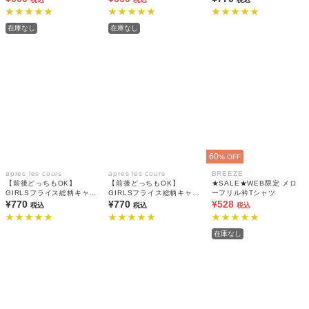
在庫なし
在庫なし
60
% OFF
apres les cours
apres les cours
BREEZE
【前後どっちもOK】
【前後どっちもOK】
★SALE★WEB限定 メロ
GIRLSフライス総柄キャミ
GIRLSフライス総柄キャミ
ーフリル衿Tシャツ
ソール(綿100%)
¥770
ソール(綿100%)
¥770
¥528
税込
税込
税込
在庫なし