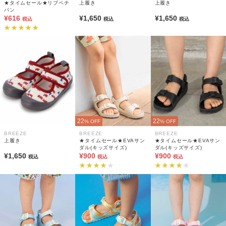
★タイムセール★リブペチ
上履き
上履き
パン
¥616
¥1,650
¥1,650
税込
税込
税込
22
22
% OFF
% OFF
BREEZE
BREEZE
BREEZE
上履き
★タイムセール★EVAサン
★タイムセール★EVAサン
ダル(キッズサイズ)
ダル(キッズサイズ)
¥1,650
¥900
¥900
税込
税込
税込