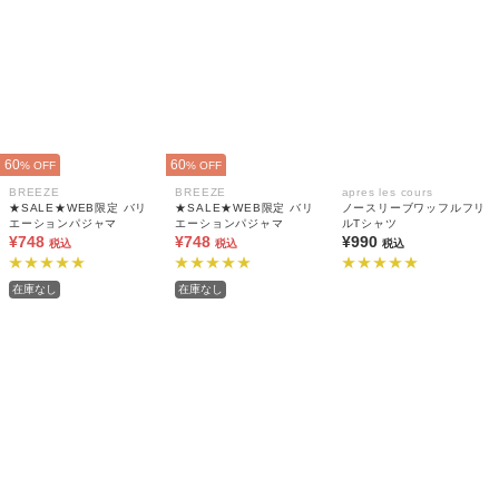
60
60
% OFF
% OFF
BREEZE
BREEZE
apres les cours
★SALE★WEB限定 バリ
★SALE★WEB限定 バリ
ノースリーブワッフルフリ
エーションパジャマ
エーションパジャマ
ルTシャツ
¥748
¥748
¥990
税込
税込
税込
在庫なし
在庫なし