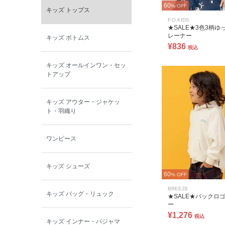
60
% OFF
キッズ トップス
BOBOCHOSES
F.O.KIDS
★SALE★3色3柄ゆ
レーナー
キッズ ボトムス
allolun.
¥836
税込
キッズ オールインワン・セッ
ICE RING
トアップ
キッズ アウター・ジャケッ
ト・羽織り
ワンピース
キッズ シューズ
60
% OFF
BREEZE
キッズ バッグ・リュック
★SALE★バックロ
ー
¥1,276
税込
キッズ インナー・パジャマ