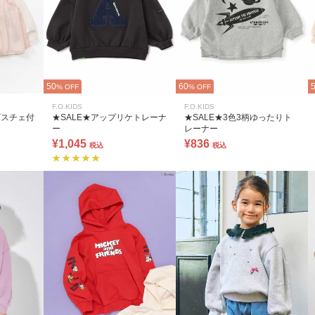
50
60
% OFF
% OFF
F.O.KIDS
F.O.KIDS
ビスチェ付
★SALE★アップリケトレーナ
★SALE★3色3柄ゆったりト
ー
レーナー
¥1,045
¥836
税込
税込