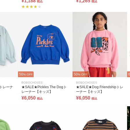
¥1,188
¥1,265
税込
税込
50
50
% OFF
% OFF
BOBOCHOSES
BOBOCHOSES
esトレーナ
★SALE★Pickles The Dogト
★SALE★Dog Friendshipトレ
レーナー【キッズ】
ーナー【キッズ】
¥6,050
¥6,050
税込
税込