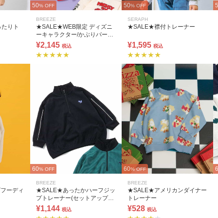
50
50
% OFF
% OFF
BREEZE
SERAPH
ったりト
★SALE★WEB限定 ディズニ
★SALE★襟付トレーナー
ーキャラクター/かぶりパーカ
ー
¥2,145
¥1,595
税込
税込
60
60
% OFF
% OFF
BREEZE
BREEZE
ゴフーディ
★SALE★あったかハーフジッ
★SALE★アメリカンダイナー
プトレーナー(セットアップ可)
トレーナー
10分丈
¥1,144
¥528
税込
税込