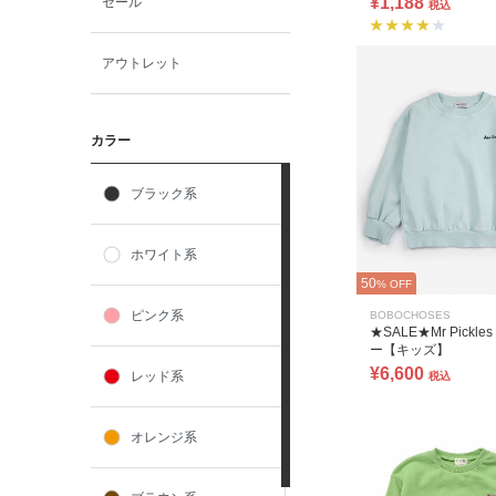
¥1,188
セール
税込
アウトレット
カラー
ブラック系
ホワイト系
50
% OFF
ピンク系
BOBOCHOSES
★SALE★Mr Pickl
ー【キッズ】
¥6,600
レッド系
税込
オレンジ系