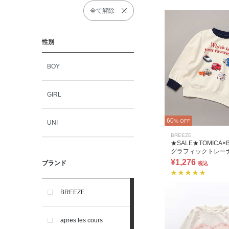
全て解除
性別
BOY
GIRL
60
% OFF
UNI
BREEZE
★SALE★TOMICA×
グラフィックトレー
¥1,276
ブランド
税込
BREEZE
apres les cours