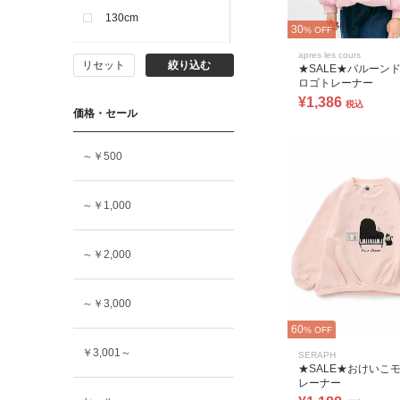
130cm
30
% OFF
apres les cours
リセット
絞り込む
140cm
★SALE★バルーン
ロゴトレーナー
¥1,386
税込
価格・セール
150cm
～￥500
160cm
～￥1,000
～￥2,000
～￥3,000
60
% OFF
￥3,001～
SERAPH
★SALE★おけいこ
レーナー