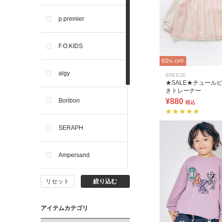
p.premier
F.O.KIDS
60
% OFF
algy
BREEZE
★SALE★チュール
きトレーナー
Boribon
¥880
税込
SERAPH
Ampersand
リセット
絞り込む
BIT'Z
アイテムカテゴリ
toitoitoi