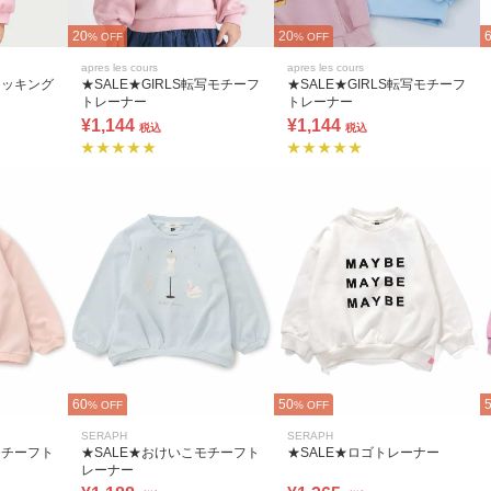
20
20
% OFF
% OFF
apres les cours
apres les cours
ドッキング
★SALE★GIRLS転写モチーフ
★SALE★GIRLS転写モチーフ
トレーナー
トレーナー
¥1,144
¥1,144
税込
税込
60
50
% OFF
% OFF
SERAPH
SERAPH
モチーフト
★SALE★おけいこモチーフト
★SALE★ロゴトレーナー
レーナー