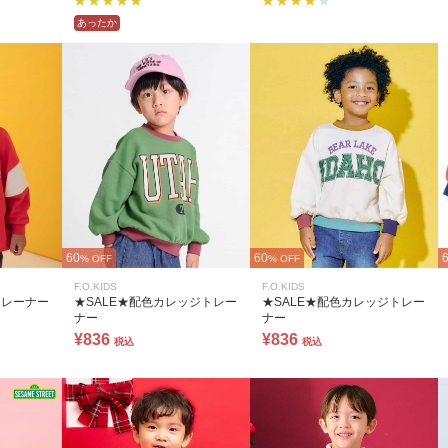
あったか
60
60
% OFF
% OFF
F.O.KIDS
F.O.KIDS
トレーナー
★SALE★配色カレッジトレー
★SALE★配色カレッジトレー
ナー
ナー
¥836
¥836
税込
税込