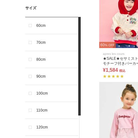
サイズ
60cm
70cm
60
% OFF
apres les cours
★SALE★セサミス
80cm
モチーフ付きパーカ
¥1,584
税込
90cm
100cm
110cm
120cm