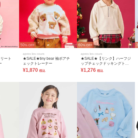
50
60
% OFF
% OFF
apres les cours
apres les cours
トリート
★SALE★tiny bear 袖ボアチ
★SALE★【リンク】ハーフジ
ー
ェックトレーナー
ップチェックドッキングトレ
ーナー
¥1,870
¥1,276
税込
税込