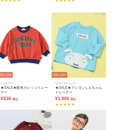
60
40
% OFF
% OFF
F.O.KIDS
apres les cours
★SALE★配色カレッジトレー
★SALE★クレヨンしんちゃん
ナー
トレーナー
¥836
¥1,980
税込
税込