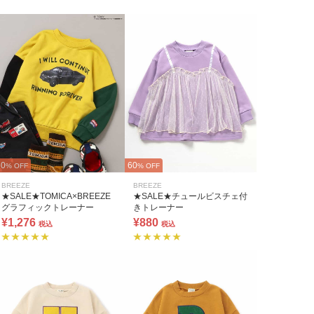
60
60
% OFF
% OFF
BREEZE
BREEZE
★SALE★TOMICA×BREEZE
★SALE★チュールビスチェ付
グラフィックトレーナー
きトレーナー
¥1,276
¥880
税込
税込