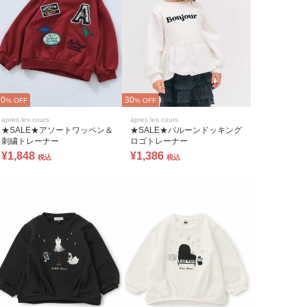
30
30
% OFF
% OFF
apres les cours
apres les cours
★SALE★アソートワッペン＆
★SALE★バルーンドッキング
刺繍トレーナー
ロゴトレーナー
¥1,848
¥1,386
税込
税込