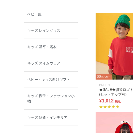
ベビー服
キッズ レイングッズ
キッズ 甚平・浴衣
キッズ スイムウェア
60
% OFF
ベビー・キッズ向けギフト
BREEZE
★SALE★切替ロゴ
(セットアップ可)
キッズ 帽子・ファッション小
¥1,012
物
税込
キッズ 雑貨・インテリア