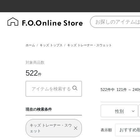
ホーム
キッズ トップス
キッズ トレーナー・スウェット
対象商品数
522
件
522件中
121件 ～ 2
現在の検索条件
性別
キッズ トレーナー・スウ
表示順
ェット