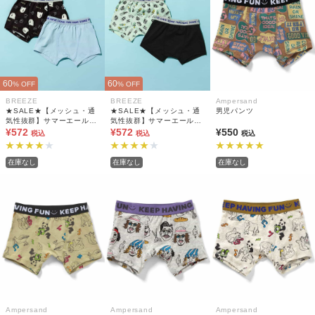
60
60
% OFF
% OFF
BREEZE
BREEZE
Ampersand
★SALE★【メッシュ・通
★SALE★【メッシュ・通
男児パンツ
気性抜群】サマーエール
気性抜群】サマーエール
2Pセット ボクサーパンツ
¥572
2Pセット ボクサーパンツ
¥572
¥550
税込
税込
税込
在庫なし
在庫なし
在庫なし
Ampersand
Ampersand
Ampersand