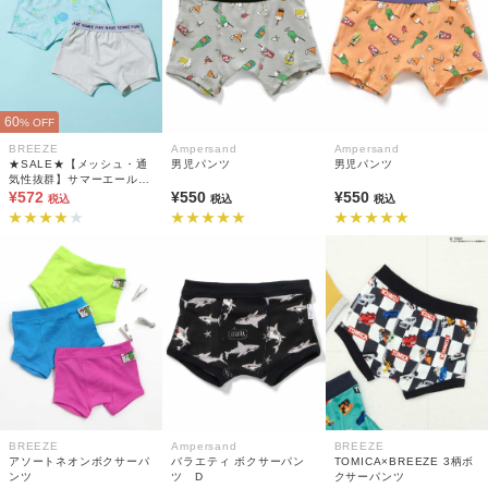
60
% OFF
BREEZE
Ampersand
Ampersand
★SALE★【メッシュ・通
男児パンツ
男児パンツ
気性抜群】サマーエール
2Pセット ボクサーパンツ
¥572
¥550
¥550
税込
税込
税込
BREEZE
Ampersand
BREEZE
アソートネオンボクサーパ
バラエティ ボクサーパン
TOMICA×BREEZE 3柄ボ
ンツ
ツ D
クサーパンツ