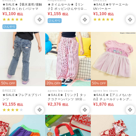
BREEZE
Ampersand
BREEZE
★SALE★【吸水速乾/接触
★タイムセール★【リン
★SALE★サマーエール
冷感】わくわくパジャマ
ク】ポッピンひんやりロン
UVパーカー
¥1,100
パス 吸水速乾 接触冷感
¥1,155
¥1,100
税込
税込
税込
ひんやり
ひんやり
50
20
50
% OFF
% OFF
% OFF
BREEZE
apres les cours
apres les cours
★SALE★フレアエブリパ
★SALE★【リンク】タッ
★SALE★【アニメちいか
ンツ
クコクーンパンツ 10分丈
わ】チュールドッキングト
¥1,155
(セットアップ可)
¥2,376
ップス
¥1,870
税込
税込
税込