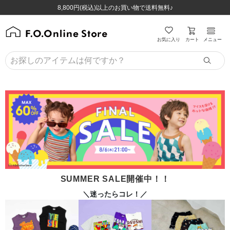
ほぼ全品半額！！8/12(水)お昼12:59まで！！
ほぼ全品半額！！8/12(水)お昼12:59まで！！
8,800円(税込)以上のお買い物で送料無料♪
8,800円(税込)以上のお買い物で送料無料♪
カート
お気に入り
メニュー
SUMMER SALE開催中！！
＼迷ったらコレ！／