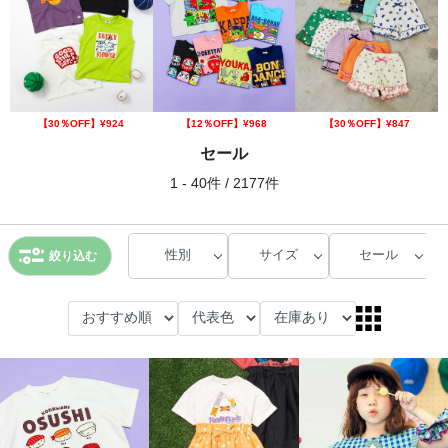
【30％OFF】¥924
【12％OFF】¥968
【30％OFF】¥847
セール
1 - 40件 / 2177件
性別
サイズ
セール
絞り込む