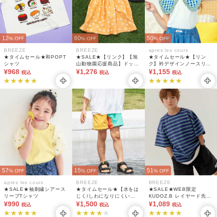
12
60
50
% OFF
% OFF
% OFF
BREEZE
BREEZE
apres les cours
★タイムセール★和POPT
★SALE★【リンク】【旭
★タイムセール★【リン
シャツ
山動物園応援商品】ドッキ
ク】衿デザインノースリー
¥968
ングワンピース
¥1,276
ブトップス
¥1,155
税込
税込
税込
57
15
51
% OFF
% OFF
% OFF
apres les cours
BREEZE
BREEZE
★SALE★袖刺繍シアース
★タイムセール★【水をは
★SALE★WEB限定
リーブTシャツ
じく/しわになりにくい】
KUDOZ.B レイヤード先染
¥990
水陸両用パンツ 4分丈_UV
¥1,500
めボーダーTシャツ(ジュニ
¥1,089
税込
税込
税込
カット/撥水加工
ア対応)