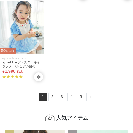
50
% OFF
apres les cours
★SALE★ディズニーキャ
ラクター/ふしぎの国のア
リス/トップス
¥1,980
税込
Next
1
2
3
4
5
人気アイテム