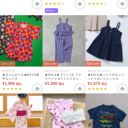
ォッシャブル
動画あり
50
50
50
% OFF
% OFF
% OFF
BREEZE
apres les cours
apres les cours
★タイムセール★BOYS甚
★SALE★【リンク】フラ
★SALE★ハートボタンバ
平ロンパス
ワージャガードビスチェ・
ックリボンジャンスカ
¥1,980
フレアパンツセット 10分
¥1,980
¥1,870
税込
税込
税込
丈(セットアップ)