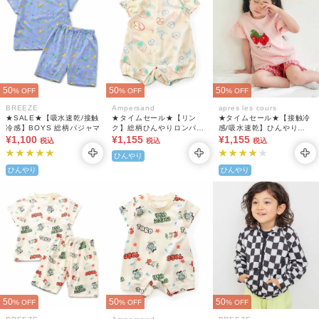
50
50
50
% OFF
% OFF
% OFF
BREEZE
Ampersand
apres les cours
★SALE★【吸水速乾/接触
★タイムセール★【リン
★タイムセール★【接触冷
冷感】BOYS 総柄パジャマ
ク】総柄ひんやりロンパス
感/吸水速乾】ひんやりバ
¥1,100
B 吸水速乾 接触冷感
¥1,155
ラエティGIRLSパジャマ 4
¥1,155
税込
税込
税込
分丈
ひんやり
ひんやり
ひんやり
50
50
50
% OFF
% OFF
% OFF