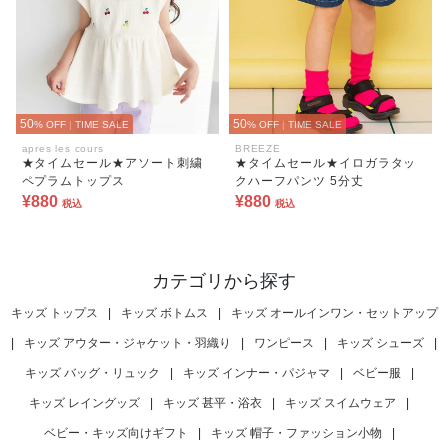
50
50
% OFF
|
TIME SALE
% OFF
|
TIME SALE
apres les cours
BREEZE
★タイムセール★アソート刺繍
★タイムセール★イロガラタッ
ペプラムトップス
クハーフパンツ 5分丈
¥880
¥880
税込
税込
カテゴリから探す
キッズ トップス
|
キッズ ボトムス
|
キッズ オールインワン・セットアップ
|
キッズ アウター・ジャケット・羽織り
|
ワンピース
|
キッズ シューズ
|
キッズ バッグ・リュック
|
キッズ インナー・パジャマ
|
ベビー服
|
キッズ レイングッズ
|
キッズ 甚平・浴衣
|
キッズ スイムウェア
|
ベビー・キッズ向けギフト
|
キッズ 帽子・ファッション小物
|