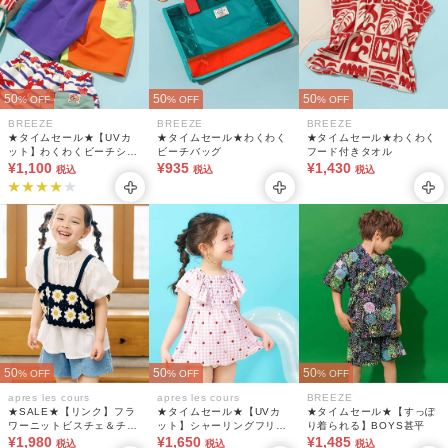
50
50
50
% OFF
% OFF
% OFF
BREEZE
BREEZE
BREEZE
★タイムセール★【UVカ
★タイムセール★わくわく
★タイムセール★わくわく
ット】わくわくビーチショ
ビーチバッグ
フード付きタオル
ーツ_水着 男の子
¥1,100
¥935
¥1,430
税込
税込
税込
50
50
50
% OFF
% OFF
% OFF
apres les cours
apres les cours
BREEZE
★SALE★【リンク】フラ
★タイムセール★【UVカ
★タイムセール★【すっぽ
ワーニットビスチェ＆チュ
ット】シャーリングフリル
り着られる】BOYS甚平
ニック2Pセット_マシンウ
¥1,980
ワンピース水着
¥1,650
¥1,485
税込
税込
税込