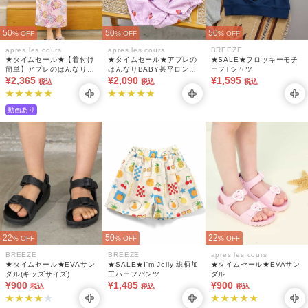
50
50
50
% OFF
% OFF
% OFF
apres les cours
apres les cours
BREEZE
★タイムセール★【着付け
★タイムセール★アプレの
★SALE★フロッキーモチ
簡単】アプレのはんなり
はんなりBABY甚平ロンパ
ーフTシャツ
GIRLS 2WAYセパレート
¥2,365
ス（帯セット）
¥2,090
¥1,595
税込
税込
税込
浴衣(帯セット)
動画あり
22
50
22
% OFF
% OFF
% OFF
BREEZE
BREEZE
apres les cours
★タイムセール★EVAサン
★SALE★I'm Jelly 総柄加
★タイムセール★EVAサン
ダル(キッズサイズ)
工ハーフパンツ
ダル
¥900
¥1,485
¥900
税込
税込
税込