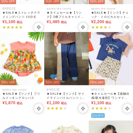
50
50
50
% OFF
% OFF
% OFF
BREEZE
apres les cours
apres les cours
★SALE★ストレッチクラ
★タイムセール★【リン
★SALE★【リンク】チェ
イミングパンツ 10分丈
ク】3柄フリルキャミドッ
ック・トロピカルセットア
¥1,100
キングワンピース
¥1,485
¥2,200
ップ 5分丈
税込
税込
税込
50
50
50
% OFF
% OFF
% OFF
apres les cours
BREEZE
BREEZE
★SALE★【リンク】フリ
★SALE★【リンク】サイ
★タイムセール★【接触冷
ルドッキングロンパス
ドラインパイルパンツ（セ
感/吸水速乾】ワンマイル
¥1,870
¥1,100
ットアップ可） 10分丈
パジャマ
¥1,100
税込
税込
税込
ひんやり