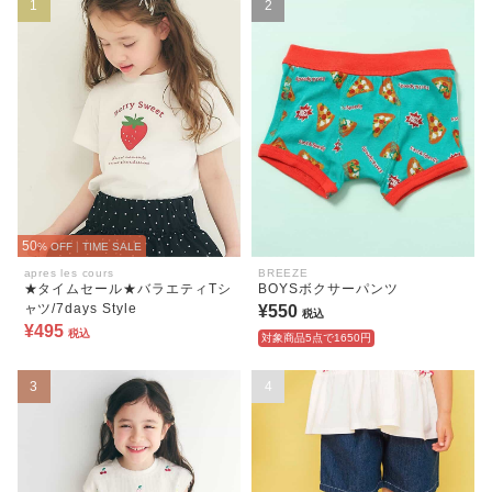
1
2
50
% OFF
|
TIME SALE
apres les cours
BREEZE
★タイムセール★バラエティTシ
BOYSボクサーパンツ
ャツ/7days Style
¥550
税込
¥495
税込
対象商品5点で1650円
3
4