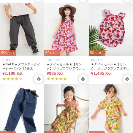
50
50
50
% OFF
% OFF
% OFF
BREEZE
BREEZE
BREEZE
★SALE★ダブルタックイ
★タイムセール★【リン
★タイムセール★【リン
ージーパンツ 10分丈
ク】ソウガラフレアワンピ
ク】ソウガラフレアボディ
¥1,100
ース
¥935
オール
¥1,485
税込
税込
税込