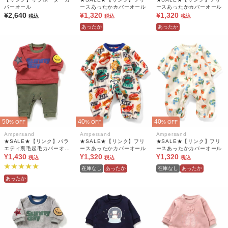
バーオール
ースあったかカバーオール
ースあったかカバーオール
¥2,640
¥1,320
¥1,320
税込
税込
税込
あったか
あったか
50
40
40
% OFF
% OFF
% OFF
Ampersand
Ampersand
Ampersand
★SALE★【リンク】バラ
★SALE★【リンク】フリ
★SALE★【リンク】フリ
エティ裏毛起毛カバーオー
ースあったかカバーオール
ースあったかカバーオール
ル
¥1,430
¥1,320
¥1,320
税込
税込
税込
在庫なし
あったか
在庫なし
あったか
あったか