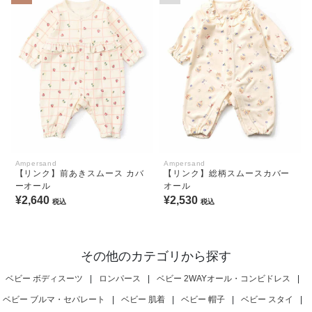
Ampersand
Ampersand
【リンク】前あきスムース カバ
【リンク】総柄スムースカバー
ーオール
オール
¥2,640
¥2,530
税込
税込
その他のカテゴリから探す
ベビー ボディスーツ
|
ロンパース
|
ベビー 2WAYオール・コンビドレス
|
ベビー ブルマ・セパレート
|
ベビー 肌着
|
ベビー 帽子
|
ベビー スタイ
|