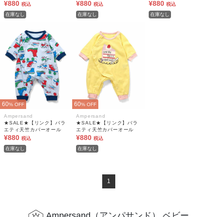
¥880
¥880
¥880
税込
税込
税込
在庫なし
在庫なし
在庫なし
60
60
% OFF
% OFF
Ampersand
Ampersand
★SALE★【リンク】バラ
★SALE★【リンク】バラ
エティ天竺カバーオール
エティ天竺カバーオール
¥880
¥880
税込
税込
在庫なし
在庫なし
1
Ampersand（アンパサンド） ベビー