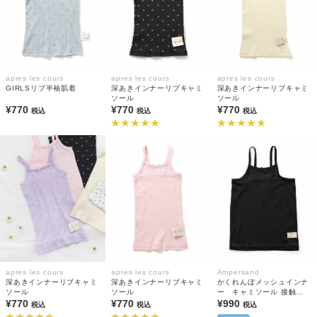
apres les cours
apres les cours
apres les cours
GIRLSリブ半袖肌着
深あきインナーリブキャミ
深あきインナーリブキャミ
ソール
ソール
¥770
¥770
¥770
税込
税込
税込
apres les cours
apres les cours
Ampersand
深あきインナーリブキャミ
深あきインナーリブキャミ
かくれんぼメッシュインナ
ソール
ソール
ー キャミソール 接触冷
¥770
¥770
感 抗菌防臭
¥990
税込
税込
税込