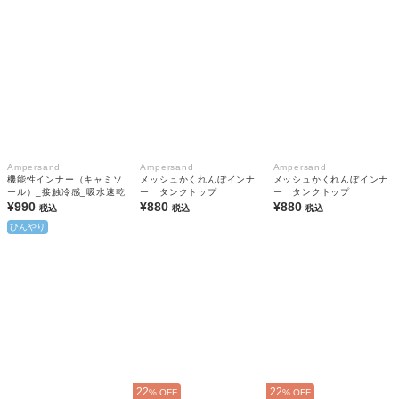
Ampersand
Ampersand
Ampersand
機能性インナー（キャミソ
メッシュかくれんぼインナ
メッシュかくれんぼインナ
ール）_接触冷感_吸水速乾
ー タンクトップ
ー タンクトップ
¥990
¥880
¥880
税込
税込
税込
ひんやり
22
22
% OFF
% OFF