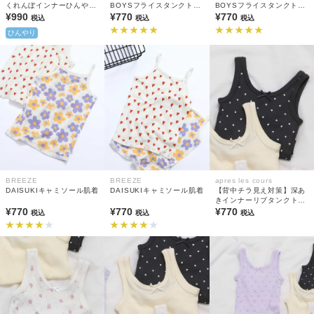
くれんぼインナーひんやり
BOYSフライスタンクトッ
BOYSフライスタンクトッ
天竺 タンクトップ
¥990
プ(綿100%)
¥770
プ(綿100%)
¥770
税込
税込
税込
ひんやり
BREEZE
BREEZE
apres les cours
DAISUKIキャミソール肌着
DAISUKIキャミソール肌着
【背中チラ見え対策】深あ
きインナーリブタンクトッ
¥770
¥770
プ(綿100%)
¥770
税込
税込
税込