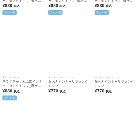
ー タンクトップ_吸水速
ー タンクトップ_吸水速
ー タンクトップ_吸水速
乾_接触冷感
¥880
乾_接触冷感
¥880
乾_接触冷感
¥880
税込
税込
税込
ひんやり
ひんやり
ひんやり
Ampersand
apres les cours
apres les cours
サラサラかくれんぼインナ
深あきインナーリブタンク
深あきインナーリブタンク
ー タンクトップ_吸水速
トップ
トップ
乾_接触冷感
¥880
¥770
¥770
税込
税込
税込
ひんやり