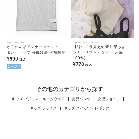
Ampersand
apres les cours
かくれんぼインナーメッシュ
【背中チラ見え対策】深あきイ
タンクトップ 接触冷感 抗菌防臭
ンナーリブキャミソール(綿
100%)
¥990
税込
¥770
税込
ひんやり
その他のカテゴリから探す
キッズ パジャマ・ルームウェア
|
男児パンツ
|
女児ショーツ
|
キッズ ソックス
|
キッズ スパッツ・レギンス