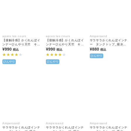
apres les cours
apres les cours
Ampersand
【接触冷感】かくれんぼイ
【接触冷感】かくれんぼイ
サラサラかくれんぼインナ
ンナーひんやり天竺 キャ
ンナーひんやり天竺 キャ
ー タンクトップ_吸水速
ミソール
¥990
ミソール
¥990
乾_接触冷感
¥880
税込
税込
税込
ひんやり
ひんやり
ひんやり
Ampersand
Ampersand
Ampersand
サラサラかくれんぼインナ
サラサラかくれんぼインナ
サラサラかくれんぼインナ