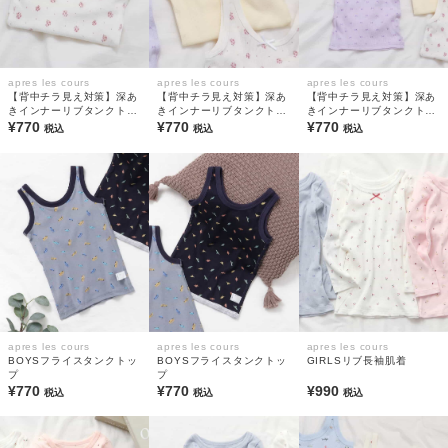
apres les cours
apres les cours
apres les cours
【背中チラ見え対策】深あ
【背中チラ見え対策】深あ
【背中チラ見え対策】深あ
きインナーリブタンクトッ
きインナーリブタンクトッ
きインナーリブタンクトッ
プ(綿100%)
¥770
プ(綿100%)
¥770
プ(綿100%)
¥770
税込
税込
税込
apres les cours
apres les cours
apres les cours
BOYSフライスタンクトッ
BOYSフライスタンクトッ
GIRLSリブ長袖肌着
プ
プ
¥770
¥770
¥990
税込
税込
税込