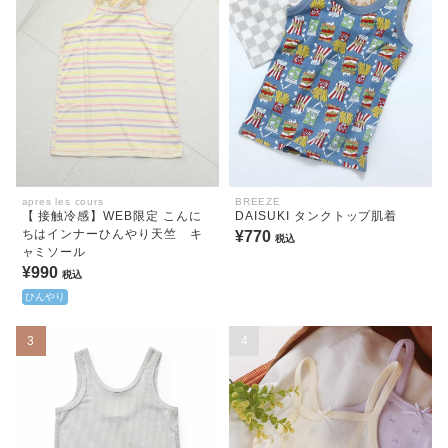
apres les cours
BREEZE
【 接触冷感】WEB限定 こんに
DAISUKI タンクトップ肌着
ちはインナーひんやり天竺 キ
¥770
税込
ャミソール
¥990
税込
ひんやり
3
4