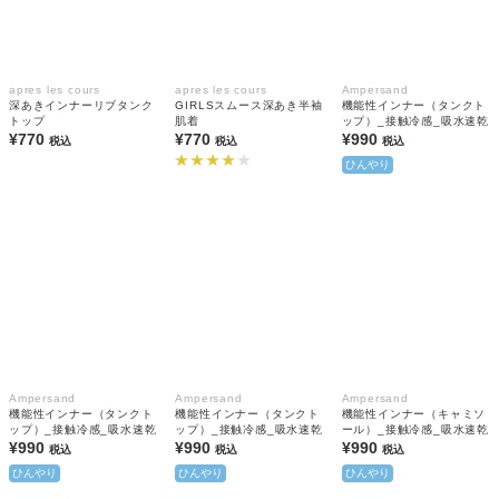
apres les cours
apres les cours
Ampersand
深あきインナーリブタンク
GIRLSスムース深あき半袖
機能性インナー（タンクト
トップ
肌着
ップ）_接触冷感_吸水速乾
¥770
¥770
¥990
税込
税込
税込
ひんやり
Ampersand
Ampersand
Ampersand
機能性インナー（タンクト
機能性インナー（タンクト
機能性インナー（キャミソ
ップ）_接触冷感_吸水速乾
ップ）_接触冷感_吸水速乾
ール）_接触冷感_吸水速乾
¥990
¥990
¥990
税込
税込
税込
ひんやり
ひんやり
ひんやり