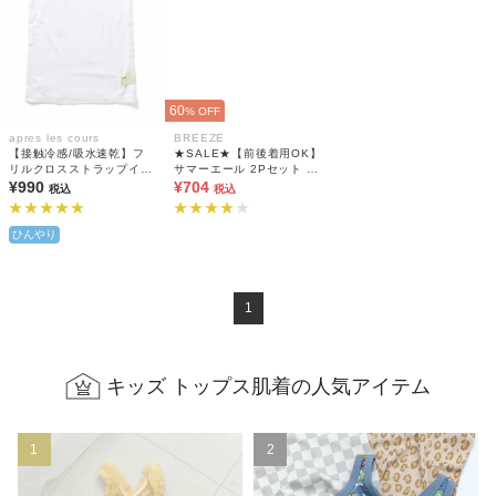
60
% OFF
apres les cours
BREEZE
【接触冷感/吸水速乾】フ
★SALE★【前後着用OK】
リルクロスストラップイン
サマーエール 2Pセット タ
ナー キャミソール
¥990
ンクトップ肌着_メッシ
¥704
税込
税込
ュ・通気性抜群
ひんやり
1
キッズ トップス肌着の人気アイテム
1
2