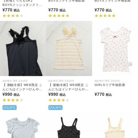
【前後どっちもOK】
BOYSフライス半袖肌着
BOYSフライス半袖肌着
BOYSメッシュタンクトッ
プ(綿100%)
¥770
¥770
¥770
税込
税込
税込
apres les cours
apres les cours
apres les cours
【 接触冷感】WEB限定 こ
【 接触冷感】WEB限定 こ
GIRLSリブ半袖肌着
んにちはインナーひんやり
んにちはインナーひんやり
天竺 キャミソール
¥990
天竺 キャミソール
¥990
¥770
税込
税込
税込
ひんやり
ひんやり