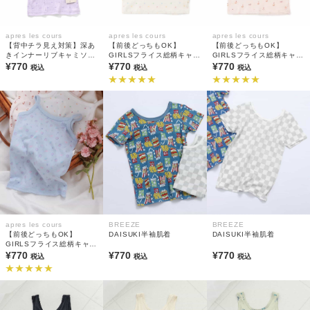
apres les cours
apres les cours
apres les cours
【背中チラ見え対策】深あ
【前後どっちもOK】
【前後どっちもOK】
きインナーリブキャミソー
GIRLSフライス総柄キャミ
GIRLSフライス総柄キャミ
ル(綿100%)
¥770
ソール(綿100%)
¥770
ソール(綿100%)
¥770
税込
税込
税込
apres les cours
BREEZE
BREEZE
【前後どっちもOK】
DAISUKI半袖肌着
DAISUKI半袖肌着
GIRLSフライス総柄キャミ
ソール(綿100%)
¥770
¥770
¥770
税込
税込
税込