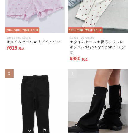
20
50
% OFF
|
TIME SALE
% OFF
|
TIME SALE
apres les cours
apres les cours
★タイムセール★リブペチパン
★タイムセール★後ろフリルレ
ギンス/7days Style pants 10分
¥616
税込
丈
¥880
税込
3
4