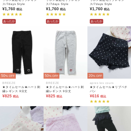
ス/7days Style
ス/7days Style
ス/7days Style
¥1,760
¥1,760
¥1,760
税込
税込
税込
あったか
あったか
あったか
50
50
20
% OFF
% OFF
% OFF
BREEZE
BREEZE
apres les cours
★タイムセール★ハート刺
★タイムセール★ハート刺
★タイムセール★リブペチ
繍レギンス 9分丈
繍レギンス 9分丈
パン
¥825
¥825
¥616
税込
税込
税込