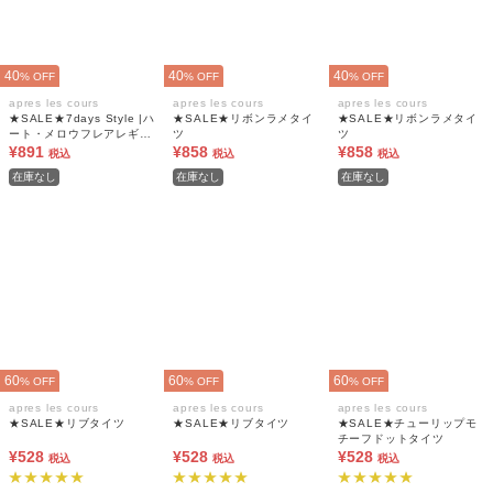
40
40
40
% OFF
% OFF
% OFF
apres les cours
apres les cours
apres les cours
★SALE★7days Style |ハ
★SALE★リボンラメタイ
★SALE★リボンラメタイ
ート・メロウフレアレギン
ツ
ツ
ス
¥891
¥858
¥858
税込
税込
税込
在庫なし
在庫なし
在庫なし
60
60
60
% OFF
% OFF
% OFF
apres les cours
apres les cours
apres les cours
★SALE★リブタイツ
★SALE★リブタイツ
★SALE★チューリップモ
チーフドットタイツ
¥528
¥528
¥528
税込
税込
税込