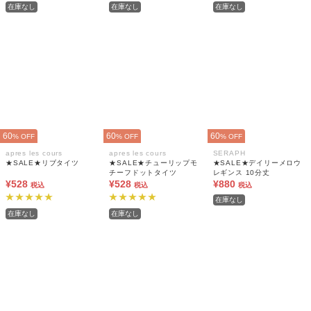
在庫なし
在庫なし
在庫なし
60
60
60
% OFF
% OFF
% OFF
apres les cours
apres les cours
SERAPH
★SALE★リブタイツ
★SALE★チューリップモ
★SALE★デイリーメロウ
チーフドットタイツ
レギンス 10分丈
¥528
¥528
¥880
税込
税込
税込
在庫なし
在庫なし
在庫なし