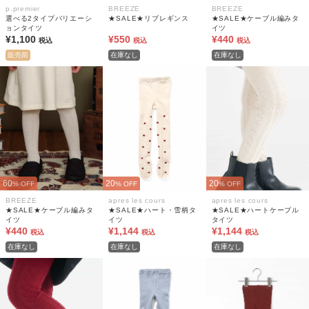
p.premier
BREEZE
BREEZE
選べる2タイプバリエーシ
★SALE★リブレギンス
★SALE★ケーブル編みタ
ョンタイツ
イツ
¥1,100
¥550
¥440
税込
税込
税込
販売前
在庫なし
在庫なし
60
20
20
% OFF
% OFF
% OFF
BREEZE
apres les cours
apres les cours
★SALE★ケーブル編みタ
★SALE★ハート・雪柄タ
★SALE★ハートケーブル
イツ
イツ
タイツ
¥440
¥1,144
¥1,144
税込
税込
税込
在庫なし
在庫なし
在庫なし