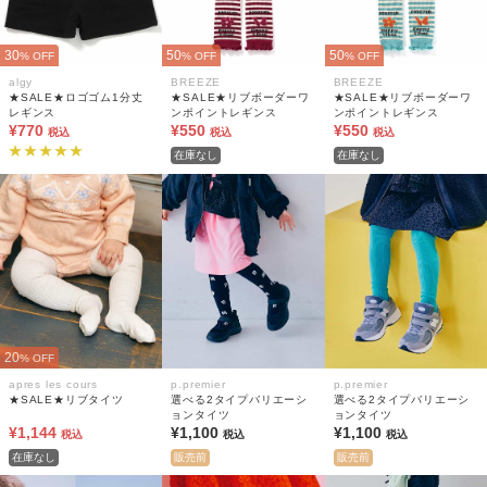
30
50
50
% OFF
% OFF
% OFF
algy
BREEZE
BREEZE
★SALE★ロゴゴム1分丈
★SALE★リブボーダーワ
★SALE★リブボーダーワ
レギンス
ンポイントレギンス
ンポイントレギンス
¥770
¥550
¥550
税込
税込
税込
在庫なし
在庫なし
20
% OFF
apres les cours
p.premier
p.premier
★SALE★リブタイツ
選べる2タイプバリエーシ
選べる2タイプバリエーシ
ョンタイツ
ョンタイツ
¥1,144
¥1,100
¥1,100
税込
税込
税込
在庫なし
販売前
販売前