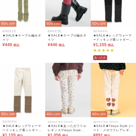
60
60
50
% OFF
% OFF
% OFF
BREEZE
BREEZE
SERAPH
★SALE★ケーブル編みタ
★SALE★ケーブル編みタ
★SALE★レッグウォーマ
イツ
イツ
ードッキング裏シャギーレ
¥440
¥440
¥1,155
ギンス 10分丈
税込
税込
税込
あったか
50
40
40
% OFF
% OFF
% OFF
SERAPH
apres les cours
apres les cours
★SALE★レッグウォーマ
★SALE★あったかフリル
★SALE★7days Style |ハ
ードッキング裏シャギーレ
レギンス/7days Style
ート・メロウフレアレギン
¥1,155
ギンス 10分丈
pants 10分丈
¥1,056
ス
¥891
税込
税込
税込