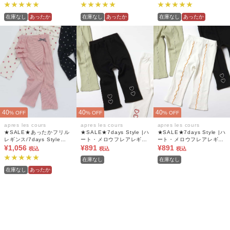
在庫なし
あったか
在庫なし
あったか
在庫なし
あったか
40
40
40
% OFF
% OFF
% OFF
apres les cours
apres les cours
apres les cours
★SALE★あったかフリル
★SALE★7days Style |ハ
★SALE★7days Style |ハ
レギンス/7days Style
ート・メロウフレアレギン
ート・メロウフレアレギン
pants 10分丈
¥1,056
ス
¥891
ス
¥891
税込
税込
税込
在庫なし
在庫なし
在庫なし
あったか