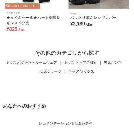
50
% OFF
|
TIME SALE
BREEZE
algy
★タイムセール★ハート刺繍レ
バックりぼんレッグカバー
ギンス 9分丈
¥2,189
税込
¥825
税込
その他のカテゴリから探す
キッズ パジャマ・ルームウェア
|
キッズ トップス肌着
|
男児パンツ
|
女児ショーツ
|
キッズ ソックス
あなたへのおすすめ
レコメンデーションを読み込み中...