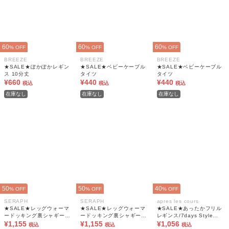
60
60
60
% OFF
% OFF
% OFF
BREEZE
BREEZE
BREEZE
★SALE★ぽかぽかレギン
★SALE★ベビーケーブル
★SALE★ベビーケーブル
ス 10分丈
タイツ
タイツ
¥660
¥440
¥440
税込
税込
税込
在庫なし
在庫なし
在庫なし
50
50
40
% OFF
% OFF
% OFF
SERAPH
SERAPH
apres les cours
★SALE★レッグウォーマ
★SALE★レッグウォーマ
★SALE★あったかフリル
ードッキング裏シャギーレ
ードッキング裏シャギーレ
レギンス/7days Style
¥1,155
ギンス 10分丈
¥1,155
ギンス 10分丈
pants 10分丈
¥1,056
税込
税込
税込