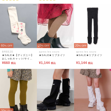
60
20
20
% OFF
% OFF
% OFF
BREEZE
apres les cours
apres les cours
★SALE★【ディズニー】
★SALE★リブタイツ
★SALE★リブタイツ
おしゃれキャット/サイド
ハートタイツ
¥660
¥1,144
¥1,144
税込
税込
税込
20
% OFF