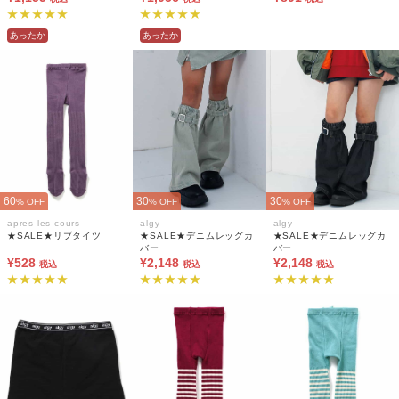
あったか
あったか
60
30
30
% OFF
% OFF
% OFF
apres les cours
algy
algy
★SALE★リブタイツ
★SALE★デニムレッグカ
★SALE★デニムレッグカ
バー
バー
¥528
¥2,148
¥2,148
税込
税込
税込