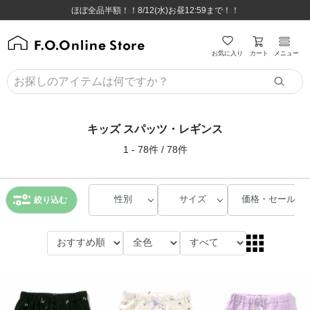
ほぼ全品半額！！8/12(水)お昼12:59まで！！
ほぼ全品半額！！8/12(水)お昼12:59まで！！
8,800円(税込)以上のお買い物で送料無料♪
8,800円(税込)以上のお買い物で送料無料♪
カート
お気に入り
メニュー
キッズ スパッツ・レギンス
1 - 78件 / 78件
性別
サイズ
価格・セール
絞り込む