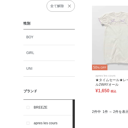
全て解除
性別
BOY
GIRL
50
% OFF
UNI
apres les cours
★タイムセール★レ
ル2WAYオール
¥1,650
ブランド
税込
BREEZE
2件中
1件 ～ 2件を表
apres les cours