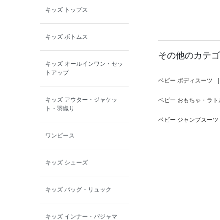
キッズ トップス
BOBOCHOSES
キッズ ボトムス
allolun.
その他のカテゴ
キッズ オールインワン・セッ
ICE RING
トアップ
ベビー ボディスーツ
|
キッズ アウター・ジャケッ
ベビー おもちゃ・ラト
ト・羽織り
ベビー ジャンプスーツ
ワンピース
キッズ シューズ
キッズ バッグ・リュック
キッズ インナー・パジャマ