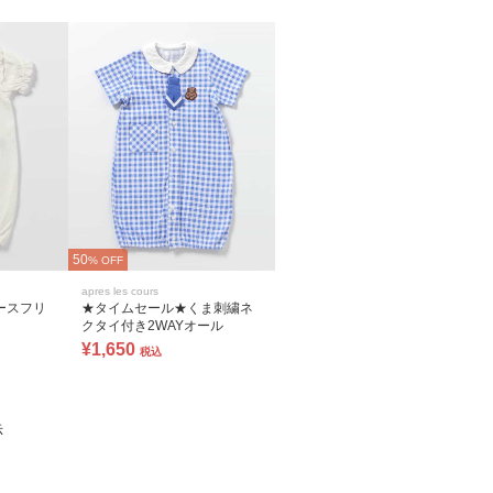
50
% OFF
apres les cours
ースフリ
★タイムセール★くま刺繍ネ
クタイ付き2WAYオール
¥1,650
税込
示