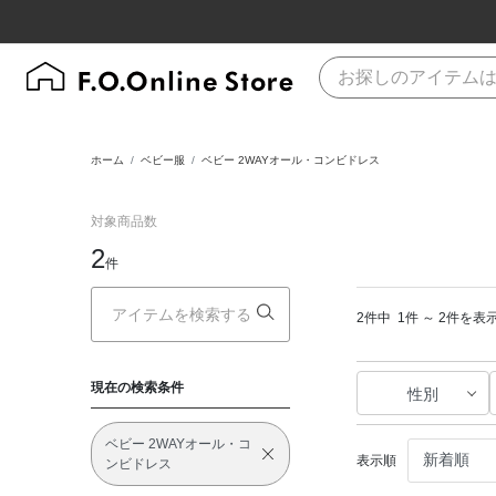
ホーム
ベビー服
ベビー 2WAYオール・コンビドレス
対象商品数
2
件
2件中
1件 ～ 2件を表
現在の検索条件
性別
ベビー 2WAYオール・コ
表示順
ンビドレス