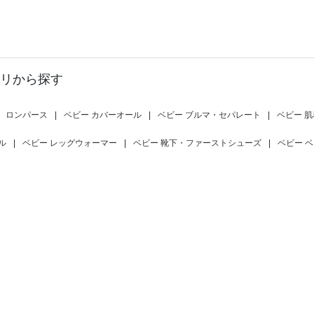
リから探す
ロンパース
|
ベビー カバーオール
|
ベビー ブルマ・セパレート
|
ベビー 肌
ル
|
ベビー レッグウォーマー
|
ベビー 靴下・ファーストシューズ
|
ベビー 