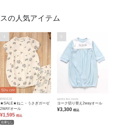
レスの人気アイテム
4
5
50
% OFF
BREEZE
apres les cours
★SALE★ねこ・うさぎガーゼ
ヨーク切り替え2wayオール
2WAYオール
¥3,300
税込
¥1,595
税込
在庫なし