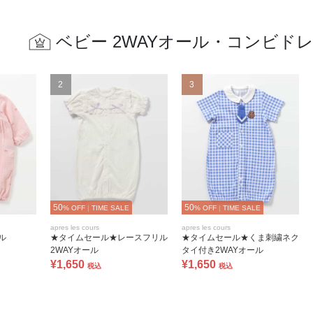
ベビー 2WAYオール・コンビド
2
3
50
50
% OFF
|
TIME SALE
% OFF
|
TIME SALE
apres les cours
apres les cours
ル
★タイムセール★レースフリル
★タイムセール★くま刺繍ネク
2WAYオール
タイ付き2WAYオール
¥1,650
¥1,650
税込
税込