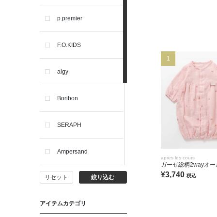
p.premier
F.O.KIDS
1
algy
Boribon
SERAPH
Ampersand
apres les cours
ガーゼ総柄2wayオー
¥3,740
税込
リセット
絞り込む
BIT'Z
アイテムカテゴリ
toitoitoi