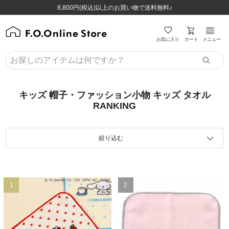
ほぼ全品半額！！8/12(水)お昼12:59まで！！
ほぼ全品半額！！8/12(水)お昼12:59まで！！
8,800円(税込)以上のお買い物で送料無料♪
8,800円(税込)以上のお買い物で送料無料♪
カート
お気に入り
メニュー
キッズ 帽子・ファッション小物 キッズ タオル
RANKING
絞り込む
1
2