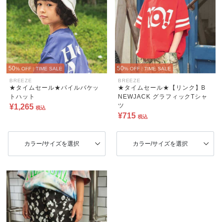
50
50
% OFF
|
TIME SALE
% OFF
|
TIME SALE
BREEZE
BREEZE
★タイムセール★パイルバケッ
★タイムセール★【リンク】B
トハット
NEWJACK グラフィックTシャ
ツ
¥1,265
税込
¥715
税込
カラー/サイズを選択
カラー/サイズを選択