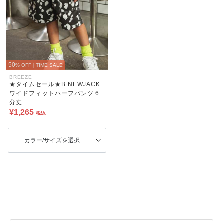
50
% OFF
|
TIME SALE
BREEZE
★タイムセール★B NEWJACK
ワイドフィットハーフパンツ 6
分丈
¥1,265
税込
カラー/サイズを選択