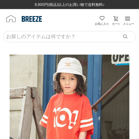
ほぼ全品半額！！8/12(水)お昼12:59まで！！
ほぼ全品半額！！8/12(水)お昼12:59まで！！
8,800円(税込)以上のお買い物で送料無料♪
8,800円(税込)以上のお買い物で送料無料♪
カート
お気に入り
メニュー