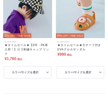
20
40
% OFF
|
TIME SALE
% OFF
|
TIME SALE
p.premier
p.premier
★タイムセール★【DR・PK再
★タイムセール★モチーフ付き
入荷！】ロゴ刺繍キャップ リン
EVAグルカサンダル
ク
¥990
税込
¥1,760
税込
カラー/サイズを選択
カラー/サイズを選択