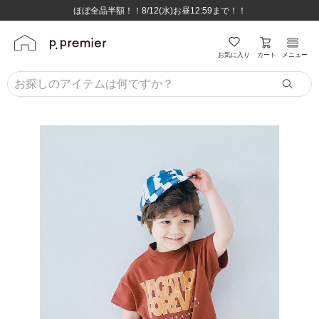
ほぼ全品半額！！8/12(水)お昼12:59まで！！
ほぼ全品半額！！8/12(水)お昼12:59まで！！
8,800円(税込)以上のお買い物で送料無料♪
8,800円(税込)以上のお買い物で送料無料♪
カート
お気に入り
メニュー