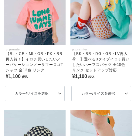
p.premier
p.premier
【BL・CR・MI・OR・PK・RR
【BK・BR・DG・GR・LV再入
再入荷！】イロチ買いしたいノ
荷！】選べる3タイプイロチ買い
ーバケーションノーサマーロゴT
したいハーフスパッツ 全10色
シャツ 全12色 リンク
リンク セットアップ対応
¥1,100
¥1,100
税込
税込
カラー/サイズを選択
カラー/サイズを選択