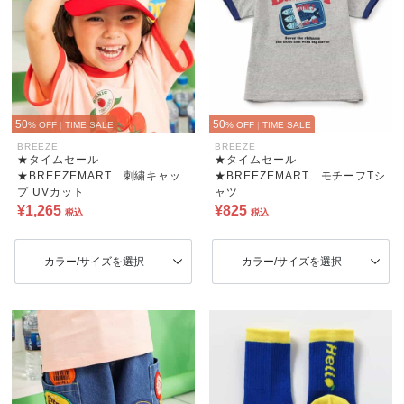
50
50
% OFF
|
TIME SALE
% OFF
|
TIME SALE
BREEZE
BREEZE
★タイムセール
★タイムセール
★BREEZEMART 刺繍キャッ
★BREEZEMART モチーフTシ
プ UVカット
ャツ
¥1,265
¥825
税込
税込
カラー/サイズを選択
カラー/サイズを選択