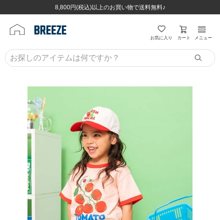
ほぼ全品半額！！8/12(水)お昼12:59まで！！
ほぼ全品半額！！8/12(水)お昼12:59まで！！
8,800円(税込)以上のお買い物で送料無料♪
8,800円(税込)以上のお買い物で送料無料♪
カート
お気に入り
メニュー