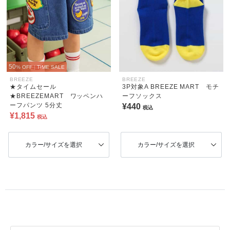
50
% OFF
|
TIME SALE
BREEZE
BREEZE
★タイムセール
3P対象A BREEZE MART モチ
★BREEZEMART ワッペンハ
ーフソックス
ーフパンツ 5分丈
¥440
税込
¥1,815
税込
カラー/サイズを選択
カラー/サイズを選択