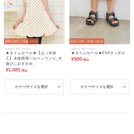
50
22
% OFF
|
TIME SALE
% OFF
|
TIME SALE
apres les cours
apres les cours
★タイムセール★【はっ水加
★タイムセール★EVAサンダル
工】水陸両用バルーンワンピ_水
¥900
税込
遊びにおすすめ
¥1,485
税込
カラー/サイズを選択
カラー/サイズを選択