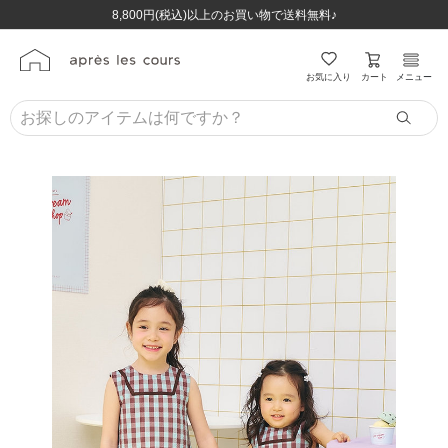
ほぼ全品半額！！8/12(水)お昼12:59まで！！
ほぼ全品半額！！8/12(水)お昼12:59まで！！
8,800円(税込)以上のお買い物で送料無料♪
8,800円(税込)以上のお買い物で送料無料♪
カート
お気に入り
メニュー